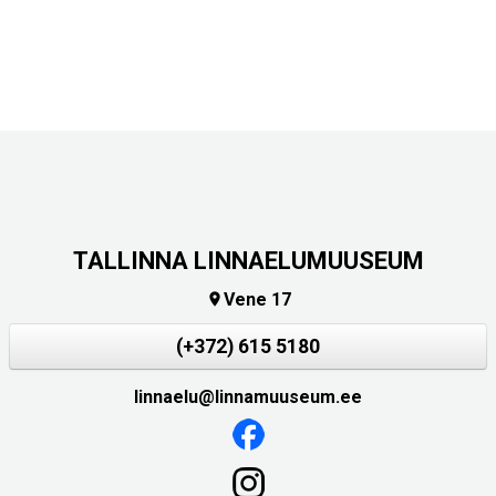
TALLINNA LINNAELUMUUSEUM
Vene 17

(+372) 615 5180
linnaelu@linnamuuseum.ee