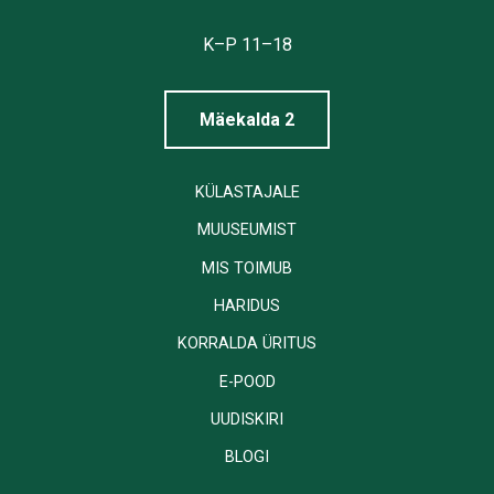
Tallinna
Linnamuuseum
K–P 11–18
Mäekalda 2
KÜLASTAJALE
MUUSEUMIST
MIS TOIMUB
HARIDUS
KORRALDA ÜRITUS
E-POOD
UUDISKIRI
BLOGI