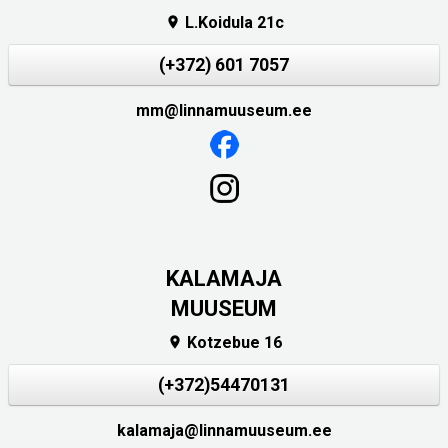
L.Koidula 21c

(+372) 601 7057
mm@linnamuuseum.ee
KALAMAJA
MUUSEUM
Kotzebue 16

(+372)54470131
kalamaja@linnamuuseum.ee