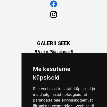
GALERII SEEK
Väike-Pääsukese 5

(+372) 5309 7535
foto@linnamuuseum.ee
Me kasutame
küpsiseid
See veebisait kasutab küpsiseid ja
muid jälgimistehnoloogiaid, et
parandada teie sirvimiskogemust
järgmistel eesmärkidel:
veebisaidi