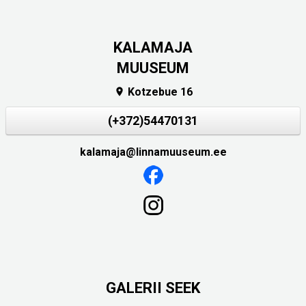
KALAMAJA
MUUSEUM
Kotzebue 16

(+372)54470131
kalamaja@linnamuuseum.ee
GALERII SEEK