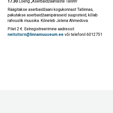
17.30
Loeng „Aserbaidžaanlaste Tallinn“
Räägitakse aserbaidžaani kogukonnast Tallinnas,
pakutakse aserbaidžaanipäraseid suupisteid, kõlab
rahvuslik muusika. Kõneleb Jelena Ahmedova.
Pilet 2 €. Eelregistreerimine aadressil
neitsitorn@linnamuuseum.ee
või telefonil 6012751