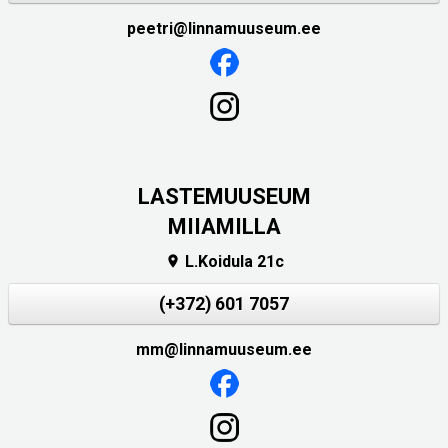
peetri@linnamuuseum.ee
LASTEMUUSEUM
MIIAMILLA
L.Koidula 21c

(+372) 601 7057
mm@linnamuuseum.ee