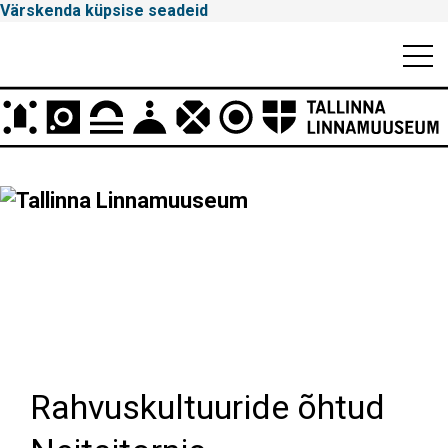
Värskenda küpsise seadeid
Mobiili
Men
Peamenüü
Tallinna
Linnamuuseum
Rahvuskultuuride õhtud