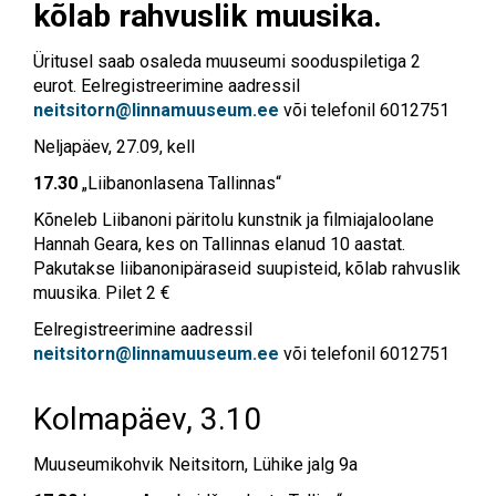
kõlab rahvuslik muusika.
Üritusel saab osaleda muuseumi sooduspiletiga 2
eurot. Eelregistreerimine aadressil
neitsitorn@linnamuuseum.ee
või telefonil 6012751
Neljapäev, 27.09, kell
17.30
„Liibanonlasena Tallinnas“
Kõneleb Liibanoni päritolu kunstnik ja filmiajaloolane
Hannah Geara, kes on Tallinnas elanud 10 aastat.
Pakutakse liibanonipäraseid suupisteid, kõlab rahvuslik
muusika. Pilet 2 €
Eelregistreerimine aadressil
neitsitorn@linnamuuseum.ee
või telefonil 6012751
Kolmapäev, 3.10
Muuseumikohvik Neitsitorn, Lühike jalg 9a