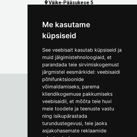
Väike-Pääsukese 5

(+372) 5309 7535
foto@linnamuuseum.ee
Me kasutame
küpsiseid
See veebisait kasutab küpsiseid ja
muid jälgimistehnoloogiaid, et
parandada teie sirvimiskogemust
järgmistel eesmärkidel:
veebisaidi
põhifunktsioonide
võimaldamiseks
,
parema
kliendikogemuse pakkumiseks
Tallinna Linnamuuseum
veebisaidil
,
et mõõta teie huvi
Vene 17
meie toodete ja teenuste vastu
ning isikupärastada
E-R kell 9-17
(+372) 610 4178
turundustegevusi
,
teie jaoks
asjakohasemate reklaamide
info@linnamuuseum.ee