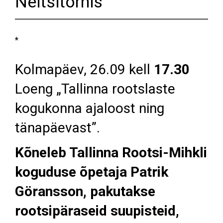
Neitsitornis
*
Kolmapäev, 26.09 kell
17.30
Loeng „Tallinna rootslaste
kogukonna ajaloost ning
tänapäevast”.
Kõneleb Tallinna Rootsi-Mihkli
koguduse õpetaja Patrik
Göransson, pakutakse
rootsipäraseid suupisteid,