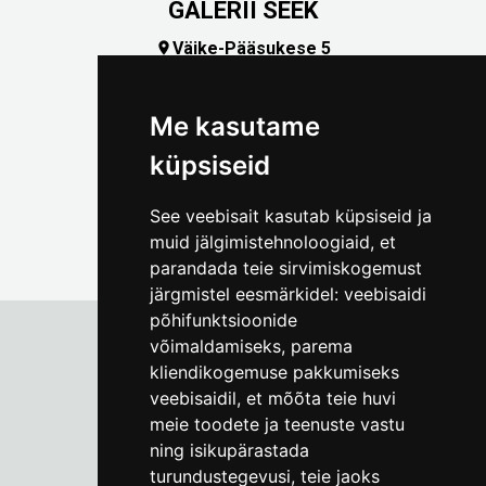
GALERII SEEK
Väike-Pääsukese 5

(+372) 5309 7535
foto@linnamuuseum.ee
Me kasutame
küpsiseid
See veebisait kasutab küpsiseid ja
muid jälgimistehnoloogiaid, et
parandada teie sirvimiskogemust
järgmistel eesmärkidel:
veebisaidi
põhifunktsioonide
võimaldamiseks
,
parema
kliendikogemuse pakkumiseks
Tallinna Linnamuuseum
veebisaidil
,
et mõõta teie huvi
Vene 17
meie toodete ja teenuste vastu
ning isikupärastada
E-R kell 9-17
(+372) 610 4178
turundustegevusi
,
teie jaoks