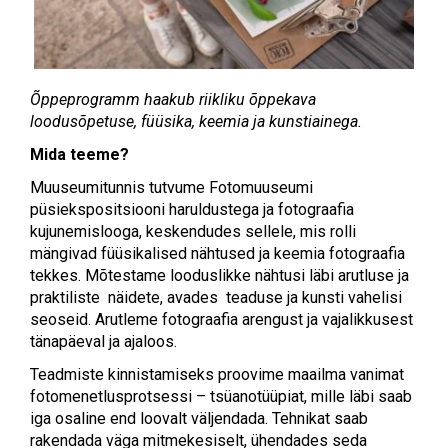
Õppeprogramm haakub riikliku õppekava
loodusõpetuse, füüsika, keemia ja kunstiainega.
Mida teeme?
Muuseumitunnis tutvume Fotomuuseumi
püsiekspositsiooni haruldustega ja fotograafia
kujunemislooga, keskendudes sellele, mis rolli
mängivad füüsikalised nähtused ja keemia fotograafia
tekkes. Mõtestame looduslikke nähtusi läbi arutluse ja
praktiliste näidete, avades teaduse ja kunsti vahelisi
seoseid. Arutleme fotograafia arengust ja vajalikkusest
tänapäeval ja ajaloos.
Teadmiste kinnistamiseks proovime maailma vanimat
fotomenetlusprotsessi – tsüanotüüpiat, mille läbi saab
iga osaline end loovalt väljendada. Tehnikat saab
rakendada väga mitmekesiselt, ühendades seda