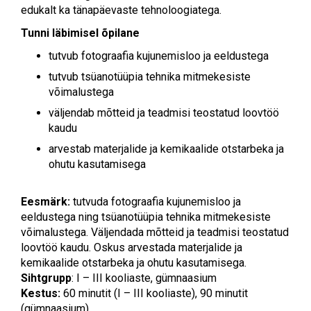
edukalt ka tänapäevaste tehnoloogiatega.
Tunni läbimisel õpilane
tutvub fotograafia kujunemisloo ja eeldustega
tutvub tsüanotüüpia tehnika mitmekesiste
võimalustega
väljendab mõtteid ja teadmisi teostatud loovtöö
kaudu
arvestab materjalide ja kemikaalide otstarbeka ja
ohutu kasutamisega
Eesmärk:
tutvuda fotograafia kujunemisloo ja
eeldustega ning tsüanotüüpia tehnika mitmekesiste
võimalustega. Väljendada mõtteid ja teadmisi teostatud
loovtöö kaudu. Oskus arvestada materjalide ja
kemikaalide otstarbeka ja ohutu kasutamisega.
Sihtgrupp
: I – III kooliaste, gümnaasium
Kestus:
60 minutit (I – III kooliaste), 90 minutit
(gümnaasium)