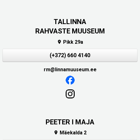
TALLINNA
RAHVASTE MUUSEUM
Pikk 29a

(+372) 660 4140
rm@linnamuuseum.ee
PEETER I MAJA
Mäekalda 2
