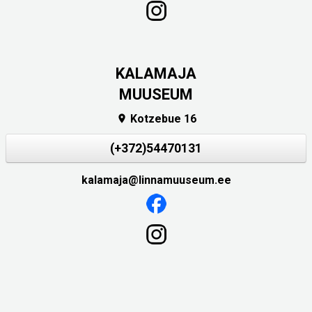
KALAMAJA
MUUSEUM
Kotzebue 16

(+372)54470131
kalamaja@linnamuuseum.ee