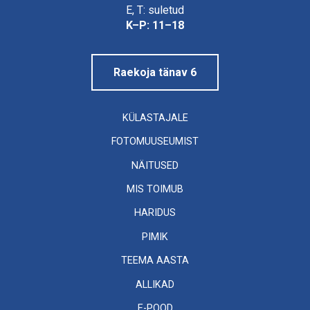
Linnamuuseum
E, T: suletud
K–P: 11–18
Raekoja tänav 6
KÜLASTAJALE
FOTOMUUSEUMIST
NÄITUSED
MIS TOIMUB
HARIDUS
PIMIK
TEEMA AASTA
ALLIKAD
E-POOD