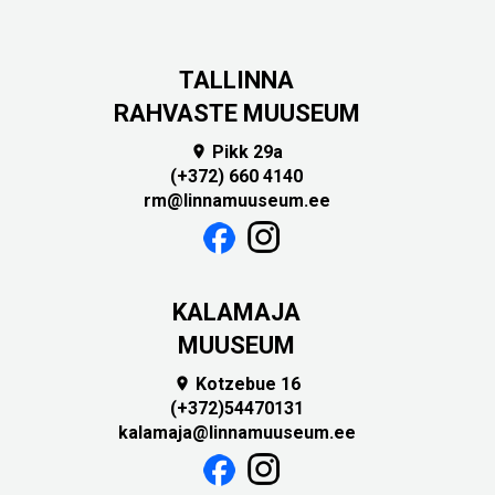
TALLINNA
RAHVASTE MUUSEUM
Pikk 29a

(+372) 660 4140
rm@linnamuuseum.ee
KALAMAJA
MUUSEUM
Kotzebue 16

(+372)54470131
kalamaja@linnamuuseum.ee