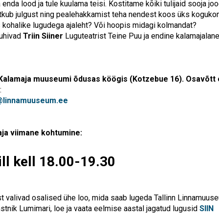
enda lood ja tule kuulama teisi. Kostitame kõiki tulijaid sooja jo
ätkub julgust ning pealehakkamist teha nendest koos üks koguko
 kohalike lugudega ajaleht? Või hoopis midagi kolmandat?
juhivad
Triin Siiner
Luguteatrist Teine Puu ja endine kalamajalane
alamaja muuseumi õdusas köögis (Kotzebue 16). Osavõtt on
:
@linnamuuseum.ee
aja viimane kohtumine:
ill kell 18.00-19.30
st valivad osalised ühe loo, mida saab lugeda Tallinn Linnamuuseu
nstnik Lumimari, loe ja vaata eelmise aastal jagatud lugusid
SIIN