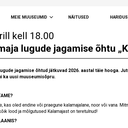
MEIE MUUSEUMID
NÄITUSED
HARIDUS
rill kell 18.00
maja lugude jagamise õhtu „K
lugude jagamise õhtud jätkuvad 2026. aastal täie hooga. J
kui ka uusi muuseumisõpru.
TAME?
ne, kas oled endine või praegune kalamajalane, noor või vana. Mit
 kõik lood ja mõlgutused Kalamajast on teretulnud!
LAANIS?