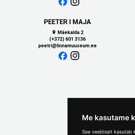
PEETER I MAJA
Mäekalda 2

(+372) 601 3136
peetri@linnamuuseum.ee
Me kasutame k
See veebisait kasutab k