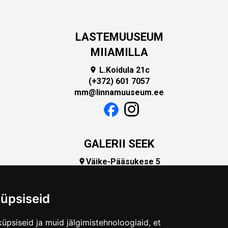
LASTEMUUSEUM
MIIAMILLA
L.Koidula 21c

(+372) 601 7057
mm@linnamuuseum.ee
GALERII SEEK
Väike-Pääsukese 5

(+372) 5309 7535
foto@linnamuuseum.ee
üpsiseid
üpsiseid ja muid jälgimistehnoloogiaid, et