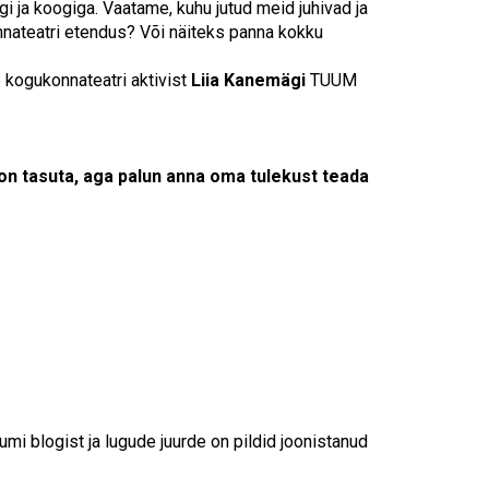
Touch
ogi ja koogiga. Vaatame, kuhu jutud meid juhivad ja
device
nnateatri etendus? Või näiteks panna kokku
users
can
 kogukonnateatri aktivist
Liia Kanemägi
TUUM
use
touch
and
swipe
 tasuta, aga palun anna oma tulekust teada
gestures.
mi blogist ja lugude juurde on pildid joonistanud