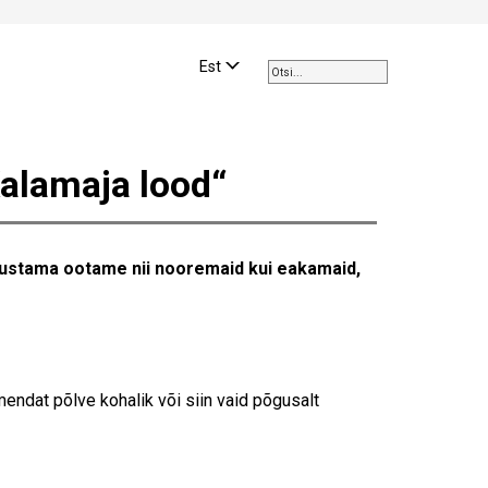
Use
the
Est
up
and
down
arrows
alamaja lood“
to
select
a
result.
utustama ootame nii nooremaid kui eakamaid,
Press
enter
to
go
to
the
mendat põlve kohalik või siin vaid põgusalt
selected
search
result.