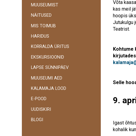
Võta kaasa 
MUUSEUMIST
kas meil j
hoopis üks
NÄITUSED
Jutukulgu 
MIS TOIMUB
Teatrist.
HARIDUS
KORRALDA ÜRITUS
Kohtume K
kirjutades
EKSKURSIOONID
kalamaja
LAPSE SÜNNIPÄEV
MUUSEUMI AED
Selle hoo
KALAMAJA LOOD
9. apr
E-POOD
UUDISKIRI
BLOGI
Igast õhtu
kohalik ku