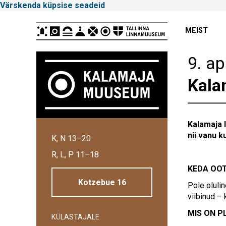
Värskenda küpsise seadeid
Peamenüü
MEIST
9. ap
Kala
Tallinna
Kalamaja 
nii vanu 
K, N 13–20
Linnamuuseum
R, L, P 11–18
KEDA OO
Kotzebue 16
Pole oluli
viibinud –
MIS ON P
KÜLASTAJALE