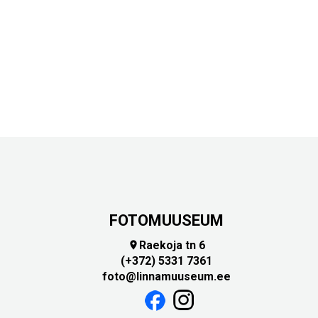
FOTOMUUSEUM
Raekoja tn 6

(+372) 5331 7361
foto@linnamuuseum.ee