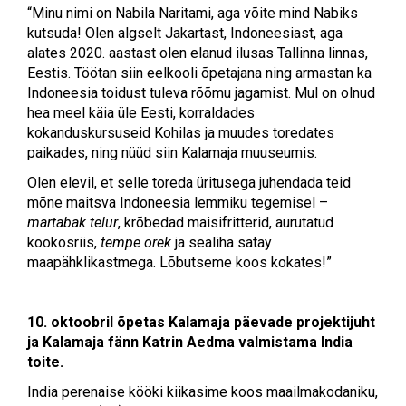
“Minu nimi on Nabila Naritami, aga võite mind Nabiks
kutsuda! Olen algselt Jakartast, Indoneesiast, aga
alates 2020. aastast olen elanud ilusas Tallinna linnas,
Eestis. Töötan siin eelkooli õpetajana ning armastan ka
Indoneesia toidust tuleva rõõmu jagamist. Mul on olnud
hea meel käia üle Eesti, korraldades
kokanduskursuseid Kohilas ja muudes toredates
paikades, ning nüüd siin Kalamaja muuseumis.
Olen elevil, et selle toreda üritusega juhendada teid
mõne maitsva Indoneesia lemmiku tegemisel –
martabak telur
, krõbedad maisifritterid, aurutatud
kookosriis,
tempe orek
ja sealiha satay
maapähklikastmega. Lõbutseme koos kokates!”
10. oktoobril õpetas Kalamaja päevade projektijuht
ja Kalamaja fänn Katrin Aedma valmistama India
toite.
India perenaise kööki kiikasime koos maailmakodaniku,