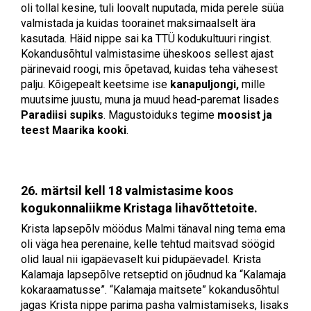
oli tollal kesine, tuli loovalt nuputada, mida perele süüa
valmistada ja kuidas toorainet maksimaalselt ära
kasutada. Häid nippe sai ka TTÜ kodukultuuri ringist.
Kokandusõhtul valmistasime üheskoos sellest ajast
pärinevaid roogi, mis õpetavad, kuidas teha vähesest
palju. Kõigepealt keetsime ise
kanapuljongi,
mille
muutsime juustu, muna ja muud head-paremat lisades
Paradiisi supiks
. Magustoiduks tegime
moosist ja
teest Maarika kooki
.
26. märtsil kell 18 valmistasime koos
kogukonnaliikme Kristaga lihavõttetoite.
Krista lapsepõlv möödus Malmi tänaval ning tema ema
oli väga hea perenaine, kelle tehtud maitsvad söögid
olid laual nii igapäevaselt kui pidupäevadel. Krista
Kalamaja lapsepõlve retseptid on jõudnud ka “Kalamaja
kokaraamatusse”. “Kalamaja maitsete” kokandusõhtul
jagas Krista nippe parima pasha valmistamiseks, lisaks