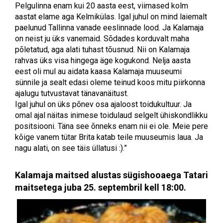
Pelgulinna enam kui 20 aasta eest, viimased kolm
aastat elame aga Kelmikülas. Igal juhul on mind laiemalt
paelunud Tallinna vanade eeslinnade lood. Ja Kalamaja
on neist ju üks vanemaid. Sõdades korduvalt maha
põletatud, aga alati tuhast tõusnud. Nii on Kalamaja
rahvas üks visa hingega äge kogukond. Nelja aasta
eest oli mul au aidata kaasa Kalamaja muuseumi
sünnile ja sealt edasi oleme teinud koos mitu piirkonna
ajalugu tutvustavat tänavanäitust.
Igal juhul on üks põnev osa ajaloost toidukultuur. Ja
omal ajal näitas inimese toidulaud selgelt ühiskondlikku
positsiooni. Täna see õnneks enam nii ei ole. Meie pere
kõige vanem tütar Brita katab teile muuseumis laua. Ja
nagu alati, on see täis üllatusi :).”
Kalamaja maitsed alustas sügishooaega Tatari
maitsetega juba 25. septembril kell 18:00.