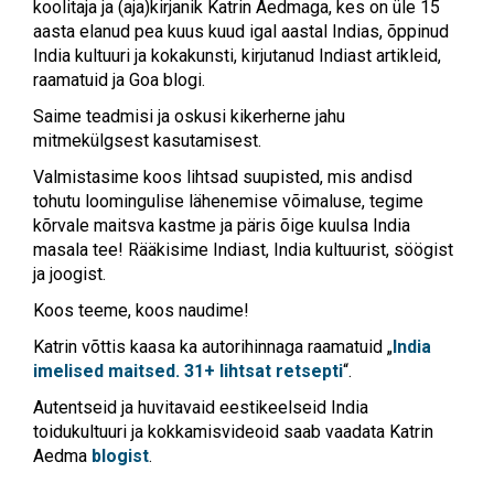
koolitaja ja (aja)kirjanik Katrin Aedmaga, kes on üle 15
aasta elanud pea kuus kuud igal aastal Indias, õppinud
India kultuuri ja kokakunsti, kirjutanud Indiast artikleid,
raamatuid ja Goa blogi.
Saime teadmisi ja oskusi kikerherne jahu
mitmekülgsest kasutamisest.
Valmistasime koos lihtsad suupisted, mis andisd
tohutu loomingulise lähenemise võimaluse, tegime
kõrvale maitsva kastme ja päris õige kuulsa India
masala tee! Rääkisime Indiast, India kultuurist, söögist
ja joogist.
Koos teeme, koos naudime!
Katrin võttis kaasa ka autorihinnaga raamatuid „
India
imelised maitsed. 31+ lihtsat retsepti
“.
Autentseid ja huvitavaid eestikeelseid India
toidukultuuri ja kokkamisvideoid saab vaadata Katrin
Aedma
blogist
.