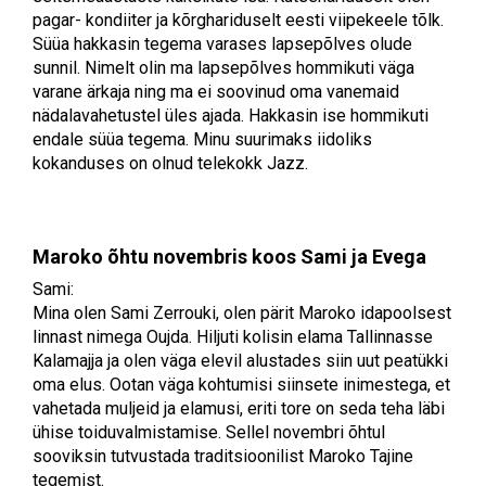
pagar- kondiiter ja kõrghariduselt eesti viipekeele tõlk.
Süüa hakkasin tegema varases lapsepõlves olude
sunnil. Nimelt olin ma lapsepõlves hommikuti väga
varane ärkaja ning ma ei soovinud oma vanemaid
nädalavahetustel üles ajada. Hakkasin ise hommikuti
endale süüa tegema. Minu suurimaks iidoliks
kokanduses on olnud telekokk Jazz.
Maroko õhtu novembris koos Sami ja Evega
Sami:
Mina olen Sami Zerrouki, olen pärit Maroko idapoolsest
linnast nimega Oujda. Hiljuti kolisin elama Tallinnasse
Kalamajja ja olen väga elevil alustades siin uut peatükki
oma elus. Ootan väga kohtumisi siinsete inimestega, et
vahetada muljeid ja elamusi, eriti tore on seda teha läbi
ühise toiduvalmistamise. Sellel novembri õhtul
sooviksin tutvustada traditsioonilist Maroko Tajine
tegemist.