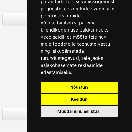
parandada teie sirvimiskogemust
L.Koidula 21c

järgmistel eesmärkidel:
veebisaidi
põhifunktsioonide
(+372) 601 7057
võimaldamiseks
,
parema
kliendikogemuse pakkumiseks
mm@linnamuuseum.ee
veebisaidil
,
et mõõta teie huvi
meie toodete ja teenuste vastu
ning isikupärastada
turundustegevusi
,
teie jaoks
asjakohasemate reklaamide
edastamiseks
.
KALAMAJA
Nõustun
MUUSEUM
Keeldun
Kotzebue 16

Muuda minu eelistusi
(+372)54470131
kalamaja@linnamuuseum.ee