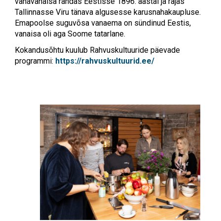
vanavanaisa rändas Eestisse 1896. aastal ja rajas
Tallinnasse Viru tänava algusesse karusnahakaupluse.
Emapoolse suguvõsa vanaema on sündinud Eestis,
vanaisa oli aga Soome tatarlane.
Kokandusõhtu kuulub Rahvuskultuuride päevade
programmi:
https://rahvuskultuurid.ee/