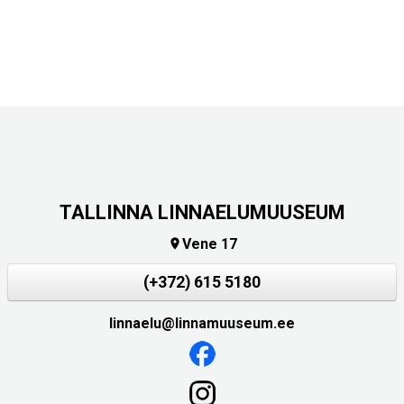
TALLINNA LINNAELUMUUSEUM
Vene 17

(+372) 615 5180
linnaelu@linnamuuseum.ee