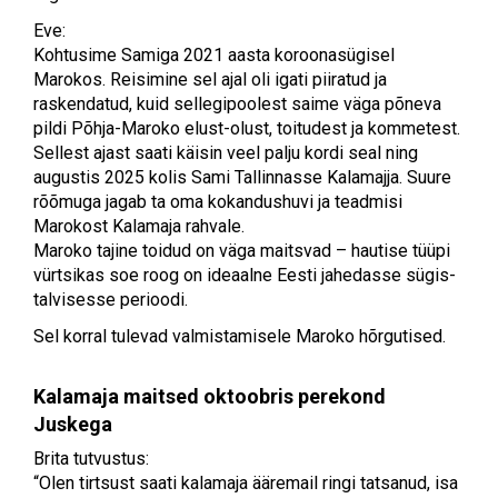
Eve:
Kohtusime Samiga 2021 aasta koroonasügisel
Marokos. Reisimine sel ajal oli igati piiratud ja
raskendatud, kuid sellegipoolest saime väga põneva
pildi Põhja-Maroko elust-olust, toitudest ja kommetest.
Sellest ajast saati käisin veel palju kordi seal ning
augustis 2025 kolis Sami Tallinnasse Kalamajja. Suure
rõõmuga jagab ta oma kokandushuvi ja teadmisi
Marokost Kalamaja rahvale.
Maroko tajine toidud on väga maitsvad – hautise tüüpi
vürtsikas soe roog on ideaalne Eesti jahedasse sügis-
talvisesse perioodi.
Sel korral tulevad valmistamisele Maroko hõrgutised.
Kalamaja maitsed oktoobris perekond
Juskega
Brita tutvustus:
“Olen tirtsust saati kalamaja ääremail ringi tatsanud, isa