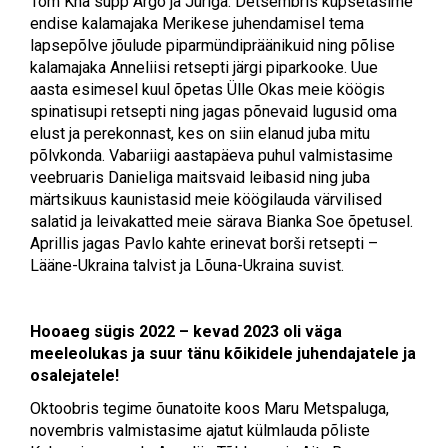
Tom Kha supp Argo ja Jüriga. Detsembris küpsetasime
endise kalamajaka Merikese juhendamisel tema
lapsepõlve jõulude piparmündipräänikuid ning põlise
kalamajaka Anneliisi retsepti järgi piparkooke. Uue
aasta esimesel kuul õpetas Ülle Okas meie köögis
spinatisupi retsepti ning jagas põnevaid lugusid oma
elust ja perekonnast, kes on siin elanud juba mitu
põlvkonda. Vabariigi aastapäeva puhul valmistasime
veebruaris Danieliga maitsvaid leibasid ning juba
märtsikuus kaunistasid meie köögilauda värvilised
salatid ja leivakatted meie särava Bianka Soe õpetusel.
Aprillis jagas Pavlo kahte erinevat borši retsepti –
Lääne-Ukraina talvist ja Lõuna-Ukraina suvist.
Hooaeg sügis 2022 – kevad 2023 oli väga
meeleolukas ja suur tänu kõikidele juhendajatele ja
osalejatele!
Oktoobris tegime õunatoite koos Maru Metspaluga,
novembris valmistasime ajatut külmlauda põliste