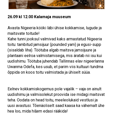
26.09 kl 12.00 Kalamaja muuseum
Avasta Nigeeria kööki läbi ühise kokkamise, lugude ja
maitsvate toitude!
Kahe tunni jooksul valmivad kaks armastatud Nigeeria
toitu: tambitud jamsijuur (pounded yam) ja egusi-supp
(sisaldab liha). Töötuba algab maitsva jamsijuure ja
plantaani eelroa valmistamisega, mis äratab nii isu kui
uudishimu. Töötuba juhendab Tallinnas elav nigeerlanna
Uwanma Odefa, kes usub, et parim viis kultuuri tundma
õppida on koos toitu valmistada ja ühiselt süüa.
Eelnev kokkamiskogemus pole vajalik – vaja on ainult
uudishimu ja valmisolekut proovida ise midagi maitsvat
teha. Oodata on head toitu, meeleolukaid vestlusi ja
uusi avastusi. Tõenäoliselt saad kaasa ka vähemalt ühe
hea loo, mida hiljem edasi rääkida!