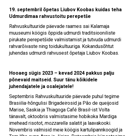
19. septembril õpetas Liubov Koobas kuidas teha
Udmurdimaa rahvustoitu perepetše
Rahvuskultuuride päevade raames sai Kalamaja
muuseumi köögis õppida udmurdi traditsiooniliste
pirukate perepetšide valmistamist ja tutvuda udmurdi
rahvarõivaste ning toidukultuuriga. Kokandusõhtut
juhendas udmurdi rahvusest õpetaja Liubov Koobas.
Hooaeg sügis 2023 – kevad 2024 pakkus palju
põnevaid maitseid. Suur tänu kõikidele
juhendajatele ja osalejatele!
Septembris Rahvuskultuuride päevade puhul tegime
Brasiilia-hõngulisi Brigadeirosid ja Pão de queijosid
Marise, Saskia ja Thiagoga Café Brasil-ist Volta
tänavalt, oktoobris valmistasime hobikoka Mardiga
imehead risotot,
mozzarella
salatit ja laavakooki.
Novembris valmisid meie köögis kartulipannkoogid ja