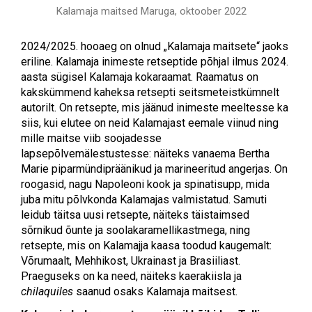
Kalamaja maitsed Maruga, oktoober 2022
2024/2025. hooaeg on olnud „Kalamaja maitsete“ jaoks
eriline. Kalamaja inimeste retseptide põhjal ilmus 2024.
aasta sügisel Kalamaja kokaraamat. Raamatus on
kakskümmend kaheksa retsepti seitsmeteistkümnelt
autorilt. On retsepte, mis jäänud inimeste meeltesse ka
siis, kui elutee on neid Kalamajast eemale viinud ning
mille maitse viib soojadesse
lapsepõlvemälestustesse: näiteks vanaema Bertha
Marie piparmündipräänikud ja marineeritud angerjas. On
roogasid, nagu Napoleoni kook ja spinatisupp, mida
juba mitu põlvkonda Kalamajas valmistatud. Samuti
leidub täitsa uusi retsepte, näiteks täistaimsed
sõrnikud õunte ja soolakaramellikastmega, ning
retsepte, mis on Kalamajja kaasa toodud kaugemalt:
Võrumaalt, Mehhikost, Ukrainast ja Brasiiliast.
Praeguseks on ka need, näiteks kaerakiisla ja
chilaquiles
saanud osaks Kalamaja maitsest.