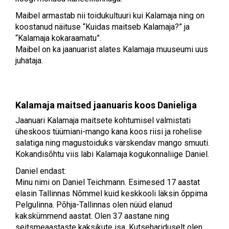
Maibel armastab nii toidukultuuri kui Kalamaja ning on
koostanud näituse “Kuidas maitseb Kalamaja?” ja
“Kalamaja kokaraamatu”.
Maibel on ka jaanuarist alates Kalamaja muuseumi uus
juhataja.
Kalamaja maitsed jaanuaris koos Danieliga
Jaanuari Kalamaja maitsete kohtumisel valmistati
üheskoos tüümiani-mango kana koos riisi ja rohelise
salatiga ning magustoiduks värskendav mango smuuti.
Kokandisõhtu viis läbi Kalamaja kogukonnaliige Daniel.
Daniel endast:
Minu nimi on Daniel Teichmann. Esimesed 17 aastat
elasin Tallinnas Nõmmel kuid keskkooli läksin õppima
Pelgulinna. Põhja-Tallinnas olen nüüd elanud
kakskümmend aastat. Olen 37 aastane ning
seitsmeaastaste kaksikute isa. Kutsehariduselt olen