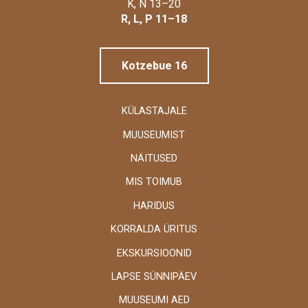
Linnamuuseum
K, N 13–20
R, L, P 11–18
Kotzebue 16
KÜLASTAJALE
MUUSEUMIST
NÄITUSED
MIS TOIMUB
HARIDUS
KORRALDA ÜRITUS
EKSKURSIOONID
LAPSE SÜNNIPÄEV
MUUSEUMI AED