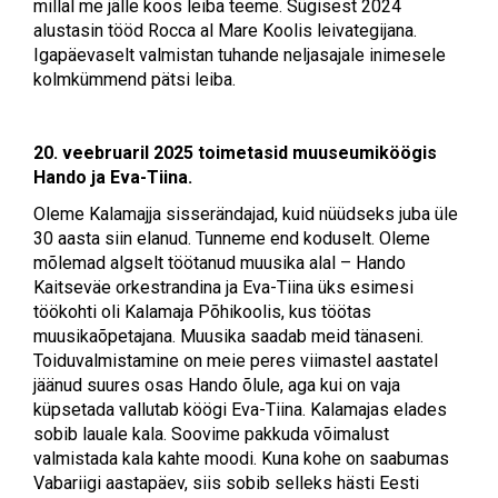
millal me jälle koos leiba teeme. Sügisest 2024
alustasin tööd Rocca al Mare Koolis leivategijana.
Igapäevaselt valmistan tuhande neljasajale inimesele
kolmkümmend pätsi leiba.
20. veebruaril 2025 toimetasid muuseumiköögis
Hando ja Eva-Tiina.
Oleme Kalamajja sisserändajad, kuid nüüdseks juba üle
30 aasta siin elanud. Tunneme end koduselt. Oleme
mõlemad algselt töötanud muusika alal – Hando
Kaitseväe orkestrandina ja Eva-Tiina üks esimesi
töökohti oli Kalamaja Põhikoolis, kus töötas
muusikaõpetajana. Muusika saadab meid tänaseni.
Toiduvalmistamine on meie peres viimastel aastatel
jäänud suures osas Hando õlule, aga kui on vaja
küpsetada vallutab köögi Eva-Tiina. Kalamajas elades
sobib lauale kala. Soovime pakkuda võimalust
valmistada kala kahte moodi. Kuna kohe on saabumas
Vabariigi aastapäev, siis sobib selleks hästi Eesti