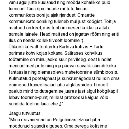
vanu agulijutte kuulanud ning mööda kohalikke puid
turninud. Täna õpin heade mõtete linnas
kommunikatsiooni ja ajakirjandust. Omaette
kommunikatsioonikirg tuleneb mul just köögist. Toit ja
maitsed on keel, mis toob inimesed kokku ja aitab
samale lainele. Head maitsed on jagatav rõõm ning eriti
ilus on nende kollektiivselt loomine :).
Ülikooli kõrvalt töötan ka Karlova kohvis – Tartu
parimas kohvikojas kokana. Säärases kohvikus
töötamine on minu jaoks suur privileeg, sest kindlat
menüüd meil pole ning iga päeva roavalik sünnib koka
fantaasia ning olemasoleva mahetooraine sümbioosis.
Külmutatud poetaignast ja suhkrumägedest rullisin oma
esimesed kaneelisaiad juba algklassides. Ilmselt
paelub mind toidutegemise juures just algul köögikapil
lebav tooraine-punt, millest protsessi käigus võib
sündida tõeline laua-ehe ;).”
Jaagu tutvustus:
“Minu esivanemad on Pelgulinnas elanud juba
möödunud sajandi alguses. Oma perega kolisime