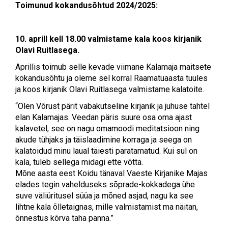
Toimunud kokandusõhtud 2024/2025:
10. aprill kell 18.00 valmistame kala koos kirjanik
Olavi Ruitlasega.
Aprillis toimub selle kevade viimane Kalamaja maitsete
kokandusõhtu ja oleme sel korral Raamatuaasta tuules
ja koos kirjanik Olavi Ruitlasega valmistame kalatoite.
“Olen Võrust pärit vabakutseline kirjanik ja juhuse tahtel
elan Kalamajas. Veedan päris suure osa oma ajast
kalavetel, see on nagu omamoodi meditatsioon ning
akude tühjaks ja täislaadimine korraga ja seega on
kalatoidud minu laual täiesti paratamatud. Kui sul on
kala, tuleb sellega midagi ette võtta.
Mõne aasta eest Koidu tänaval Vaeste Kirjanike Majas
elades tegin vahelduseks sõprade-kokkadega ühe
suve väliüritusel süüa ja mõned asjad, nagu ka see
lihtne kala õlletaignas, mille valmistamist ma näitan,
õnnestus kõrva taha panna.”