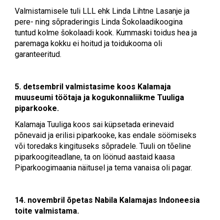
Valmistamisele tuli LLL ehk Linda Lihtne Lasanje ja
pere- ning sõpraderingis Linda Šokolaadikoogina
tuntud kolme šokolaadi kook. Kummaski toidus hea ja
paremaga kokku ei hoitud ja toidukooma oli
garanteeritud.
5. detsembril valmistasime koos Kalamaja
muuseumi töötaja ja kogukonnaliikme Tuuliga
piparkooke.
Kalamaja Tuuliga koos sai küpsetada erinevaid
põnevaid ja erilisi piparkooke, kas endale söömiseks
või toredaks kingituseks sõpradele. Tuuli on tõeline
piparkoogiteadlane, ta on löönud aastaid kaasa
Piparkoogimaania näitusel ja tema vanaisa oli pagar.
14. novembril õpetas Nabila Kalamajas Indoneesia
toite valmistama.