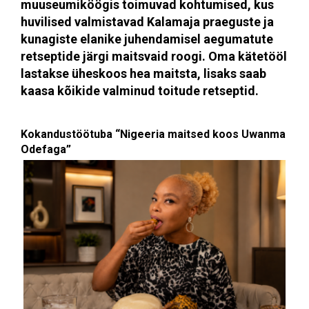
muuseumiköögis toimuvad kohtumised, kus
huvilised valmistavad Kalamaja praeguste ja
kunagiste elanike juhendamisel aegumatute
retseptide järgi maitsvaid roogi. Oma kätetööl
lastakse üheskoos hea maitsta, lisaks saab
kaasa kõikide valminud toitude retseptid.
Kokandustöötuba “Nigeeria maitsed koos Uwanma
Odefaga”