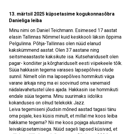
13. märtsil 2025 küpsetasime kogukonnasõbra
Danieliga leiba
Minu nimi on Daniel Teichmann. Esimesed 17 aastat
elasin Tallinnas Nõmmel kuid keskkooli läksin õppima
Pelgulinna. Põhja-Tallinnas olen nüüd elanud
kakskümmend aastat. Olen 37 aastane ning
seitsmeaastaste kaksikute isa. Kutsehariduselt olen
pagar- kondiiter ja kõrghariduselt eesti viipekeele tõlk.
Süüa hakkasin tegema varases lapsepõlves olude
sunnil. Nimelt olin ma lapsepõlves hommikuti väga
varane ärkaja ning ma ei soovinud oma vanemaid
nädalavahetustel üles ajada. Hakkasin ise hommikuti
endale süüa tegema. Minu suurimaks iidoliks
kokanduses on olnud telekokk Jazz.
Leiva tegemiseni jõudsin mõned aastad tagasi tänu
oma pojale, kes küsis minult, et millal me koos leiba
hakkame tegema? Nii me koos pojaga alustasime
leivaküpsetamisega. Nüüd sageli lapsed küsivad, et