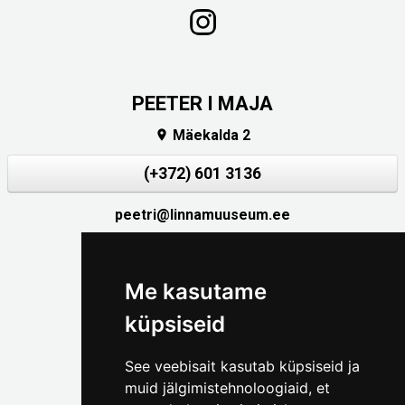
PEETER I MAJA
Mäekalda 2

(+372) 601 3136
peetri@linnamuuseum.ee
Me kasutame
küpsiseid
LASTEMUUSEUM
See veebisait kasutab küpsiseid ja
muid jälgimistehnoloogiaid, et
MIIAMILLA