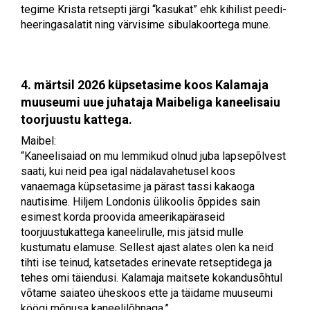
tegime Krista retsepti järgi “kasukat” ehk kihilist peedi-
heeringasalatit ning värvisime sibulakoortega mune.
4. märtsil 2026 küpsetasime koos Kalamaja
muuseumi uue juhataja Maibeliga kaneelisaiu
toorjuustu kattega.
Maibel:
“Kaneelisaiad on mu lemmikud olnud juba lapsepõlvest
saati, kui neid pea igal nädalavahetusel koos
vanaemaga küpsetasime ja pärast tassi kakaoga
nautisime. Hiljem Londonis ülikoolis õppides sain
esimest korda proovida ameerikapäraseid
toorjuustukattega kaneelirulle, mis jätsid mulle
kustumatu elamuse. Sellest ajast alates olen ka neid
tihti ise teinud, katsetades erinevate retseptidega ja
tehes omi täiendusi. Kalamaja maitsete kokandusõhtul
võtame saiateo üheskoos ette ja täidame muuseumi
köögi mõnusa kaneelilõhnaga.”