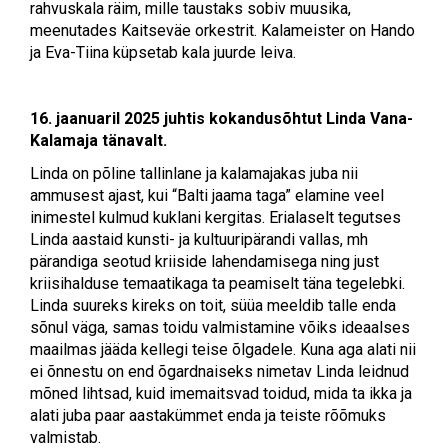
rahvuskala räim, mille taustaks sobiv muusika,
meenutades Kaitseväe orkestrit. Kalameister on Hando
ja Eva-Tiina küpsetab kala juurde leiva.
16. jaanuaril 2025 juhtis kokandusõhtut Linda Vana-
Kalamaja tänavalt.
Linda on põline tallinlane ja kalamajakas juba nii
ammusest ajast, kui “Balti jaama taga” elamine veel
inimestel kulmud kuklani kergitas. Erialaselt tegutses
Linda aastaid kunsti- ja kultuuripärandi vallas, mh
pärandiga seotud kriiside lahendamisega ning just
kriisihalduse temaatikaga ta peamiselt täna tegelebki.
Linda suureks kireks on toit, süüa meeldib talle enda
sõnul väga, samas toidu valmistamine võiks ideaalses
maailmas jääda kellegi teise õlgadele. Kuna aga alati nii
ei õnnestu on end õgardnaiseks nimetav Linda leidnud
mõned lihtsad, kuid imemaitsvad toidud, mida ta ikka ja
alati juba paar aastakümmet enda ja teiste rõõmuks
valmistab.