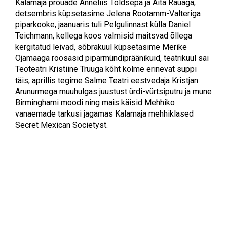
Kalamaja prouade Anneliis Tõldsepa ja Aita Rauaga,
detsembris küpsetasime Jelena Rootamm-Valteriga
piparkooke, jaanuaris tuli Pelgulinnast külla Daniel
Teichmann, kellega koos valmisid maitsvad õllega
kergitatud leivad, sõbrakuul küpsetasime Merike
Ojamaaga roosasid piparmündipräänikuid, teatrikuul sai
Teoteatri Kristiine Truuga kõht kolme erinevat suppi
täis, aprillis tegime Salme Teatri eestvedaja Kristjan
Arunurmega muuhulgas juustust ürdi-vürtsiputru ja mune
Birminghami moodi ning mais käisid Mehhiko
vanaemade tarkusi jagamas Kalamaja mehhiklased
Secret Mexican Societyst.