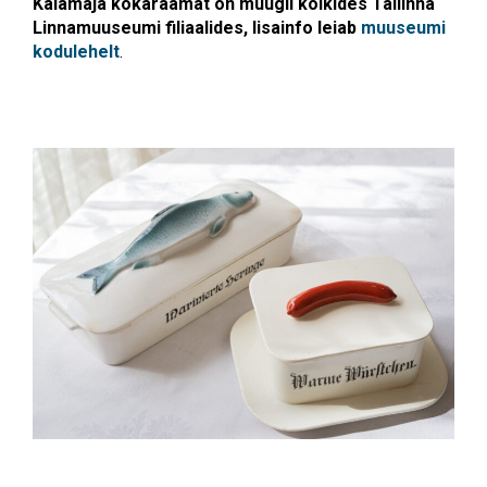
Kalamaja kokaraamat on müügil kõikides Tallinna
Linnamuuseumi filiaalides, lisainfo leiab
muuseumi
kodulehelt
.