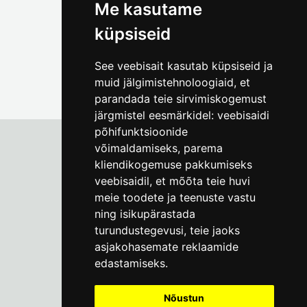
Me kasutame
küpsiseid
See veebisait kasutab küpsiseid ja
muid jälgimistehnoloogiaid, et
parandada teie sirvimiskogemust
järgmistel eesmärkidel:
veebisaidi
põhifunktsioonide
võimaldamiseks
,
parema
kliendikogemuse pakkumiseks
Tallinna Linnamuuseum
veebisaidil
,
et mõõta teie huvi
Vene 17
meie toodete ja teenuste vastu
ning isikupärastada
E-R kell 9-17
(+372) 610 4178
turundustegevusi
,
teie jaoks
asjakohasemate reklaamide
info@linnamuuseum.ee
edastamiseks
.
Küpsisepoliitika
Nõustun