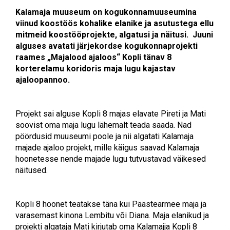
Kalamaja muuseum on kogukonnamuuseumina
viinud koostöös kohalike elanike ja asutustega ellu
mitmeid koostööprojekte, algatusi ja näitusi. Juuni
alguses avatati järjekordse kogukonnaprojekti
raames „Majalood ajaloos“ Kopli tänav 8
korterelamu koridoris maja lugu kajastav
ajaloopannoo.
Projekt sai alguse Kopli 8 majas elavate Pireti ja Mati
soovist oma maja lugu lähemalt teada saada. Nad
pöördusid muuseumi poole ja nii algatati Kalamaja
majade ajaloo projekt, mille käigus saavad Kalamaja
hoonetesse nende majade lugu tutvustavad väikesed
näitused.
Kopli 8 hoonet teatakse täna kui Päästearmee maja ja
varasemast kinona Lembitu või Diana. Maja elanikud ja
projekti algataja Mati kirjutab oma Kalamajja Kopli 8