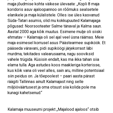
majja jõudmise kohta väikese ülevaate: „Kopli 8 maja
koridoris asuv ajaloopannoo on rõõmuks sealsetele
elanikele ja maja külalistele. Olles ise üles kasvanud
Süda-Tatari asumis, olid mu kokkupuuted Kalamajaga
põgusad: Noorsooteater Salme tänaval ja Kalma saun.
Aastal 2000 aga kõik muutus. Esimene mulje oli siiski
ehmatav – Kalamaja oli sel ajal veel üsna räämas. Meie
maja esimesel korrusel asus Päästearmee supiköök. Et
pääseda väravani, pidi supiköögi järjekorrast läbi
murdma, tekitades valearusaama, nagu sooviksid
vahele trügida. Küsisin endalt, kas ma ikka tahan siia
elama tulla. Aga astudes koos maakleriga korterisse,
kus kõik vana oli veel alles, sain aru, milline potentsiaal
siin peidus on. Ja tõepoolest – paari aasta pärast
räägiti Tallinnas ainult Kalamajast ning selle
miljööväärtusest ja oma otsust siia kolida pole ma
kunagi kahetsenud.“
Kalamaja muuseumi projekt „Majalood ajaloos“ otsib