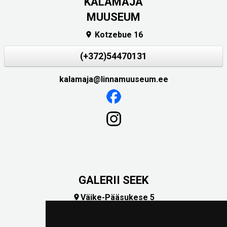
KALAMAJA
MUUSEUM
Kotzebue 16

(+372)54470131
kalamaja@linnamuuseum.ee
GALERII SEEK
Väike-Pääsukese 5

(+372) 5309 7535
foto@linnamuuseum.ee