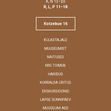
Linnamuuseum
K, N 13–20
R, L, P 11–18
Kotzebue 16
KÜLASTAJALE
MUUSEUMIST
NÄITUSED
MIS TOIMUB
HARIDUS
KORRALDA ÜRITUS
EKSKURSIOONID
LAPSE SÜNNIPÄEV
MUUSEUMI AED