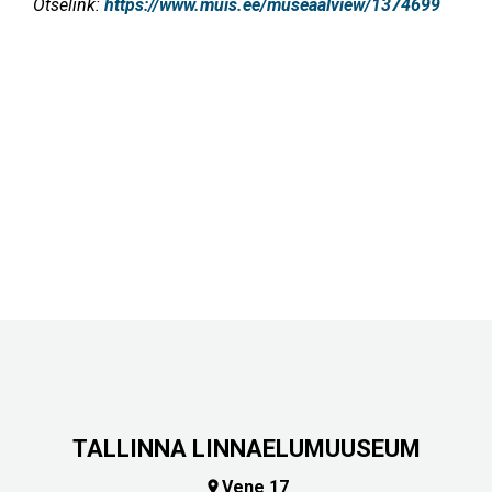
Otselink:
https://www.muis.ee/museaalview/1374699
TALLINNA LINNAELUMUUSEUM
Vene 17
