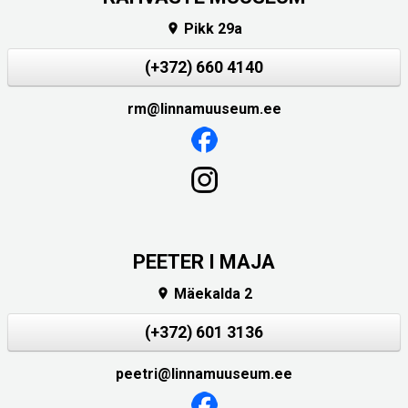
Pikk 29a

(+372) 660 4140
rm@linnamuuseum.ee
PEETER I MAJA
Mäekalda 2

(+372) 601 3136
peetri@linnamuuseum.ee