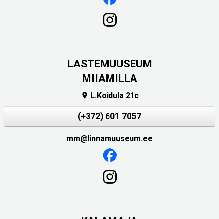
LASTEMUUSEUM
MIIAMILLA
L.Koidula 21c

(+372) 601 7057
mm@linnamuuseum.ee