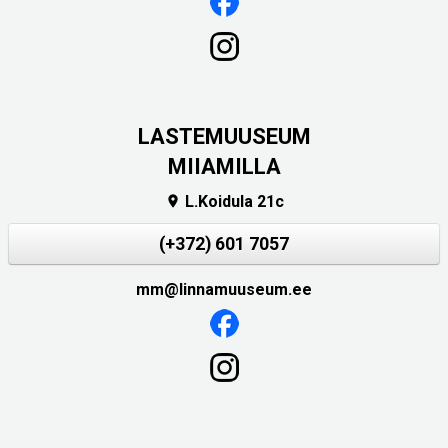
LASTEMUUSEUM
MIIAMILLA
L.Koidula 21c

(+372) 601 7057
mm@linnamuuseum.ee