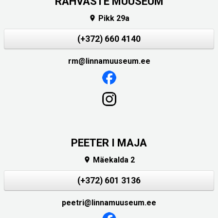
RAHVASTE MUUSEUM
Pikk 29a

(+372) 660 4140
rm@linnamuuseum.ee
PEETER I MAJA
Mäekalda 2

(+372) 601 3136
peetri@linnamuuseum.ee