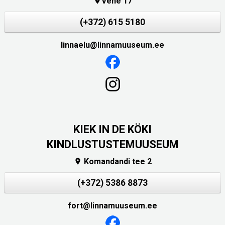
Vene 17

(+372) 615 5180
linnaelu@linnamuuseum.ee
KIEK IN DE KÖKI
KINDLUSTUSTEMUUSEUM
Komandandi tee 2

(+372) 5386 8873
fort@linnamuuseum.ee