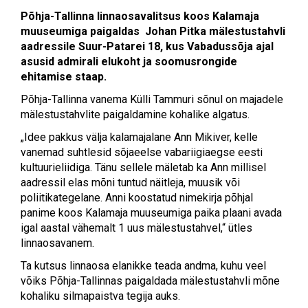
Põhja-Tallinna linnaosavalitsus koos Kalamaja
muuseumiga paigaldas Johan Pitka mälestustahvli
aadressile Suur-Patarei 18, kus Vabadussõja ajal
asusid admirali elukoht ja soomusrongide
ehitamise staap.
Põhja-Tallinna vanema Külli Tammuri sõnul on majadele
mälestustahvlite paigaldamine kohalike algatus.
„Idee pakkus välja kalamajalane Ann Mikiver, kelle
vanemad suhtlesid sõjaeelse vabariigiaegse eesti
kultuurieliidiga. Tänu sellele mäletab ka Ann millisel
aadressil elas mõni tuntud näitleja, muusik või
poliitikategelane. Anni koostatud nimekirja põhjal
panime koos Kalamaja muuseumiga paika plaani avada
igal aastal vähemalt 1 uus mälestustahvel,“ ütles
linnaosavanem.
Ta kutsus linnaosa elanikke teada andma, kuhu veel
võiks Põhja-Tallinnas paigaldada mälestustahvli mõne
kohaliku silmapaistva tegija auks.