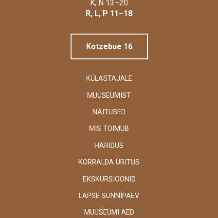
Linnamuuseum
K, N 13–20
R, L, P 11–18
Kotzebue 16
KÜLASTAJALE
MUUSEUMIST
NÄITUSED
MIS TOIMUB
HARIDUS
KORRALDA ÜRITUS
EKSKURSIOONID
LAPSE SÜNNIPÄEV
MUUSEUMI AED