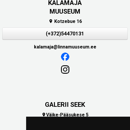
KALAMAJA
MUUSEUM
Kotzebue 16

(+372)54470131
kalamaja@linnamuuseum.ee
GALERII SEEK
Väike-Pääsukese 5

(+372) 5309 7535
foto@linnamuuseum.ee