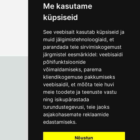
Me kasutame
küpsiseid
See veebisait kasutab küpsiseid ja
muid jälgimistehnoloogiaid, et
parandada teie sirvimiskogemust
järgmistel eesmärkidel:
veebisaidi
põhifunktsioonide
võimaldamiseks
,
parema
kliendikogemuse pakkumiseks
Tallinna Linnamuuseum
veebisaidil
,
et mõõta teie huvi
Vene 17
meie toodete ja teenuste vastu
ning isikupärastada
E-R kell 9-17
(+372) 610 4178
turundustegevusi
,
teie jaoks
asjakohasemate reklaamide
info@linnamuuseum.ee
edastamiseks
.
Küpsisepoliitika
Nõustun