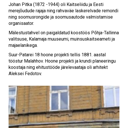
Johan Pitka (1872 -1944) oli Kaitseliidu ja Eesti
merejõudude rajaja ning rahvaväe laskerelvade remondi
ning soomusrongide ja soomusautode valmistamise
organisaator.
Mälestustahvel on paigaldatud koostöös Põhja-Tallinna
valitsuse, Kalamaja muuseumi, muinsuskaitseameti ja
majaelanikega.
Suur-Patarei 18 hoone projekti tellis 1881. aastal
tööstur Malahhov. Hoone projekti ja krundi planeeringu
koostaja ning ehitustööde järelevaataja oli arhitekt
Aleksei Fedotov.