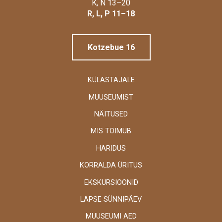
Linnamuuseum
K, N 13–20
R, L, P 11–18
Kotzebue 16
KÜLASTAJALE
MUUSEUMIST
NÄITUSED
MIS TOIMUB
HARIDUS
KORRALDA ÜRITUS
EKSKURSIOONID
LAPSE SÜNNIPÄEV
MUUSEUMI AED