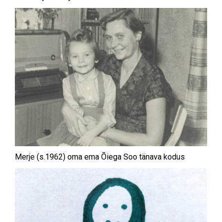
Merje (s.1962) oma ema Õiega Soo tänava kodus