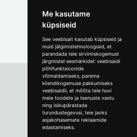
foto@linnamuuseum.ee
Me kasutame
küpsiseid
See veebisait kasutab küpsiseid ja
muid jälgimistehnoloogiaid, et
parandada teie sirvimiskogemust
järgmistel eesmärkidel:
veebisaidi
põhifunktsioonide
võimaldamiseks
,
parema
kliendikogemuse pakkumiseks
Tallinna Linnamuuseum
veebisaidil
,
et mõõta teie huvi
Vene 17
meie toodete ja teenuste vastu
ning isikupärastada
E-R kell 9-17
(+372) 610 4178
turundustegevusi
,
teie jaoks
asjakohasemate reklaamide
info@linnamuuseum.ee
edastamiseks
.
Küpsisepoliitika