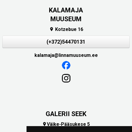
KALAMAJA
MUUSEUM
Kotzebue 16

(+372)54470131
kalamaja@linnamuuseum.ee
GALERII SEEK
Väike-Pääsukese 5

(+372) 5309 7535