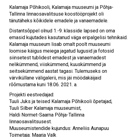
Kalamaja Põhikooli, Kalamaja muuseumi ja Põhja-
Tallinna linnaosavalitsuse koostööprojekt oli
tänutäheks kõikidele emadele ja vanaemadele.
Distantsõppel olnud 1.-9. klasside lapsed on oma
emasid kujutades kasutanud väga eripalgelisi tehnikaid.
Kalamaja muuseum lisab omalt poolt muuseumi
loomise käigus meiega jagatud lugusid ja fotosid
siinsetest tublidest emadest ja vanaemadest
nelikümmend, viiskümmend, kuuskümmend ja
seitsekümmend aastat tagasi. Tulemuseks on
värviküllane väligalerii, mis jäi möödakäijaid
rõõmustama kuni 18.06. 2021. a.
Projekti eestvedajad:
Tuuli Juks ja teised Kalamaja Põhikooli õpetajad,
Tuuli Silber Kalamaja muuseumist,
Haldi Normet-Saarna Põhja-Tallinna
linnaosavalitsusest.
Muuseumistendide kujundus: Anneliis Aunapuu
Toimetaja: Maarja Valk