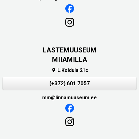
LASTEMUUSEUM
MIIAMILLA
L.Koidula 21c

(+372) 601 7057
mm@linnamuuseum.ee