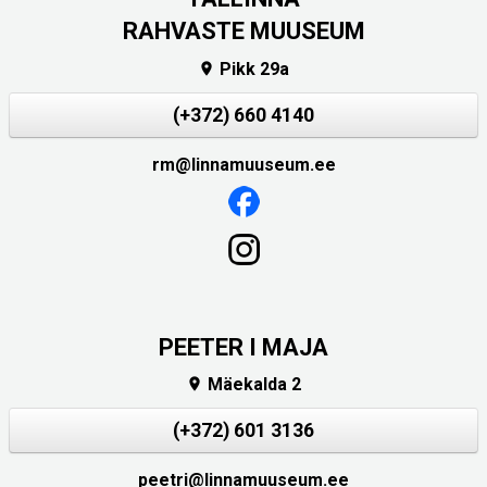
RAHVASTE MUUSEUM
Pikk 29a

(+372) 660 4140
rm@linnamuuseum.ee
PEETER I MAJA
Mäekalda 2

(+372) 601 3136
peetri@linnamuuseum.ee