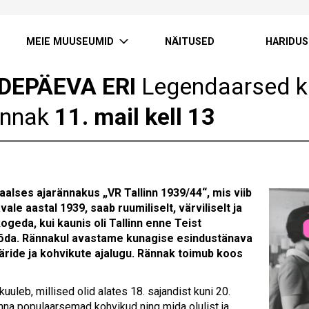
MEIE MUUSEUMID
NÄITUSED
HARIDUS
DEPÄEVA ERI
Legendaarsed ko
ännak
11. mail kell 13
aalses ajarännakus „VR Tallinn 1939/44“, mis viib
vale aastal 1939, saab ruumiliselt, värviliselt ja
kogeda, kui kaunis oli Tallinn enne Teist
da. Rännakul avastame kunagise esindustänava
 äride ja kohvikute ajalugu. Rännak toimub koos
uuleb, millised olid alates 18. sajandist kuni 20.
linna populaarsemad kohvikud ning mida olulist ja