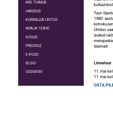
MIS TOIMUB
kultuurilo
HARIDUS
Tuuri lõpet
1980. aasta
KORRALDA ÜRITUS
kohvikuserv
AVALIK TEAVE
Ühtlasi sa
avatud näi
KOGUD
menupaikade
PRESSILE
laiemalt.
E-POOD
Linnatuur 
BLOGI
11. mai kel
UUDISKIRI
11. mai ke
OSTA PILE