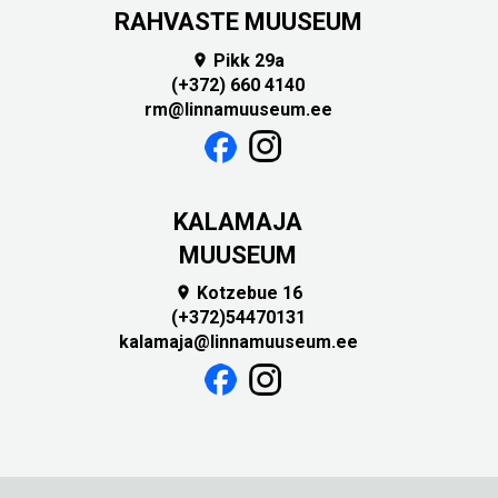
RAHVASTE MUUSEUM
Pikk 29a

(+372) 660 4140
rm@linnamuuseum.ee
KALAMAJA
MUUSEUM
Kotzebue 16

(+372)54470131
kalamaja@linnamuuseum.ee