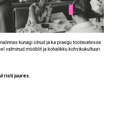
Touch
device
users
can
use
touch
and
analinnas kunagi olnud ja ka praegu töötavatesse
swipe
el valminud mööblit ja kohalikku kohvikukultuuri
gestures.
 risti juures.