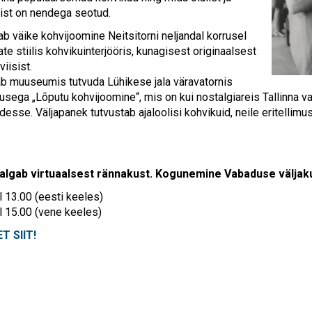
olist on nendega seotud.
ab väike kohvijoomine Neitsitorni neljandal korrusel
te stiilis kohvikuinterjööris, kunagisest originaalsest
iisist.
ab muuseumis tutvuda Lühikese jala väravatornis
tusega „Lõputu kohvijoomine“, mis on kui nostalgiareis Tallinna v
sse. Väljapanek tutvustab ajaloolisi kohvikuid, neile eritellimus
algab virtuaalsest rännakust. Kogunemine Vabaduse väljakul
l 13.00 (eesti keeles)
ll 15.00 (vene keeles)
T SIIT!