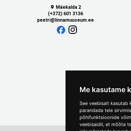
Mäekalda 2

(+372) 601 3136
peetri@linnamuuseum.ee
Me kasutame k
See veebisait kasutab k
parandada teie sirvimi
põhifunktsioonide või
veebisaidil
,
et mõõta te