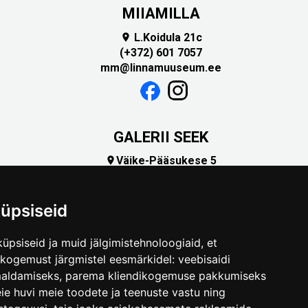
MIIAMILLA
L.Koidula 21c

(+372) 601 7057
mm@linnamuuseum.ee
GALERII SEEK
Väike-Pääsukese 5

(+372) 5309 7535
foto@linnamuuseum.ee
üpsiseid
üpsiseid ja muid jälgimistehnoloogiaid, et
skogemust järgmistel eesmärkidel:
veebisaidi
maldamiseks
,
parema kliendikogemuse pakkumiseks
ie huvi meie toodete ja teenuste vastu ning