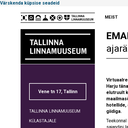
Värskenda küpsise seadeid
Peamenüü
MEIST
EMA
ajar
Tallinna
Linnamuuseum
Virtuaalre
Harju täna
Vene tn 17, Tallinn
elutruult 
maailmasõ
hotellide,
giidiga.
TALLINNA LINNAMUUSEUM
Teekonnal k
KÜLASTAJALE
sajandini 