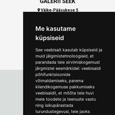
GALERII SEEK
Väike-Pääsukese 5

(+372) 5309 7535
foto@linnamuuseum.ee
Me kasutame
küpsiseid
See veebisait kasutab küpsiseid ja
muid jälgimistehnoloogiaid, et
parandada teie sirvimiskogemust
järgmistel eesmärkidel:
veebisaidi
põhifunktsioonide
võimaldamiseks
,
parema
kliendikogemuse pakkumiseks
Tallinna Linnamuuseum
veebisaidil
,
et mõõta teie huvi
Vene 17
meie toodete ja teenuste vastu
ning isikupärastada
E-R kell 9-17
(+372) 610 4178
turundustegevusi
,
teie jaoks