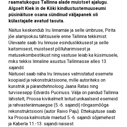
raamatukogus Tallinna alade muistset ajalugu.
Algselt Kiek in de Köki kindlustustemuuseumi
püsinäituse osana sündinud väljapanek oli
külastajaile avatud tasuta.
Näitus keskendub Iru linnamäe ja selle ümbruse, Pirita
jõe alamjooksu tähtsusele enne Tallinna tekkimist.
Ülevaate saab Iru linnuse esinduslikkusest ja selle
kaitsmisest, muistsest põlluharimisest ja
matusekombestikust ning vastuse leiab ka küsimusele,
miks tekkis linnaline asustus Tallinnasse alles 13.
sajandil.
Näitusel saab näha Iru linnuses valmistatud esemete
koopiaid ja rekonstruktsioone, mille autoriteks on
kunstnik ja pärandtehnoloog Jaana Ratas ning
turvisesepp Edvards Puciriuss. Välja on pandud Tallinna
lähistelt, Proosa kivikalmelt leitud unikaalseid esemeid
ja rahvasterännuaegse (5.-6. sajandi) rõngasmõõga
rekonstruktsiooni (autor Raivo Paju). Ettekujutuse saab
ka Proosa kalmistule maetud 5.-6. sajandi sõjamehest
ja Kaberla 11.-13. sajandi naisest.