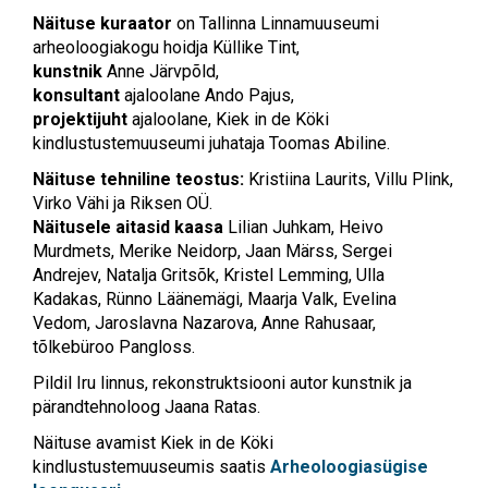
Näituse kuraator
on Tallinna Linnamuuseumi
arheoloogiakogu hoidja Küllike Tint,
kunstnik
Anne Järvpõld,
konsultant
ajaloolane Ando Pajus,
projektijuht
ajaloolane, Kiek in de Köki
kindlustustemuuseumi juhataja Toomas Abiline.
Näituse tehniline teostus:
Kristiina Laurits, Villu Plink,
Virko Vähi ja Riksen OÜ.
Näitusele aitasid kaasa
Lilian Juhkam, Heivo
Murdmets, Merike Neidorp, Jaan Märss, Sergei
Andrejev, Natalja Gritsõk, Kristel Lemming, Ulla
Kadakas, Rünno Läänemägi, Maarja Valk, Evelina
Vedom, Jaroslavna Nazarova, Anne Rahusaar,
tõlkebüroo Pangloss.
Pildil Iru linnus, rekonstruktsiooni autor kunstnik ja
pärandtehnoloog Jaana Ratas.
Näituse avamist Kiek in de Köki
kindlustustemuuseumis saatis
Arheoloogiasügise