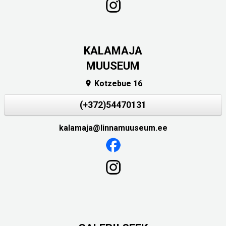
KALAMAJA
MUUSEUM
Kotzebue 16

(+372)54470131
kalamaja@linnamuuseum.ee