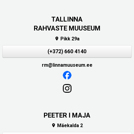
TALLINNA
RAHVASTE MUUSEUM
Pikk 29a

(+372) 660 4140
rm@linnamuuseum.ee
PEETER I MAJA
Mäekalda 2
