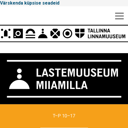
Värskenda küpsise seadeid
Mobiili
Men
Peamenüü
Tallinna
Linnamuuseum
T–P 10–17