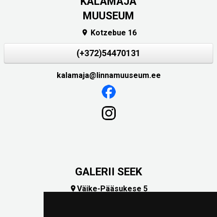
KALAMAJA
MUUSEUM
Kotzebue 16

(+372)54470131
kalamaja@linnamuuseum.ee
GALERII SEEK
Väike-Pääsukese 5

(+372) 5309 7535
foto@linnamuuseum.ee