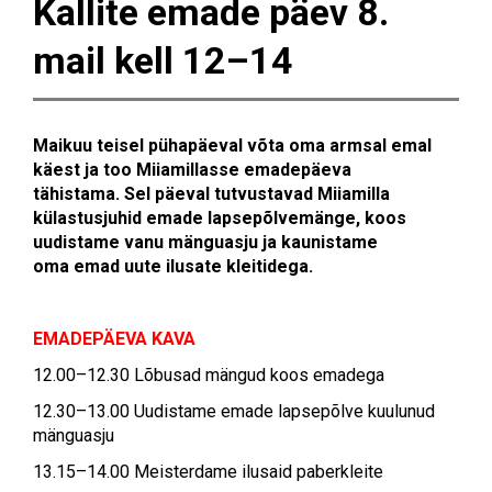
Kallite emade päev 8.
mail kell 12–14
Maikuu teisel pühapäeval võta oma armsal emal
käest ja too Miiamillasse emadepäeva
tähistama. Sel päeval tutvustavad Miiamilla
külastusjuhid emade lapsepõlvemänge, koos
uudistame vanu mänguasju ja kaunistame
oma emad uute ilusate kleitidega.
EMADEPÄEVA KAVA
12.00–12.30 Lõbusad mängud koos emadega
12.30–13.00 Uudistame emade lapsepõlve kuulunud
mänguasju
13.15–14.00 Meisterdame ilusaid paberkleite