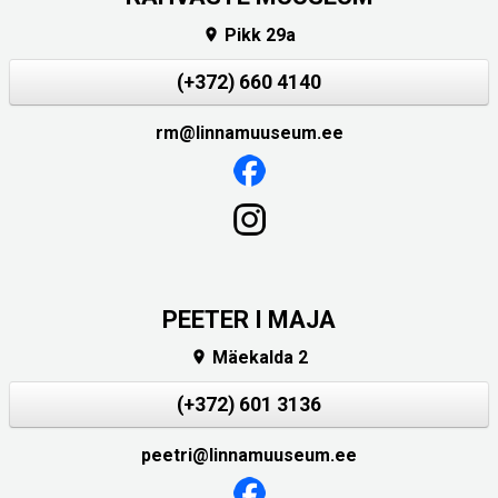
Pikk 29a

(+372) 660 4140
rm@linnamuuseum.ee
PEETER I MAJA
Mäekalda 2

(+372) 601 3136
peetri@linnamuuseum.ee