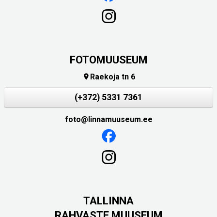
FOTOMUUSEUM
Raekoja tn 6

(+372) 5331 7361
foto@linnamuuseum.ee
TALLINNA
RAHVASTE MUUSEUM