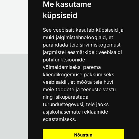
Me kasutame
küpsiseid
See veebisait kasutab küpsiseid ja
muid jälgimistehnoloogiaid, et
parandada teie sirvimiskogemust
järgmistel eesmärkidel:
veebisaidi
põhifunktsioonide
võimaldamiseks
,
parema
kliendikogemuse pakkumiseks
Tallinna Linnamuuseum
veebisaidil
,
et mõõta teie huvi
Vene 17
meie toodete ja teenuste vastu
ning isikupärastada
E-R kell 9-17
(+372) 610 4178
turundustegevusi
,
teie jaoks
asjakohasemate reklaamide
info@linnamuuseum.ee
edastamiseks
.
Küpsisepoliitika
Nõustun