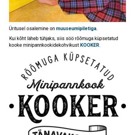
Üritusel osalemine on
muuseumipiletiga
.
Kui kõht läheb tühjaks, siis söö rõõmuga küpsetatud
kooke minipannkookidekohvikust
KOOKER
.