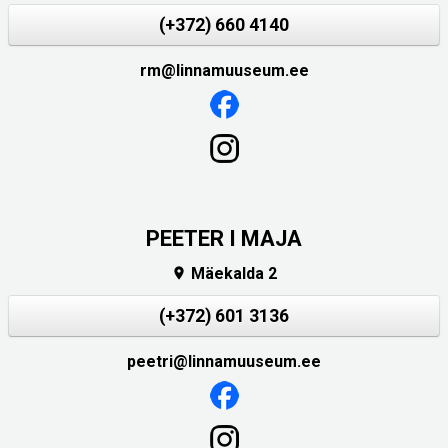
(+372) 660 4140
rm@linnamuuseum.ee
PEETER I MAJA
Mäekalda 2

(+372) 601 3136
peetri@linnamuuseum.ee