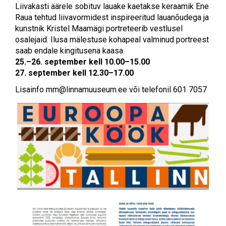
Liivakasti äärele sobituv lauake kaetakse keraamik Ene
Raua tehtud liivavormidest inspireeritud lauanõudega ja
kunstnik Kristel Maamägi portreteerib vestlusel
osalejaid. Ilusa mälestuse kohapeal valminud portreest
saab endale kingitusena kaasa.
25.–26. september kell 10.00–15.00
27. september kell 12.30–17.00
Lisainfo
mm@linnamuuseum.ee
või telefonil 601 7057