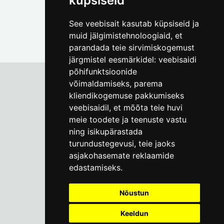
küpsiseid
See veebisait kasutab küpsiseid ja
muid jälgimistehnoloogiaid, et
parandada teie sirvimiskogemust
järgmistel eesmärkidel:
veebisaidi
põhifunktsioonide
võimaldamiseks
,
parema
kliendikogemuse pakkumiseks
Tallinna Linnamuuseum
veebisaidil
,
et mõõta teie huvi
Vene 17
meie toodete ja teenuste vastu
ning isikupärastada
E-R kell 9-17
(+372) 610 4178
turundustegevusi
,
teie jaoks
asjakohasemate reklaamide
info@linnamuuseum.ee
edastamiseks
.
Küpsisepoliitika
Nõustun
Keeldun