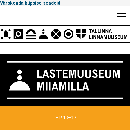
Värskenda küpsise seadeid
Mobiili
Men
Peamenüü
Tallinna
Linnamuuseum
T–P 10–17