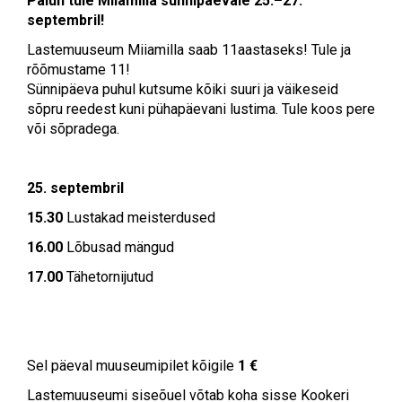
Palun tule Miiamilla sünnipäevale 25.–27.
septembril!
Lastemuuseum Miiamilla saab 11aastaseks! Tule ja
rõõmustame 11!
Sünnipäeva puhul kutsume kõiki suuri ja väikeseid
sõpru reedest kuni pühapäevani lustima. Tule koos pere
või sõpradega.
25. septembril
15.30
Lustakad meisterdused
16.00
Lõbusad mängud
17.00
Tähetornijutud
Sel päeval muuseumipilet kõigile
1 €
Lastemuuseumi siseõuel võtab koha sisse Kookeri