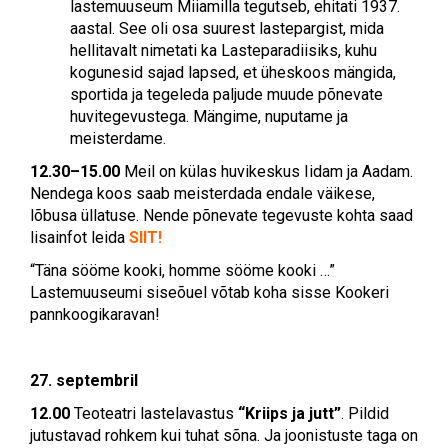
lastemuuseum Miiamilla tegutseb, ehitati 1937.
aastal. See oli osa suurest lastepargist, mida
hellitavalt nimetati ka Lasteparadiisiks, kuhu
kogunesid sajad lapsed, et üheskoos mängida,
sportida ja tegeleda paljude muude põnevate
huvitegevustega. Mängime, nuputame ja
meisterdame.
12.30–15.00
Meil on külas huvikeskus Iidam ja Aadam.
Nendega koos saab meisterdada endale väikese,
lõbusa üllatuse. Nende põnevate tegevuste kohta saad
lisainfot leida
SIIT!
“Täna sööme kooki, homme sööme kooki …”
Lastemuuseumi siseõuel võtab koha sisse Kookeri
pannkoogikaravan!
27. septembril
12.00
Teoteatri lastelavastus
“Kriips ja jutt”
. Pildid
jutustavad rohkem kui tuhat sõna. Ja joonistuste taga on