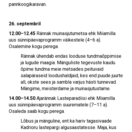
pannkoogikaravan.
26. septembril
12.00–12.45
Rännak muinasjutumetsa ehk Miiamilla
uus sünnipäevaprogramm väikestele (4–6 a).
Osalemine kogu perega.
Rännak ühendab endas looduse tundmaõppimise
ja lugude maagia. Mänguliste tegevuste kaudu
õpime tundma meie metsades peituvaid
salapäraseid loodushaldjaid, kes end puude juurte
all, okste sees ja sambla varjus hästi tunnevad.
Mängime, meisterdame ja muinasjutustame.
14.00–14.50
Ajarännak Lasteparadiisi ehk Miiamilla
uus sünnipäevaprogramm suurematele (7–11 a).
Osaleda saab kogu perega.
Lõbus ja mänguline, ent ka hariv tagasivaade
Kadrioru lastepargi algusaastatesse.
Maja, kus