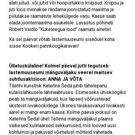
alati jutud…või jutid või hoopistükkis kriipsud. Kriipsu ja
juti loos minnakse rändama joonistatud maailma ja
piilutakse raamatute lehekülgede varju. Kaasa saab
elada joontemaailma asukatele. Lavastus põhineb
Robert Vaidlo “Kukeleegua lood” raamatu ainetel.
Ka sel päeval võtab lastemuuseumi siseõuel koha
sisse Kookeri pannkoogikaravan!
Üllatuskülaline! Kolmel päeval jutti tegutseb
lastemuuseumi mänguväljaku veerel maitsev
suhtlusaktsioon:
ANNA JA VÕTA
Tšehhi kunstnik Kateřina Šedá juhib tähelepanu
külalislahkusele
lähinaabruses. Esimeseks ühisköögiks
peab ta mänguväljakuid, kus lapsed võõrustavad
üksteist liivakookidega. Üksnes täiskasvanud liivakasti
äärel ei mängi enam kaasa. Kolme päeva jooksul on
Kateřina Šedál ühel Tallinna mänguväljakul plaanis
väikesed kulinaarsed sekkumised, mis loovad uusi
kohtumisi ja pakuvad võimalust mõtteid
vahetada.