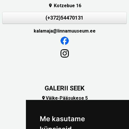
Kotzebue 16

(+372)54470131
kalamaja@linnamuuseum.ee
GALERII SEEK
Väike-Pääsukese 5

(+372) 5309 7535
foto@linnamuuseum.ee
Me kasutame