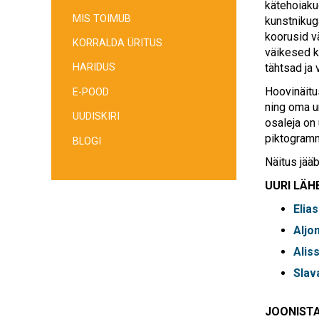
kätehoiaku
MIS TOIMUB
kunstnikug
koorusid v
KORRALDA ÜRITUS
väikesed k
tähtsad ja
HARIDUS
Hoovinäitu
E-POOD
ning oma u
UUDISKIRI
osaleja on
piktogramm
BLOGI
Näitus jää
UURI LÄH
Elias
Aljon
Alis
Slav
JOONIST