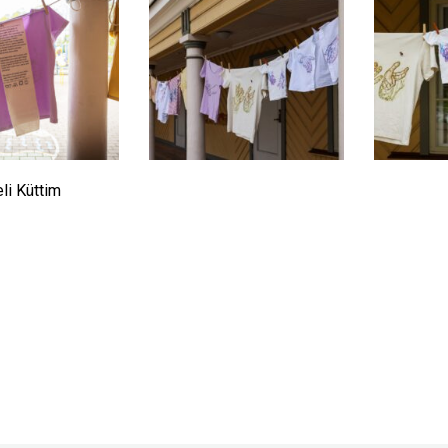
li Küttim