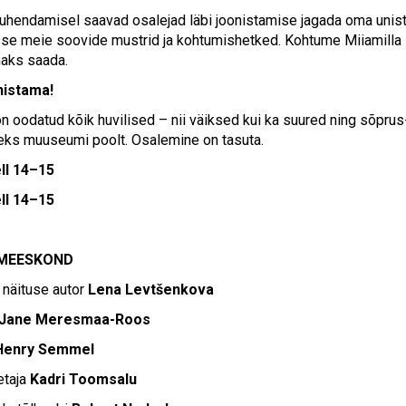
juhendamisel saavad osalejad läbi joonistamise jagada oma unis
se meie soovide mustrid ja kohtumishetked. Kohtume Miiamilla s
aks saada.
nistama!
n oodatud kõik huvilised
–
nii väiksed kui ka suured ning sõpru
ks muuseumi poolt. Osalemine on tasuta.
ell 14–15
ll 14–15
 MEESKOND
a näituse autor
Lena Levtšenkova
Jane Meresmaa-Roos
enry Semmel
etaja
Kadri Toomsalu