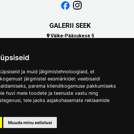
GALERII SEEK
Väike-Pääsukese 5

(+372) 5309 7535
foto@linnamuuseum.ee
üpsiseid
üpsiseid ja muid jälgimistehnoloogiaid, et
skogemust järgmistel eesmärkidel:
veebisaidi
maldamiseks
,
parema kliendikogemuse pakkumiseks
ie huvi meie toodete ja teenuste vastu ning
stegevusi
,
teie jaoks asjakohasemate reklaamide
.ee
Muuda minu eelistusi