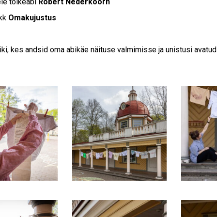
ele tõlkeabi
Robert Nederkoorn
ükk
Omakujustus
ki, kes andsid oma abikäe näituse valmimisse ja unistusi avatu