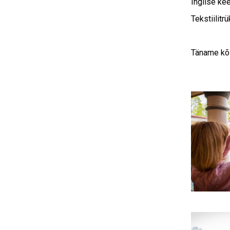
Inglise ke
Tekstiilitr
Täname kõi