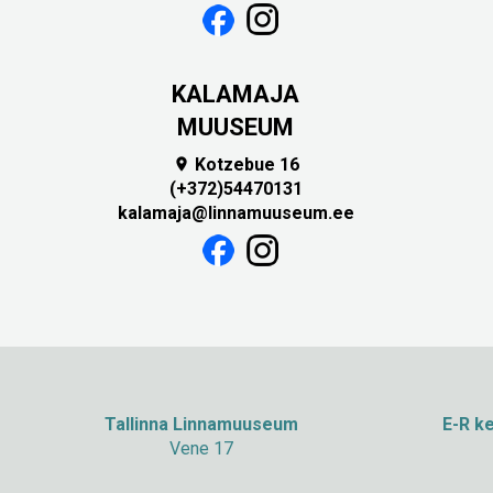
KALAMAJA
MUUSEUM
Kotzebue 16

(+372)54470131
kalamaja@linnamuuseum.ee
Tallinna Linnamuuseum
E-R ke
Vene 17