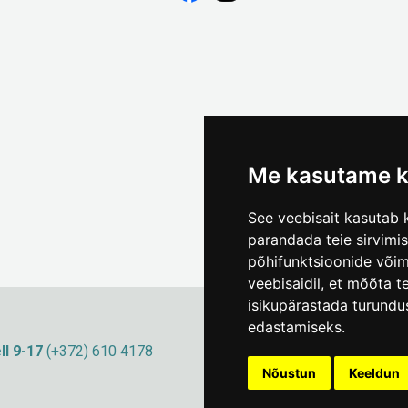
Me kasutame k
See veebisait kasutab k
parandada teie sirvimi
põhifunktsioonide või
veebisaidil
,
et mõõta te
isikupärastada turundu
edastamiseks
.
ll 9-17
(+372) 610 4178
info@linnamuuseum
Küpsisepoliitika
Nõustun
Keeldun