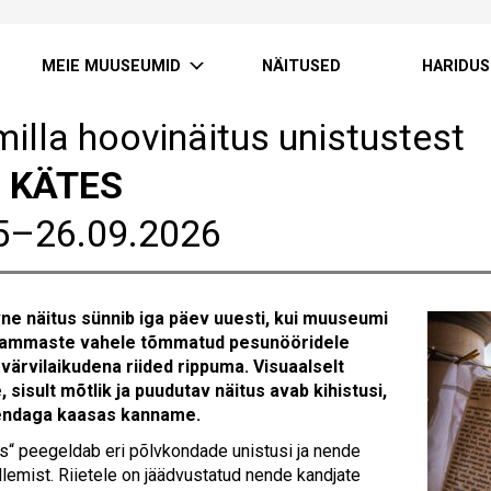
MEIE MUUSEUMID
NÄITUSED
HARIDUS
illa hoovinäitus unistustest
 KÄTES
5–26.09.2026
ivne näitus sünnib iga päev uuesti, kui muuseumi
sammaste vahele tõmmatud pesunööridele
värvilaikudena riided rippuma. Visuaalselt
 sisult mõtlik ja puudutav näitus avab kihistusi,
endaga kaasas kanname.
s“ peegeldab eri põlvkondade unistusi ja nende
lemist. Riietele on jäädvustatud nende kandjate