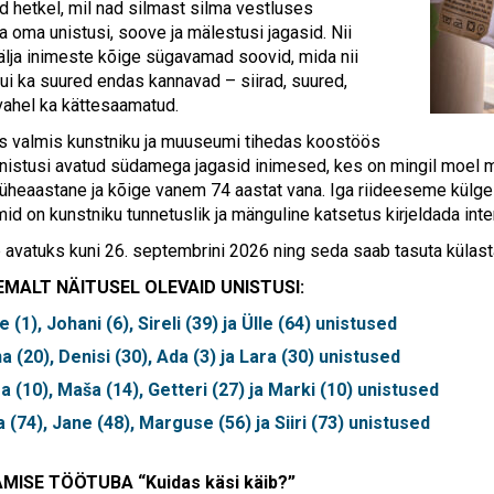
d hetkel, mil nad silmast silma vestluses
a oma unistusi, soove ja mälestusi jagasid. Nii
älja inimeste kõige sügavamad soovid, mida nii
ui ka suured endas kannavad – siirad, suured,
 vahel ka kättesaamatud.
s valmis kunstniku ja muuseumi tihedas koostöös
nistusi avatud südamega jagasid inimesed, kes on mingil moel
 üheaastane ja kõige vanem 74 aastat vana.
Iga riideeseme külge
id on kunstniku tunnetuslik ja mänguline katsetus kirjeldada int
b avatuks kuni 26. septembrini 2026 ning seda saab tasuta kül
EMALT NÄITUSEL OLEVAID UNISTUSI:
e (1), Johani (6), Sireli (39) ja Ülle (64) unistused
a (20), Denisi (30), Ada (3) ja Lara (30) unistused
sa (10), Maša (14), Getteri (27) ja Marki (10) unistused
a (74), Jane (48), Marguse (56) ja Siiri (73) unistused
AMISE TÖÖTUBA
“Kuidas käsi käib?”