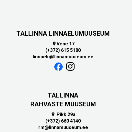
TALLINNA LINNAELUMUUSEUM
Vene 17

(+372) 615 5180
linnaelu@linnamuuseum.ee
TALLINNA
RAHVASTE MUUSEUM
Pikk 29a

(+372) 660 4140
rm@linnamuuseum.ee