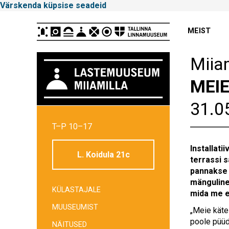
Värskenda küpsise seadeid
Peamenüü
MEIST
Miiam
MEIE
31.0
Tallinna
Linnamuuseum
T–P 10–17
Installati
L. Koidula 21c
terrassi 
pannakse 
mänguline,
KÜLASTAJALE
mida me 
MUUSEUMIST
„Meie käte
poole püüd
NÄITUSED