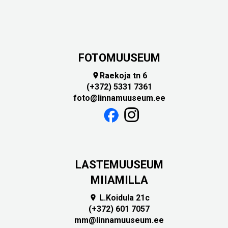
FOTOMUUSEUM
Raekoja tn 6

(+372) 5331 7361
foto@linnamuuseum.ee
LASTEMUUSEUM
MIIAMILLA
L.Koidula 21c

(+372) 601 7057
mm@linnamuuseum.ee