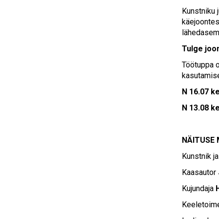
Kunstniku 
käejoontes
lähedasem
Tulge joo
Töötuppa o
kasutamise
N 16.07 k
N 13.08 ke
NÄITUSE
Kunstnik j
Kaasautor
Kujundaja
H
Keeletoim