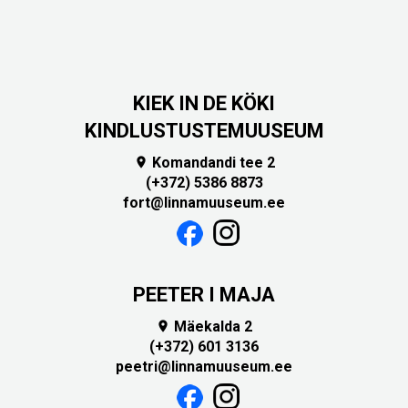
KIEK IN DE KÖKI
KINDLUSTUSTEMUUSEUM
Komandandi tee 2

(+372) 5386 8873
fort@linnamuuseum.ee
PEETER I MAJA
Mäekalda 2

(+372) 601 3136
peetri@linnamuuseum.ee