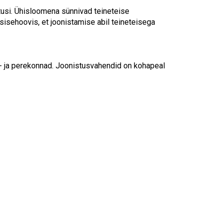
tusi. Ühisloomena sünnivad teineteise
isehoovis, et joonistamise abil teineteisega
s- ja perekonnad. Joonistusvahendid on kohapeal