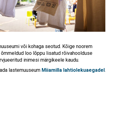
Touch
device
users
can
use
touch
and
 muuseumi või kohaga seotud. Kõige noorem
swipe
 õmmeldud loo lõppu lisatud rõivahoolduse
gestures.
ervjueeritud inimesi märgikeele kaudu.
astada lastemuuseum
Miiamilla lahtiolekuaegadel
.