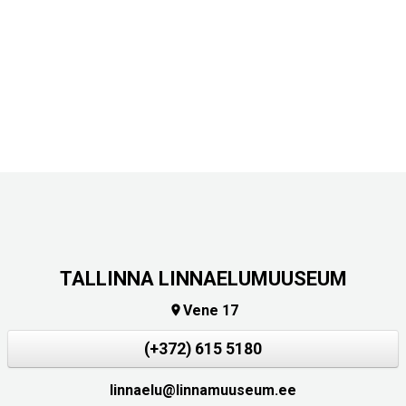
TALLINNA LINNAELUMUUSEUM
Vene 17

(+372) 615 5180
linnaelu@linnamuuseum.ee