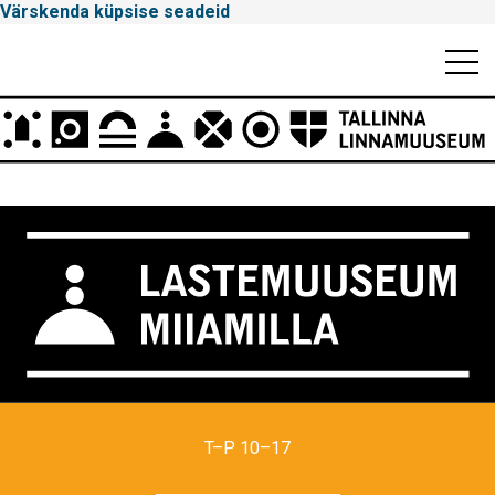
Värskenda küpsise seadeid
Mobiili
Men
Peamenüü
Tallinna
Linnamuuseum
T–P 10–17