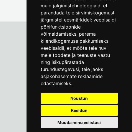
muid jälgimistehnoloogiaid, et
parandada teie sirvimiskogemust
järgmistel eesmärkidel:
veebisaidi
põhifunktsioonide
võimaldamiseks
,
parema
kliendikogemuse pakkumiseks
Tallinna Linnamuuseum
veebisaidil
,
et mõõta teie huvi
Vene 17
meie toodete ja teenuste vastu
ning isikupärastada
E-R kell 9-17
(+372) 610 4178
turundustegevusi
,
teie jaoks
asjakohasemate reklaamide
info@linnamuuseum.ee
edastamiseks
.
Küpsisepoliitika
Nõustun
Keeldun
Muuda minu eelistusi