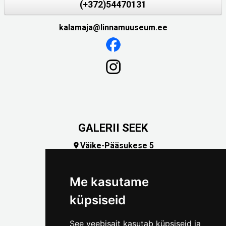
(+372)54470131
kalamaja@linnamuuseum.ee
GALERII SEEK
Väike-Pääsukese 5

(+372) 5309 7535
foto@linnamuuseum.ee
Me kasutame
küpsiseid
See veebisait kasutab küpsiseid ja