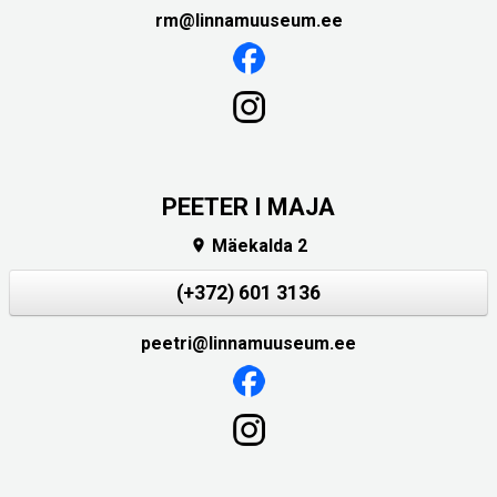
rm@linnamuuseum.ee
PEETER I MAJA
Mäekalda 2

(+372) 601 3136
peetri@linnamuuseum.ee