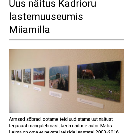
Uus näitus Kadrioru
lastemuuseumis
Miiamilla
Armsad sõbrad, ootame teid uudistama uut näitust
tegusast mängulehmast, keda näituse autor Matis
Leima on oma erinevatel reisidel aastatel 2003-2016