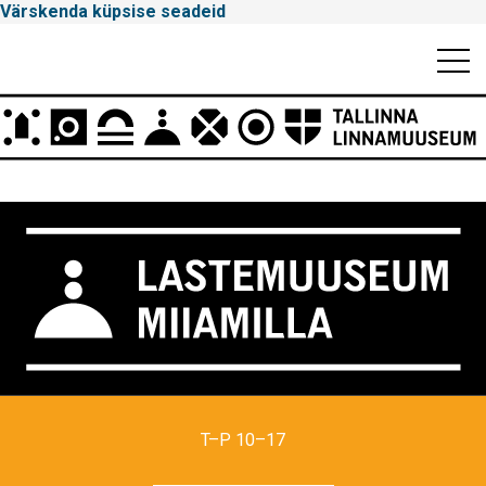
Värskenda küpsise seadeid
Mobiili
Men
Peamenüü
Tallinna
Linnamuuseum
T–P 10–17