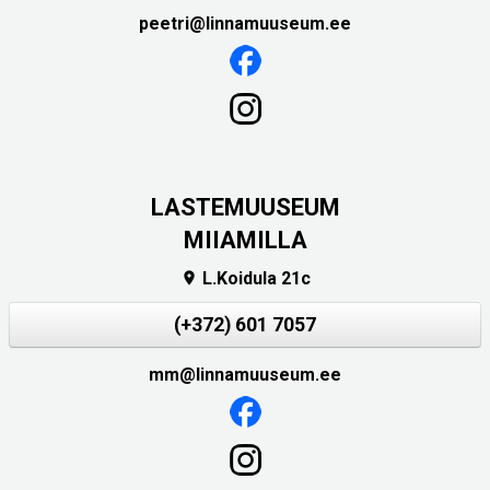
peetri@linnamuuseum.ee
LASTEMUUSEUM
MIIAMILLA
L.Koidula 21c

(+372) 601 7057
mm@linnamuuseum.ee