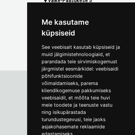
Väike-Pääsukese 5

(+372) 5309 7535
foto@linnamuuseum.ee
Me kasutame
küpsiseid
See veebisait kasutab küpsiseid ja
muid jälgimistehnoloogiaid, et
parandada teie sirvimiskogemust
järgmistel eesmärkidel:
veebisaidi
põhifunktsioonide
võimaldamiseks
,
parema
kliendikogemuse pakkumiseks
Tallinna Linnamuuseum
veebisaidil
,
et mõõta teie huvi
Vene 17
meie toodete ja teenuste vastu
ning isikupärastada
E-R kell 9-17
(+372) 610 4178
turundustegevusi
,
teie jaoks
asjakohasemate reklaamide
info@linnamuuseum.ee
edastamiseks
.