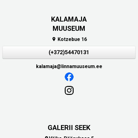
KALAMAJA
MUUSEUM
Kotzebue 16

(+372)54470131
kalamaja@linnamuuseum.ee
GALERII SEEK