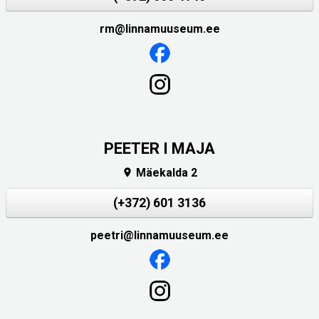
rm@linnamuuseum.ee
PEETER I MAJA
Mäekalda 2

(+372) 601 3136
peetri@linnamuuseum.ee