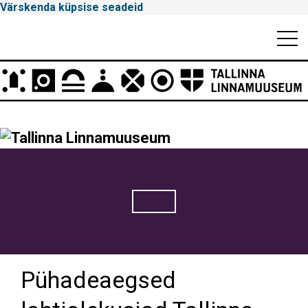
Värskenda küpsise seadeid
Mobiili
Men
Peamenüü
Tallinna
Linnamuuseum
Pühadeaegsed