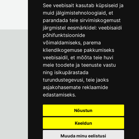
See veebisait kasutab küpsiseid ja
muid jälgimistehnoloogiaid, et
parandada teie sirvimiskogemust
järgmistel eesmärkidel:
veebisaidi
põhifunktsioonide
võimaldamiseks
,
parema
kliendikogemuse pakkumiseks
Tallinna Linnamuuseum
veebisaidil
,
et mõõta teie huvi
Vene 17
meie toodete ja teenuste vastu
ning isikupärastada
E-R kell 9-17
(+372) 610 4178
turundustegevusi
,
teie jaoks
asjakohasemate reklaamide
info@linnamuuseum.ee
edastamiseks
.
Küpsisepoliitika
Nõustun
Keeldun
Muuda minu eelistusi