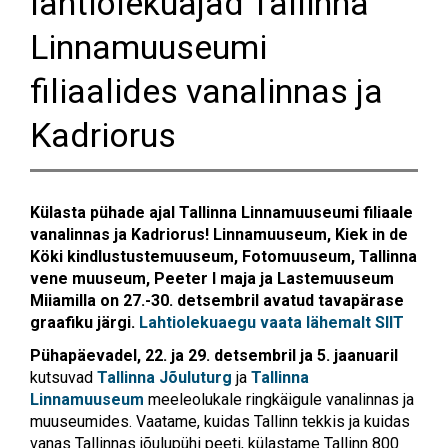
lahtiolekuajad Tallinna
Linnamuuseumi
filiaalides vanalinnas ja
Kadriorus
Külasta pühade ajal Tallinna Linnamuuseumi filiaale
vanalinnas ja Kadriorus! Linnamuuseum, Kiek in de
Köki kindlustustemuuseum, Fotomuuseum, Tallinna
vene muuseum, Peeter I maja ja Lastemuuseum
Miiamilla on 27.-30. detsembril avatud tavapärase
graafiku järgi.
Lahtiolekuaegu vaata lähemalt SIIT
Pühapäevadel, 22. ja 29. detsembril ja 5. jaanuaril
kutsuvad
Tallinna Jõuluturg
ja
Tallinna
Linnamuuseum
meeleolukale ringkäigule vanalinnas ja
muuseumides. Vaatame, kuidas Tallinn tekkis ja kuidas
vanas Tallinnas jõulupühi peeti, külastame Tallinn 800