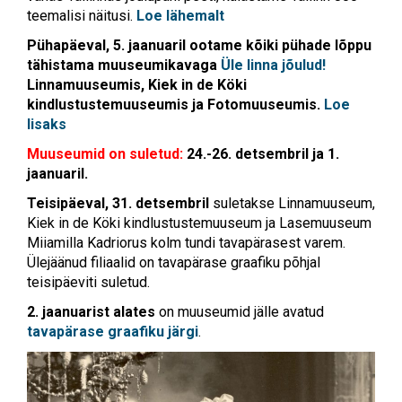
teemalisi näitusi.
Loe lähemalt
Pühapäeval, 5. jaanuaril ootame kõiki pühade lõppu
tähistama muuseumikavaga
Üle linna jõulud!
Linnamuuseumis, Kiek in de Köki
kindlustustemuuseumis ja Fotomuuseumis.
Loe
lisaks
Muuseumid on suletud:
24.-26. detsembril ja 1.
jaanuaril.
Teisipäeval, 31. detsembril
suletakse Linnamuuseum,
Kiek in de Köki kindlustustemuuseum ja Lasemuuseum
Miiamilla Kadriorus kolm tundi tavapärasest varem.
Ülejäänud filiaalid on tavapärase graafiku põhjal
teisipäeviti suletud.
2. jaanuarist alates
on muuseumid jälle avatud
tavapärase graafiku järgi
.