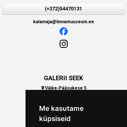
(+372)54470131
kalamaja@linnamuuseum.ee
GALERII SEEK
Väike-Pääsukese 5

(+372) 5309 7535
foto@linnamuuseum.ee
Me kasutame
küpsiseid