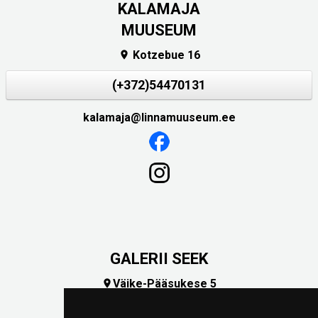
KALAMAJA
MUUSEUM
Kotzebue 16

(+372)54470131
kalamaja@linnamuuseum.ee
GALERII SEEK
Väike-Pääsukese 5

(+372) 5309 7535
foto@linnamuuseum.ee