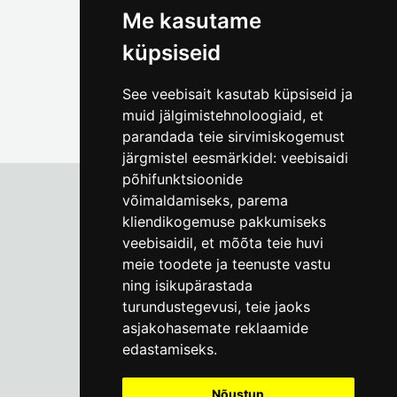
Me kasutame
küpsiseid
See veebisait kasutab küpsiseid ja
muid jälgimistehnoloogiaid, et
parandada teie sirvimiskogemust
järgmistel eesmärkidel:
veebisaidi
põhifunktsioonide
võimaldamiseks
,
parema
kliendikogemuse pakkumiseks
Tallinna Linnamuuseum
veebisaidil
,
et mõõta teie huvi
Vene 17
meie toodete ja teenuste vastu
ning isikupärastada
E-R kell 9-17
(+372) 610 4178
turundustegevusi
,
teie jaoks
asjakohasemate reklaamide
info@linnamuuseum.ee
edastamiseks
.
Küpsisepoliitika
Nõustun