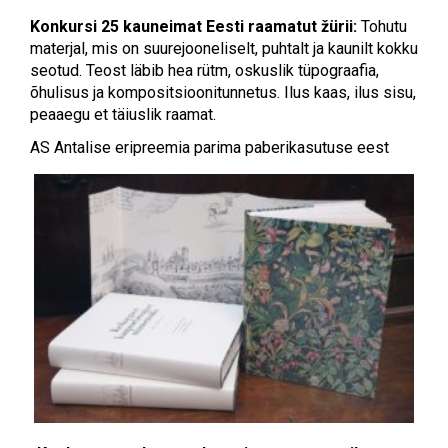
Konkursi 25 kauneimat Eesti raamatut žürii:
Tohutu
materjal, mis on suurejooneliselt, puhtalt ja kaunilt kokku
seotud. Teost läbib hea rütm, oskuslik tüpograafia,
õhulisus ja kompositsioonitunnetus. Ilus kaas, ilus sisu,
peaaegu et täiuslik raamat.
AS Antalise eripreemia parima paberikasutuse eest