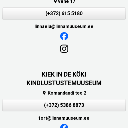
Vene 17

(+372) 615 5180
linnaelu@linnamuuseum.ee
KIEK IN DE KÖKI
KINDLUSTUSTEMUUSEUM
Komandandi tee 2

(+372) 5386 8873
fort@linnamuuseum.ee