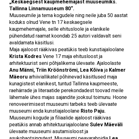
„Keskaegsest kaupmehemajast muuseumiks.
Tallinna Linnamuuseum 80“.
Muuseumile ja tema kogudele ning neile juba 50 aastat
koduks olnud Vene tn 17 keskaegsele
kaupmehemajale, selle ehitusloole ja elanikele
pühendatud raamat koondab 25 autori valdavalt seni
avaldamata käsitlusi.
Maja ajaloost rääkivas peatükis teeb kunstiajaloolane
Krista Kodres
Vene 17 maja ehitusloost ja
arhitektuurist seni põhjalikema ülevaate. Ajaloolaste
Anu Männi, Triin Kröönströmi, Lea Kõiva
ja
Kalmer
Mäeoru
arhiiviallikatel põhinevad käsitlused maja
kunagistest elanikest, tuntud Tallinna kaupmeeste,
raehärrade ja literaatide perekondadest toovad meile
lähemale ühes majas sajandite jooksul toimunu. Hoone
renoveerimisest muuseumi tarbeks teeb ülevaate
muuseumi enda kunstiajaloolane
Risto Paju.
Muuseumi kogude ja filiaalide ajaloost rääkivas
peatükis annab arhitektuuriajaloolane
Sulev Mäeväli
ülevaate muuseumi asutamisloost ja
asukohaotsingutest. Muuseumi peavarahoidja
Lea