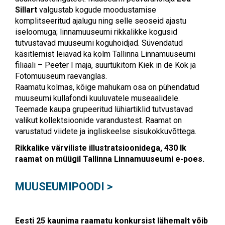
Sillart
valgustab kogude moodustamise
komplitseeritud ajalugu ning selle seoseid ajastu
iseloomuga; linnamuuseumi rikkalikke kogusid
tutvustavad muuseumi koguhoidjad. Süvendatud
käsitlemist leiavad ka kolm Tallinna Linnamuuseumi
filiaali – Peeter I maja, suurtükitorn Kiek in de Kök ja
Fotomuuseum raevanglas.
Raamatu kolmas, kõige mahukam osa on pühendatud
muuseumi kullafondi kuuluvatele museaalidele.
Teemade kaupa grupeeritud lühiartiklid tutvustavad
valikut kollektsioonide varandustest. Raamat on
varustatud viidete ja ingliskeelse sisukokkuvõttega.
Rikkalike värviliste illustratsioonidega, 430 lk
raamat on müügil Tallinna Linnamuuseumi e-poes.
MUUSEUMIPOODI >
Eesti 25 kaunima raamatu konkursist lähemalt võib