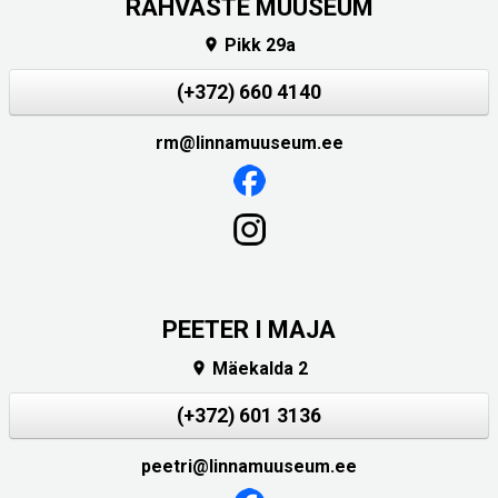
RAHVASTE MUUSEUM
Pikk 29a

(+372) 660 4140
rm@linnamuuseum.ee
PEETER I MAJA
Mäekalda 2

(+372) 601 3136
peetri@linnamuuseum.ee