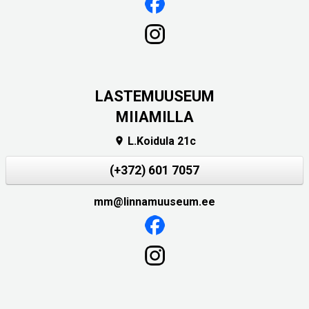
LASTEMUUSEUM
MIIAMILLA
L.Koidula 21c

(+372) 601 7057
mm@linnamuuseum.ee