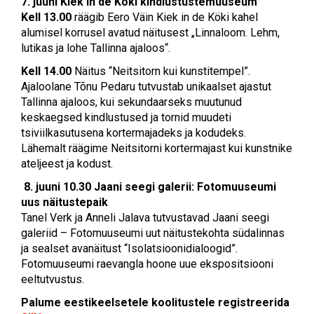
7. juuni
Kiek in de Köki kindlustustemuuseum
Kell 13.00
räägib Eero Väin Kiek in de Köki kahel
alumisel korrusel avatud näitusest „Linnaloom. Lehm,
lutikas ja lohe Tallinna ajaloos“.
Kell 14.00
Näitus “Neitsitorn kui kunstitempel”.
Ajaloolane Tõnu Pedaru tutvustab unikaalset ajastut
Tallinna ajaloos, kui sekundaarseks muutunud
keskaegsed kindlustused ja tornid muudeti
tsiviilkasutusena kortermajadeks ja kodudeks.
Lähemalt räägime Neitsitorni kortermajast kui kunstnike
ateljeest ja kodust.
8. juuni 10.30
Jaani seegi galerii: Fotomuuseumi
uus näitustepaik
Tanel Verk ja Anneli Jalava tutvustavad Jaani seegi
galeriid – Fotomuuseumi uut näitustekohta südalinnas
ja sealset avanäitust “Isolatsioonidialoogid”.
Fotomuuseumi raevangla hoone uue ekspositsiooni
eeltutvustus.
Palume eestikeelsetele koolitustele registreerida