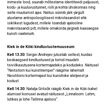
inimeste lood, suunab mõtestama identiteedi paljusust,
kodu- ja kuuluvustunnet, rolli ja kohta ühiskonnas ning
selle muutumist ajas. Näitus sünnib järk-järgult:
alustame antropoloogilisest mikrotasandist ehk
isiklikest lugudest, millele lisandub ajalooline
makrotasandi pilt, millele omakorda järgneb kaasaegse
kunsti vaatenurk.
Kiek in de Köki kindlustustemuuseum:
Kell 13.30:
Sergei Andrejev jutustab sellest, kuidas
keskaegsed kindlustused ja tornid muudeti
tsiviilkasutusena kortermajadeks ja kodudeks. Näitusel
“Neitsitorn kui kunstitempel” räägime lähemalt
Neistitorni kortermajast kui kunstnike ateljeest ja
kodust.
Kell 14.30:
Natalja Gritsõk räägib Kiek in de Köki kahel
alumisel korrusel avatud näitusest „Linnaloom. Lehm,
lutikas ja lohe Tallinna ajaloos“.