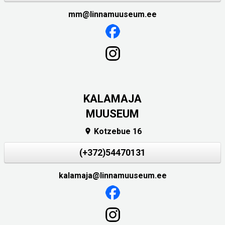
mm@linnamuuseum.ee
KALAMAJA
MUUSEUM
Kotzebue 16

(+372)54470131
kalamaja@linnamuuseum.ee