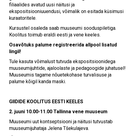
filiaalides avatud uusi näitusi ja
ekspositsiooniuuendusi, võimalik on esitada küsimusi
kuraatoritele.
Kursustel osaleda saab muuseumi sooduspiletiga.
Koolitus toimub eraldi eesti ja vene keeles.
Osavõtuks palume registreerida allpool lisatud
lingil!
Tule kasuta võimalust tutvuda ekspositsioonidega
muuseumijuhtide, ajaloolaste ja pedagoogide juhatusel!
Muuseumis tagame nõuetekohase turvalisuse ja
palume kõigil kanda maski.
GIIDIDE KOOLITUS EESTI KEELES
2. juuni 10.00-11.00 Tallinna vene muuseum
Muuseumi uut kontseptsiooni ja näitusi tutvustab
muuseumijuhataja Jelena Tšekulajeva.