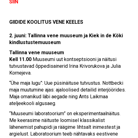
SIIN
GIIDIDE KOOLITUS VENE KEELES
2. juuni:
Tallinna vene muuseum ja K
iek in de Köki
kindlustustemuuseum
Tallinna vene muuseum
Kell 11.00
Muuseumi uut kontseptsiooni ja näitusi
tutvustavad õppedisainerid Irina Krivorukova ja Julia
Kornejeva.
“Ühe maja lugu”: Uue püsinäituse tutvustus. Nottbecki
maja muutumine ajas: ajaloolised detailid interjöörides.
Maja omanikud läbi aegade ning Ants Laikmaa
ateljeekooli algusaeg.
“Muuseumi laboratoorium” on eksperimentaalnäitus.
Me keerasime näituste loomisel klassikalist
lähenemist pahupidi ja räägime lihtsalt inimestest ja
argielust. Laboratoorium teeb nähtavaks eestivene