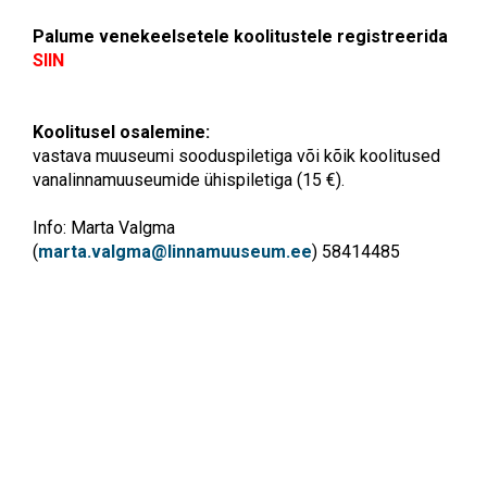
Palume venekeelsetele koolitustele registreerida
SIIN
Koolitusel osalemine:
vastava muuseumi sooduspiletiga või kõik koolitused
vanalinnamuuseumide ühispiletiga (15 €).
Info: Marta Valgma
(
marta.valgma@linnamuuseum.ee
) 58414485