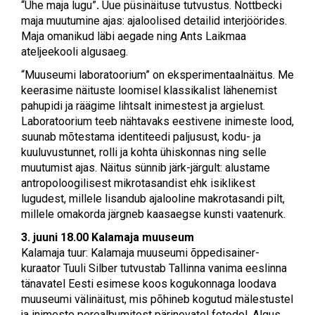
“Ühe maja lugu”
.
Uue püsinäituse tutvustus. Nottbecki
maja muutumine ajas: ajaloolised detailid interjöörides.
Maja omanikud läbi aegade ning Ants Laikmaa
ateljeekooli algusaeg.
“Muuseumi laboratoorium” on eksperimentaalnäitus. Me
keerasime näituste loomisel klassikalist lähenemist
pahupidi ja räägime lihtsalt inimestest ja argielust.
Laboratoorium teeb nähtavaks eestivene inimeste lood,
suunab mõtestama identiteedi paljusust, kodu- ja
kuuluvustunnet, rolli ja kohta ühiskonnas ning selle
muutumist ajas. Näitus sünnib järk-järgult: alustame
antropoloogilisest mikrotasandist ehk isiklikest
lugudest, millele lisandub ajalooline makrotasandi pilt,
millele omakorda järgneb kaasaegse kunsti vaatenurk.
3. juuni 18.00
Kalamaja muuseum
Kalamaja tuur: Kalamaja muuseumi õppedisainer-
kuraator Tuuli Silber tutvustab Tallinna vanima eeslinna
tänavatel Eesti esimese koos kogukonnaga loodava
muuseumi välinäitust, mis põhineb kogutud mälestustel
ja inimeste perealbumitest pärinevatel fotodel. Algus