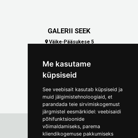
GALERII SEEK
Väike-Pääsukese 5

(+372) 5309 7535
foto@linnamuuseum.ee
Me kasutame
küpsiseid
See veebisait kasutab küpsiseid ja
muid jälgimistehnoloogiaid, et
parandada teie sirvimiskogemust
järgmistel eesmärkidel:
veebisaidi
põhifunktsioonide
võimaldamiseks
,
parema
kliendikogemuse pakkumiseks
Tallinna Linnamuuseum