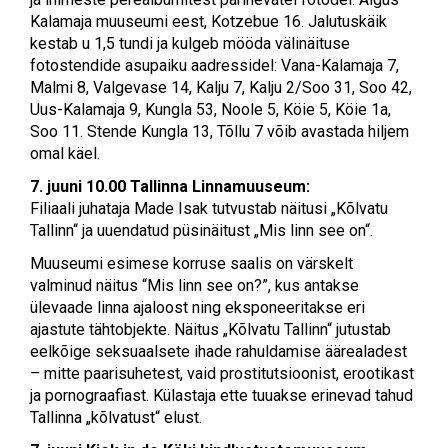
Kalamaja muuseumi eest, Kotzebue 16. Jalutuskäik
kestab u 1,5 tundi ja kulgeb mööda välinäituse
fotostendide asupaiku aadressidel: Vana-Kalamaja 7,
Malmi 8, Valgevase 14, Kalju 7, Kalju 2/Soo 31, Soo 42,
Uus-Kalamaja 9, Kungla 53, Noole 5, Köie 5, Köie 1a,
Soo 11. Stende Kungla 13, Tõllu 7 võib avastada hiljem
omal käel.
7. juuni 10.00
Tallinna Linnamuuseum:
Filiaali juhataja Made Isak tutvustab näitusi „Kõlvatu
Tallinn“ ja uuendatud püsinäitust „Mis linn see on“.
Muuseumi esimese korruse saalis on värskelt
valminud näitus “Mis linn see on?”, kus antakse
ülevaade linna ajaloost ning eksponeeritakse eri
ajastute tähtobjekte. Näitus „Kõlvatu Tallinn“ jutustab
eelkõige seksuaalsete ihade rahuldamise äärealadest
– mitte paarisuhetest, vaid prostitutsioonist, erootikast
ja pornograafiast. Külastaja ette tuuakse erinevad tahud
Tallinna „kõlvatust“ elust.