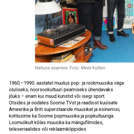
Näituse avamine. Foto: Meeli Küttim
1960.–1990. aastatel muutus pop- ja rockmuusika väga
oluliseks, noorsookultuuri peamiseks ühendavaks
jõuks – enam kui muud kunstid või isegi sport.
Otsides ja oodates Soome TVst ja raadiost kuulsate
Ameerika ja Briti superstaaride muusikat ja esinemisi,
kohtusime ka Soome popmuusika ja popkultuuriga.
Loomulikult kõlas muusika ka mängufilmides,
teleseriaalides või reklaamiklippides.