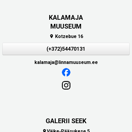
KALAMAJA
MUUSEUM
Kotzebue 16

(+372)54470131
kalamaja@linnamuuseum.ee
GALERII SEEK
Väike-Pääsukese 5
