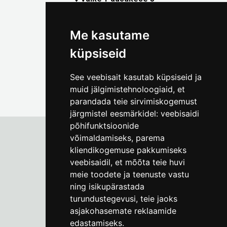
(+372) 5309 7535
foto@linnamuuseum.ee
Me kasutame
küpsiseid
See veebisait kasutab küpsiseid ja
muid jälgimistehnoloogiaid, et
parandada teie sirvimiskogemust
järgmistel eesmärkidel:
veebisaidi
põhifunktsioonide
võimaldamiseks
,
parema
kliendikogemuse pakkumiseks
Tallinna Linnamuuseum
veebisaidil
,
et mõõta teie huvi
Vene 17
meie toodete ja teenuste vastu
ning isikupärastada
E-R kell 9-17
(+372) 610 4178
turundustegevusi
,
teie jaoks
asjakohasemate reklaamide
info@linnamuuseum.ee
edastamiseks
.