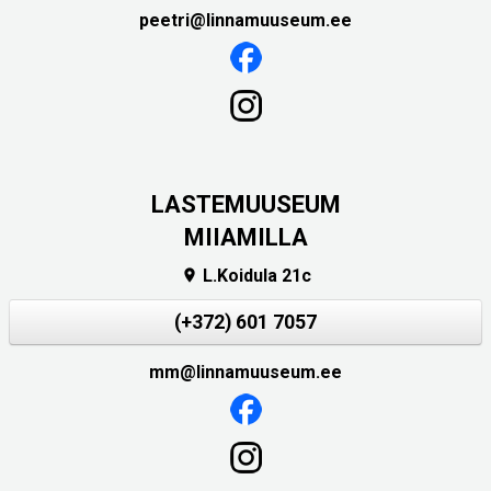
peetri@linnamuuseum.ee
LASTEMUUSEUM
MIIAMILLA
L.Koidula 21c

(+372) 601 7057
mm@linnamuuseum.ee