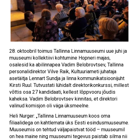
28. oktoobril toimus Tallinna Linnamuuseumi uue juhi ja
muuseumi kollektiivi kohtumine Hopneri majas,
osalesid ka abilinnapea Vadim Belobrovtsev, Tallinna
personalidirektor Vilve Raik, Kultuuriameti juhataja
asetäitja Lennart Sundja ja linna kommunikatsioonijuht
Kirsti Ruul. Tutvustati lühidalt direktorikonkurssi, millest
võttis osa 27 kandidaati, kellest lõppvooru jõudis
kaheksa. Vadim Belobrovtsev kinnitas, et direktori
valinud komisjon oli väga üksmeelne.
Heli Nurger: „Tallinna Linnamuuseum koos oma
filiaalidega on kahtlemata üks Eesti esindusmuuseume.
Muuseumis on tehtud väljapaistvat tööd – muuseumil
on hea maine ning muuseumi tegevus paistab silma nii