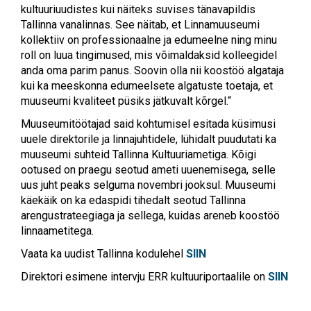
kultuuriuudistes kui näiteks suvises tänavapildis
Tallinna vanalinnas. See näitab, et Linnamuuseumi
kollektiiv on professionaalne ja edumeelne ning minu
roll on luua tingimused, mis võimaldaksid kolleegidel
anda oma parim panus. Soovin olla nii koostöö algataja
kui ka meeskonna edumeelsete algatuste toetaja, et
muuseumi kvaliteet püsiks jätkuvalt kõrgel.“
Muuseumitöötajad said kohtumisel esitada küsimusi
uuele direktorile ja linnajuhtidele, lühidalt puudutati ka
muuseumi suhteid Tallinna Kultuuriametiga. Kõigi
ootused on praegu seotud ameti uuenemisega, selle
uus juht peaks selguma novembri jooksul. Muuseumi
käekäik on ka edaspidi tihedalt seotud Tallinna
arengustrateegiaga ja sellega, kuidas areneb koostöö
linnaametitega.
Vaata ka uudist Tallinna kodulehel
SIIN
Direktori esimene intervju ERR kultuuriportaalile on
SIIN