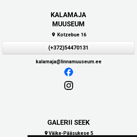
KALAMAJA
MUUSEUM
Kotzebue 16

(+372)54470131
kalamaja@linnamuuseum.ee
GALERII SEEK
Väike-Pääsukese 5
