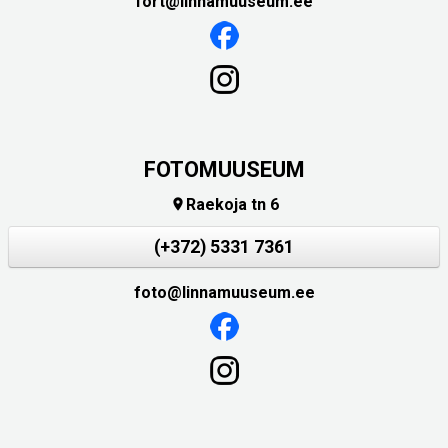
fort@linnamuuseum.ee
FOTOMUUSEUM
Raekoja tn 6

(+372) 5331 7361
foto@linnamuuseum.ee