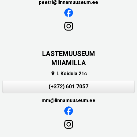
peetri@linnamuuseum.ee
LASTEMUUSEUM
MIIAMILLA
L.Koidula 21c

(+372) 601 7057
mm@linnamuuseum.ee