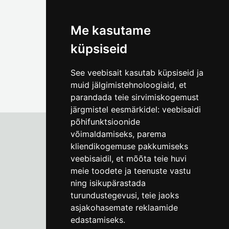
(+372) 5309 7535
foto@linnamuuseum.ee
Me kasutame
küpsiseid
See veebisait kasutab küpsiseid ja
muid jälgimistehnoloogiaid, et
parandada teie sirvimiskogemust
järgmistel eesmärkidel:
veebisaidi
põhifunktsioonide
võimaldamiseks
,
parema
kliendikogemuse pakkumiseks
Tallinna Linnamuuseum
veebisaidil
,
et mõõta teie huvi
Vene 17
meie toodete ja teenuste vastu
ning isikupärastada
E-R kell 9-17
(+372) 610 4178
turundustegevusi
,
teie jaoks
asjakohasemate reklaamide
info@linnamuuseum.ee
edastamiseks
.
Küpsisepoliitika