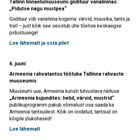
Tallinn linnaelumuuseumi giidituur vanalininas:
„Pidutse nagu mustpea“
Giidituur viib vanalinna kogema: värvid, muusika, tants ja
trall – just kõik see seostub ühe tõelise keskaegse
pidustusega!
Loe lähemalt ja osta pilet
6. juuni
Armeenia rahvatantsu töötuba Tallinna rahvaste
muuseumis
Muuseumi uue, Armeenia kunsti tutvustava näituse
„Armeenia kujundites: helid, värvid, mustrid“
publikuprogramm pakub võimalust osa saada ka
Armeenia tantsudest. Kõik on oodatud, tantsud on
kõigile jõukohased!
Loe lähemalt