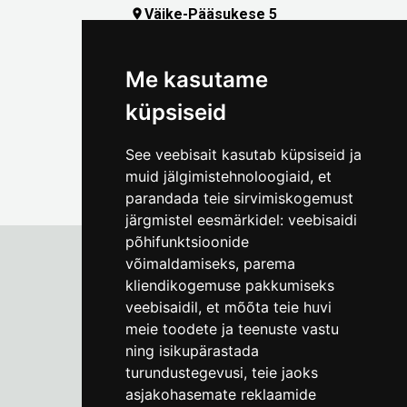
Väike-Pääsukese 5

(+372) 5309 7535
foto@linnamuuseum.ee
Me kasutame
küpsiseid
See veebisait kasutab küpsiseid ja
muid jälgimistehnoloogiaid, et
parandada teie sirvimiskogemust
järgmistel eesmärkidel:
veebisaidi
põhifunktsioonide
võimaldamiseks
,
parema
kliendikogemuse pakkumiseks
Tallinna Linnamuuseum
veebisaidil
,
et mõõta teie huvi
Vene 17
meie toodete ja teenuste vastu
ning isikupärastada
E-R kell 9-17
(+372) 610 4178
turundustegevusi
,
teie jaoks
asjakohasemate reklaamide
info@linnamuuseum.ee