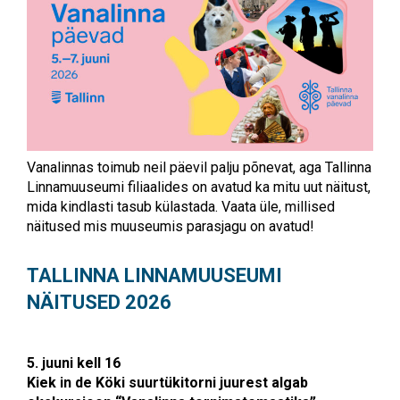
Vanalinnas toimub neil päevil palju põnevat, aga Tallinna
Linnamuuseumi filiaalides on avatud ka mitu uut näitust,
mida kindlasti tasub külastada. Vaata üle, millised
näitused mis muuseumis parasjagu on avatud!
TALLINNA LINNAMUUSEUMI
NÄITUSED 2026
5. juuni kell 16
Kiek in de Köki suurtükitorni juurest algab