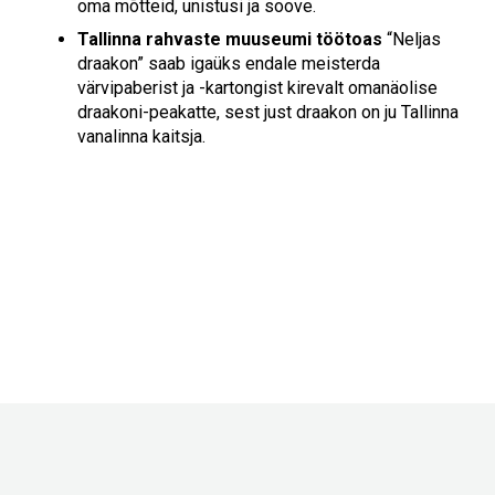
oma mõtteid, unistusi ja soove.
Tallinna rahvaste muuseumi töötoas
“Neljas
draakon” saab igaüks endale meisterda
värvipaberist ja -kartongist kirevalt omanäolise
draakoni-peakatte, sest just draakon on ju Tallinna
vanalinna kaitsja.