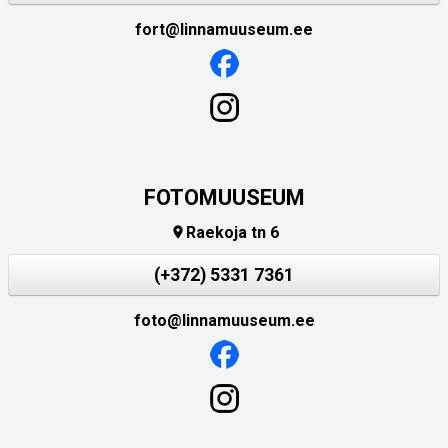
fort@linnamuuseum.ee
FOTOMUUSEUM
Raekoja tn 6

(+372) 5331 7361
foto@linnamuuseum.ee