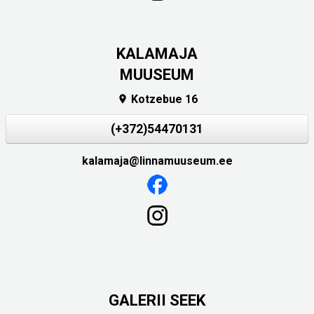
KALAMAJA
MUUSEUM
Kotzebue 16

(+372)54470131
kalamaja@linnamuuseum.ee
GALERII SEEK