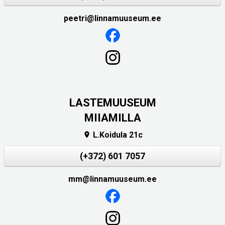
peetri@linnamuuseum.ee
LASTEMUUSEUM
MIIAMILLA
L.Koidula 21c

(+372) 601 7057
mm@linnamuuseum.ee