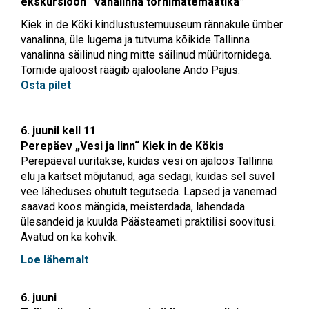
ekskursioon “Vanalinna tornimatemaatika”
Kiek in de Köki kindlustustemuuseum rännakule ümber
vanalinna, üle lugema ja tutvuma kõikide Tallinna
vanalinna säilinud ning mitte säilinud müüritornidega.
Tornide ajaloost räägib ajaloolane Ando Pajus.
Osta pilet
6. juunil kell 11
Perepäev „Vesi ja linn“ Kiek in de Kökis
Perepäeval uuritakse, kuidas vesi on ajaloos Tallinna
elu ja kaitset mõjutanud, aga sedagi, kuidas sel suvel
vee läheduses ohutult tegutseda. Lapsed ja vanemad
saavad koos mängida, meisterdada, lahendada
ülesandeid ja kuulda Päästeameti praktilisi soovitusi.
Avatud on ka kohvik.
Loe lähemalt
6. juuni