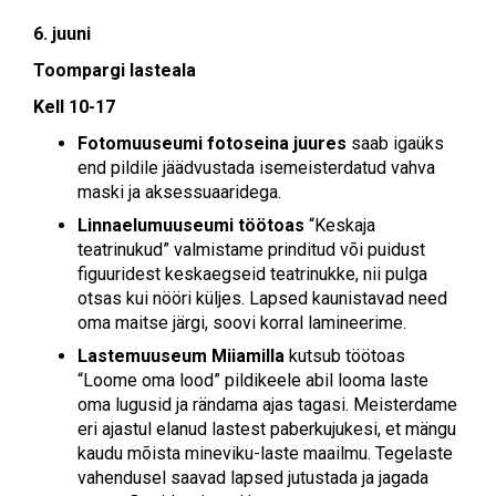
6. juuni
Toompargi lasteala
Kell 10-17
Fotomuuseumi fotoseina juures
saab igaüks
end pildile jäädvustada isemeisterdatud vahva
maski ja aksessuaaridega.
Linnaelumuuseumi töötoas
“Keskaja
teatrinukud” valmistame prinditud või puidust
figuuridest keskaegseid teatrinukke, nii pulga
otsas kui nööri küljes. Lapsed kaunistavad need
oma maitse järgi, soovi korral lamineerime.
Lastemuuseum Miiamilla
kutsub töötoas
“Loome oma lood” pildikeele abil looma laste
oma lugusid ja rändama ajas tagasi. Meisterdame
eri ajastul elanud lastest paberkujukesi, et mängu
kaudu mõista mineviku-laste maailmu. Tegelaste
vahendusel saavad lapsed jutustada ja jagada