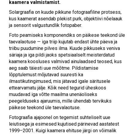
kaamera valmistamist.
Solargraafia on kuude pikkune fotograafiline protsess,
kus kaamerat asendab plekist purk, objektiivi nõelaauk
ja sensorit valgustundlik fotopaber.
Foto peamiseks komponendiks on päikese teekond üle
taevalaotuse — iga triip kujutab endast ühte päeva ja
triibu puudumine pilves ilma. Kuude pikkuseks veniva
säriaja ja iga pildi jaoks spetsiaalselt meisterdatud
kaamera koosluses valmivad ainulaadsed teosed, kus
aeg saab täiesti uue mõõtme. Pildistamise
lõpptulemust mõjutavad suuresti ka
ilmastikutingimused, mis jätavad igale säritusele
ettearvamatu jälje. Kõik need tegurid üheskoos
muudavad iga võtte maailma unenäoliseks
peegelduseks ajaruumis, mille ühendab tervikuks
päikese teekond üle taevalaotuse.
Fotograafia ajajoonel on tegemist suhteliselt uue
leiutisega ja esimesed kujutised pärinevad aastatest
1999–2001. Kuigi kaamera ehituse järgi on võimalik