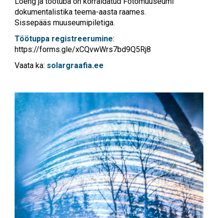
Loeng ja töötuba on korraldatud Fotomuuseumi
dokumentalistika teema-aasta raames.
Sissepääs muuseumipiletiga.
Töötuppa registreerumine
:
https://forms.gle/xCQvwWrs7bd9Q5Rj8
Vaata ka:
solargraafia.ee