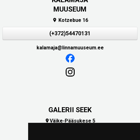
MUUSEUM
Kotzebue 16

(+372)54470131
kalamaja@linnamuuseum.ee
GALERII SEEK
Väike-Pääsukese 5

(+372) 5309 7535
foto@linnamuuseum.ee