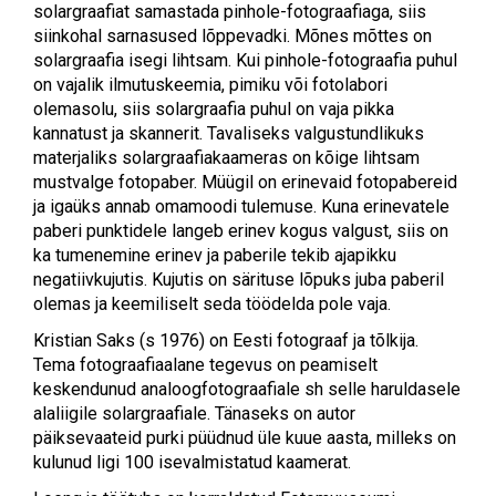
solargraafiat samastada pinhole-fotograafiaga, siis
siinkohal sarnasused lõppevadki. Mõnes mõttes on
solargraafia isegi lihtsam. Kui pinhole-fotograafia puhul
on vajalik ilmutuskeemia, pimiku või fotolabori
olemasolu, siis solargraafia puhul on vaja pikka
kannatust ja skannerit. Tavaliseks valgustundlikuks
materjaliks solargraafiakaameras on kõige lihtsam
mustvalge fotopaber. Müügil on erinevaid fotopabereid
ja igaüks annab omamoodi tulemuse. Kuna erinevatele
paberi punktidele langeb erinev kogus valgust, siis on
ka tumenemine erinev ja paberile tekib ajapikku
negatiivkujutis. Kujutis on särituse lõpuks juba paberil
olemas ja keemiliselt seda töödelda pole vaja.
Kristian Saks (s 1976) on Eesti fotograaf ja tõlkija.
Tema fotograafiaalane tegevus on peamiselt
keskendunud analoogfotograafiale sh selle haruldasele
alaliigile solargraafiale. Tänaseks on autor
päiksevaateid purki püüdnud üle kuue aasta, milleks on
kulunud ligi 100 isevalmistatud kaamerat.