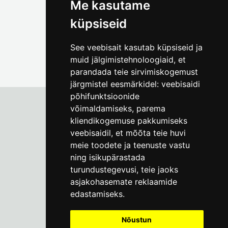
Me kasutame
küpsiseid
See veebisait kasutab küpsiseid ja
muid jälgimistehnoloogiaid, et
parandada teie sirvimiskogemust
järgmistel eesmärkidel:
veebisaidi
põhifunktsioonide
võimaldamiseks
,
parema
kliendikogemuse pakkumiseks
Tallinna Linnamuuseum
veebisaidil
,
et mõõta teie huvi
Vene 17
meie toodete ja teenuste vastu
ning isikupärastada
E-R kell 9-17
(+372) 610 4178
turundustegevusi
,
teie jaoks
asjakohasemate reklaamide
info@linnamuuseum.ee
edastamiseks
.
Küpsisepoliitika
Nõustun