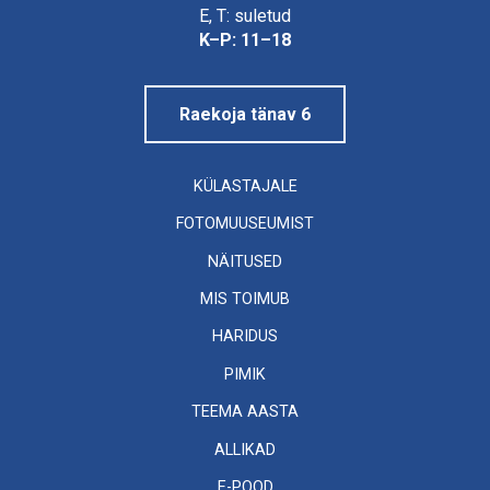
Linnamuuseum
E, T: suletud
K–P: 11–18
Raekoja tänav 6
KÜLASTAJALE
FOTOMUUSEUMIST
NÄITUSED
MIS TOIMUB
HARIDUS
PIMIK
TEEMA AASTA
ALLIKAD
E-POOD