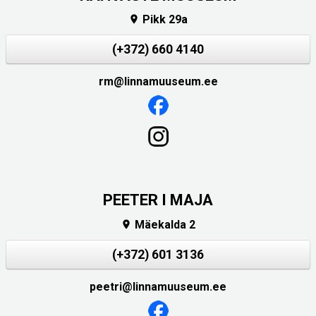
Pikk 29a

(+372) 660 4140
rm@linnamuuseum.ee
PEETER I MAJA
Mäekalda 2

(+372) 601 3136
peetri@linnamuuseum.ee