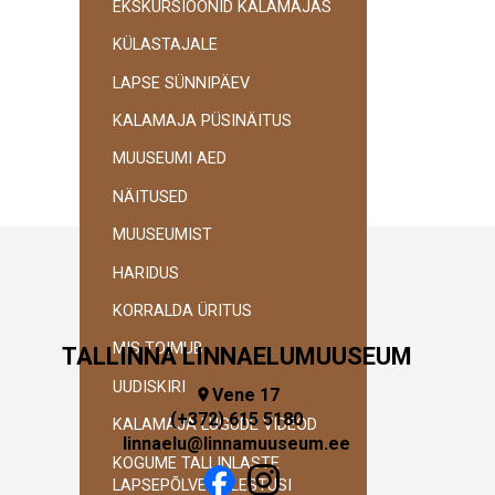
EKSKURSIOONID KALAMAJAS
navigatsioon
KÜLASTAJALE
LAPSE SÜNNIPÄEV
KALAMAJA PÜSINÄITUS
MUUSEUMI AED
NÄITUSED
MUUSEUMIST
HARIDUS
KORRALDA ÜRITUS
MIS TOIMUB
TALLINNA LINNAELUMUUSEUM
UUDISKIRI
Vene 17

(+372) 615 5180
KALAMAJA LUGUDE VIDEOD
linnaelu@linnamuuseum.ee
KOGUME TALLINLASTE
LAPSEPÕLVEMÄLESTUSI