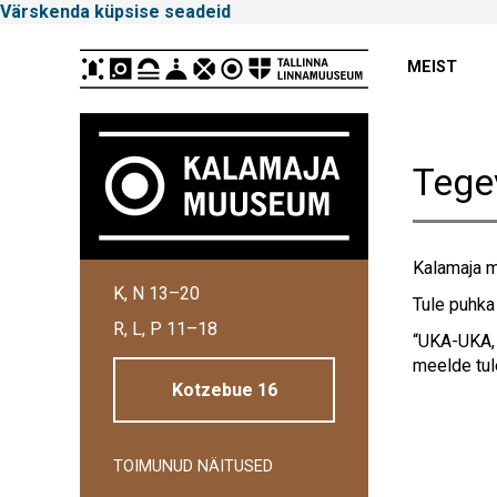
Värskenda küpsise seadeid
Peamenüü
MEIST
Tege
Kalamaja m
Tallinna
K, N 13–20
Linnamuuseum
Tule puhka
R, L, P 11–18
“UKA-UKA, 
meelde tul
Kotzebue 16
TOIMUNUD NÄITUSED
Külgpaani