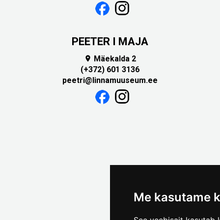
PEETER I MAJA
Mäekalda 2

(+372) 601 3136
peetri@linnamuuseum.ee
Me kasutame k