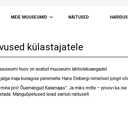
MEIE MUUSEUMID
NÄITUSED
HARIDUS
vused külastajatele
uuseumi hoov on avatud muuseumi lahtiolekuaegadel.
 jalga maja kunagise peremehe Hans Einbergi nimelisel pingil võ
mina prii! Õuemängud Kalamajas”. Ja miks mitte – proovi ka is
etada. Mänguõpetused leiad samuti näituselt.