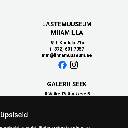
LASTEMUUSEUM
MIIAMILLA
L.Koidula 21c

(+372) 601 7057
mm@linnamuuseum.ee
GALERII SEEK
Väike-Pääsukese 5

(+372) 5309 7535
foto@linnamuuseum.ee
üpsiseid