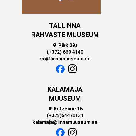
TALLINNA
RAHVASTE MUUSEUM
Pikk 29a

(+372) 660 4140
rm@linnamuuseum.ee
KALAMAJA
MUUSEUM
Kotzebue 16

(+372)54470131
kalamaja@linnamuuseum.ee