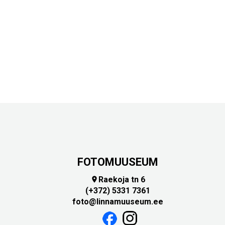
Touch
device
users
can
use
touch
and
swipe
gestures.
FOTOMUUSEUM
Raekoja tn 6

(+372) 5331 7361
foto@linnamuuseum.ee