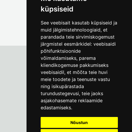
küpsiseid
See veebisait kasutab küpsiseid ja
muid jälgimistehnoloogiaid, et
parandada teie sirvimiskogemust
järgmistel eesmärkidel:
veebisaidi
põhifunktsioonide
võimaldamiseks
,
parema
kliendikogemuse pakkumiseks
Tallinna Linnamuuseum
veebisaidil
,
et mõõta teie huvi
Vene 17
meie toodete ja teenuste vastu
ning isikupärastada
E-R kell 9-17
(+372) 610 4178
turundustegevusi
,
teie jaoks
asjakohasemate reklaamide
info@linnamuuseum.ee
edastamiseks
.
Küpsisepoliitika
Nõustun