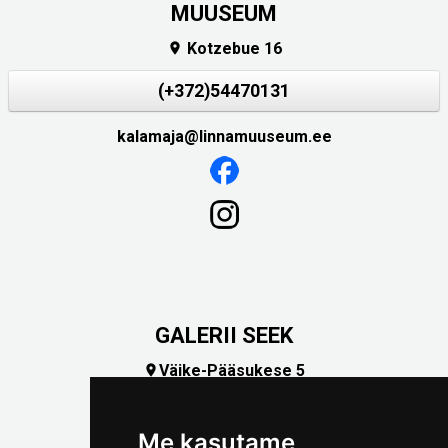
MUUSEUM
Kotzebue 16

(+372)54470131
kalamaja@linnamuuseum.ee
GALERII SEEK
Väike-Pääsukese 5

(+372) 5309 7535
foto@linnamuuseum.ee
Me kasutame