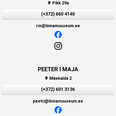
Pikk 29a

(+372) 660 4140
rm@linnamuuseum.ee
PEETER I MAJA
Mäekalda 2

(+372) 601 3136
peetri@linnamuuseum.ee