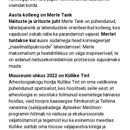
viiendat korda.
Aasta kolleeg on Merle Tank
Näituste ja ürituste juht
Merle Tank on pühendunud,
tähelepanelik ja lahendustele orienteeritud kolleeg, kes
vajadusel oskab näha ka parandamist vajavat.
Merlet
tuntakse kui s
uure südamega head kiirreageerijat
„maailmalõpukriiside“ lahendamisel. Merle
maksimalism ja heatahtlikkus on väga inspireerivad, ta
on aidanud näitusekorraldamise protsesse sujuvamaks
muuta.
Muuseumi uhkus 2022 on Küllike Tint
Arheoloogiakogu hoidja Küllike Tint on oma valdkonna
pühendunud spetsialist, kes hoolitseb selle eest, et
arheoloogia ei seostuks tolmunud esemetega hämaras
hoidlas, vaid hoopis kaasaegse filmikunsti ja Tallinna
vanalinna (sala)paikadega. Apteeker Melchiori
programm hõlmab nii näituse ja ekskursioonide
väljatöötamist ja tegemist kui ka esinemisi meedias.
Küllike suhtub oma töösse väljapaistva kirega ja