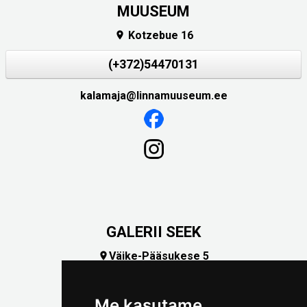
MUUSEUM
Kotzebue 16

(+372)54470131
kalamaja@linnamuuseum.ee
GALERII SEEK
Väike-Pääsukese 5

(+372) 5309 7535
foto@linnamuuseum.ee
Me kasutame