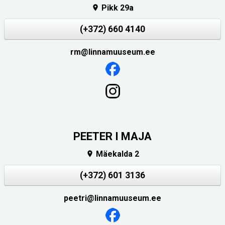
Pikk 29a

(+372) 660 4140
rm@linnamuuseum.ee
PEETER I MAJA
Mäekalda 2

(+372) 601 3136
peetri@linnamuuseum.ee