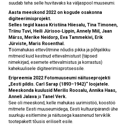
suudab teha selle huvitavaks ka väljaspool muuseumi.
Aasta meeskond 2022 on kogude osakonna
digiteerimisprojekt.
Selles tegid kaasa
Kristiina Hiiesalu, Tina Timonen,
Triinu Tuvi, Heili Jürisoo-Lippin, Annely Miil, Jaan
Märss, Merike Neidorp, Eva Tammekivi, Erik
Jürviste, Maris Rosenthal.
T
öömahukas ettevõtmine nõudis pikka ja põhjalikku
mitmeid kuid kestnud ettevalmistust (täpsed
nimekirjad, esemete ettevalmistus ja korrastus)
kahekuulisele digiteerimisprotsessile.
Eripreemia
2022 Fotomuuseumi näituseprojekti
„Eesti pildis. Carl Sarap (1893–1942)“ loojatele.
Meeskonda
kuulusid Merilis Roosalu, Annika Haas,
Anneli Jalava
ja
Tanel Verk.
See oli meeskond, kelle mahukas uurimistöö, koostöö
mitmete Eesti muuseumidega, Eesti kultuuripärandi ühe
suurkuju esitlemine ja näitusega kaasnenud terviklik
tootepakett tõusis eriliselt esile.