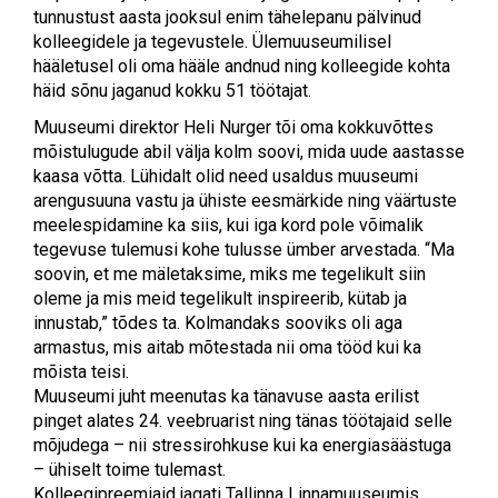
tunnustust aasta jooksul enim tähelepanu pälvinud
kolleegidele ja tegevustele. Ülemuuseumilisel
hääletusel oli oma hääle andnud ning kolleegide kohta
häid sõnu jaganud kokku 51 töötajat.
Muuseumi direktor Heli Nurger tõi oma kokkuvõttes
mõistulugude abil välja kolm soovi, mida uude aastasse
kaasa võtta. Lühidalt olid need usaldus muuseumi
arengusuuna vastu ja ühiste eesmärkide ning väärtuste
meelespidamine ka siis, kui iga kord pole võimalik
tegevuse tulemusi kohe tulusse ümber arvestada. “Ma
soovin, et me mäletaksime, miks me tegelikult siin
oleme ja mis meid tegelikult inspireerib, kütab ja
innustab,” tõdes ta. Kolmandaks sooviks oli aga
armastus, mis aitab mõtestada nii oma tööd kui ka
mõista teisi.
Muuseumi juht meenutas ka tänavuse aasta erilist
pinget alates 24. veebruarist ning tänas töötajaid selle
mõjudega – nii stressirohkuse kui ka energiasäästuga
– ühiselt toime tulemast.
Kolleegipreemiaid jagati Tallinna Linnamuuseumis