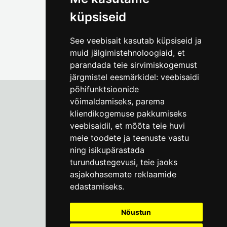
küpsiseid
See veebisait kasutab küpsiseid ja
muid jälgimistehnoloogiaid, et
parandada teie sirvimiskogemust
järgmistel eesmärkidel:
veebisaidi
põhifunktsioonide
võimaldamiseks
,
parema
kliendikogemuse pakkumiseks
Tallinna Linnamuuseum
veebisaidil
,
et mõõta teie huvi
Vene 17
meie toodete ja teenuste vastu
ning isikupärastada
E-R kell 9-17
(+372) 610 4178
turundustegevusi
,
teie jaoks
asjakohasemate reklaamide
info@linnamuuseum.ee
edastamiseks
.
Küpsisepoliitika
Nõustun