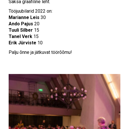
Saksa graafiline leht.
Tööjuubilarid 2022 on:
Marianne Leis
30
Ando Pajus
20
Tuuli Silber
15
Tanel Verk
15
Erik Jürviste
10
Palju õnne ja jätkuvat töörõõmu!