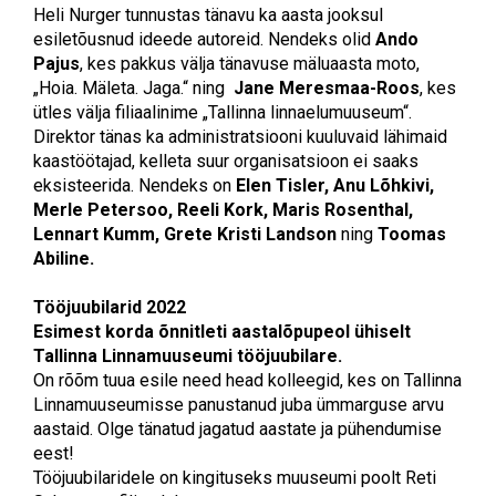
Heli Nurger tunnustas tänavu ka aasta jooksul
esiletõusnud ideede autoreid. Nendeks olid
Ando
Pajus
, kes pakkus välja tänavuse mäluaasta moto,
„Hoia. Mäleta. Jaga.“ ning
Jane Meresmaa-Roos
, kes
ütles välja filiaalinime „Tallinna linnaelumuuseum“.
Direktor tänas ka administratsiooni kuuluvaid lähimaid
kaastöötajad, kelleta suur organisatsioon ei saaks
eksisteerida. Nendeks on
Elen Tisler, Anu Lõhkivi,
Merle Petersoo, Reeli Kork, Maris Rosenthal,
Lennart Kumm, Grete Kristi Landson
ning
Toomas
Abiline.
Tööjuubilarid 2022
Esimest korda õnnitleti aastalõpupeol ühiselt
Tallinna Linnamuuseumi tööjuubilare.
On rõõm tuua esile need head kolleegid, kes on Tallinna
Linnamuuseumisse panustanud juba ümmarguse arvu
aastaid. Olge tänatud jagatud aastate ja pühendumise
eest!
Tööjuubilaridele on kingituseks muuseumi poolt Reti