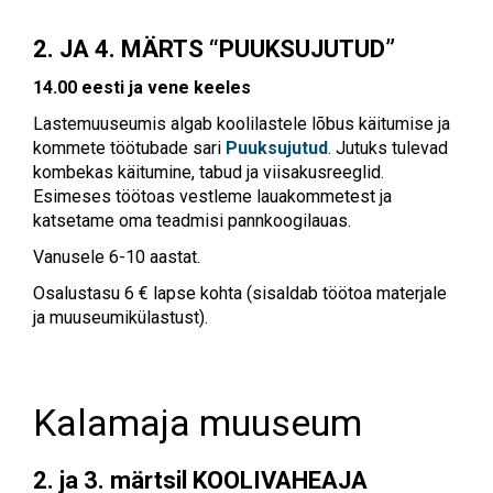
2. JA 4. MÄRTS “PUUKSUJUTUD”
14.00 eesti ja vene keeles
Lastemuuseumis algab koolilastele lõbus käitumise ja
kommete töötubade sari
Puuksujutud
. Jutuks tulevad
kombekas käitumine, tabud ja viisakusreeglid.
Esimeses töötoas vestleme lauakommetest ja
katsetame oma teadmisi pannkoogilauas.
Vanusele 6-10 aastat.
Osalustasu 6 € lapse kohta (sisaldab töötoa materjale
ja muuseumikülastust).
Kalamaja muuseum
2. ja 3. märtsil KOOLIVAHEAJA