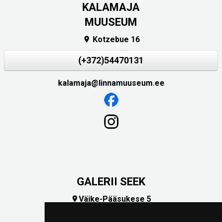
KALAMAJA
MUUSEUM
Kotzebue 16

(+372)54470131
kalamaja@linnamuuseum.ee
GALERII SEEK
Väike-Pääsukese 5

(+372) 5309 7535
foto@linnamuuseum.ee