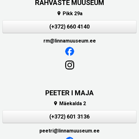
RAHVASTE MUUSEUM
Pikk 29a

(+372) 660 4140
rm@linnamuuseum.ee
PEETER I MAJA
Mäekalda 2

(+372) 601 3136
peetri@linnamuuseum.ee