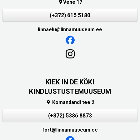
Vene 17

(+372) 615 5180
linnaelu@linnamuuseum.ee
KIEK IN DE KÖKI
KINDLUSTUSTEMUUSEUM
Komandandi tee 2

(+372) 5386 8873
fort@linnamuuseum.ee