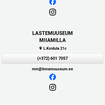
LASTEMUUSEUM
MIIAMILLA
L.Koidula 21c

(+372) 601 7057
mm@linnamuuseum.ee