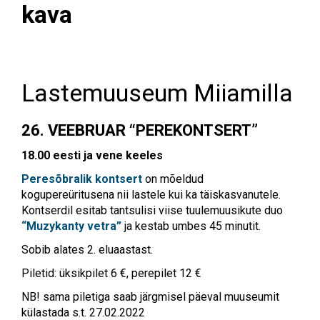
kava
Lastemuuseum Miiamilla
26. VEEBRUAR “PEREKONTSERT”
18.00 eesti ja vene keeles
Peresõbralik kontsert
on mõeldud
kogupereüritusena nii lastele kui ka täiskasvanutele.
Kontserdil esitab tantsulisi viise tuulemuusikute duo
“Muzykanty vetra”
ja kestab umbes 45 minutit.
Sobib alates 2. eluaastast.
Piletid: üksikpilet 6 €, perepilet 12 €
NB! sama piletiga saab järgmisel päeval muuseumit
külastada s.t. 27.02.2022