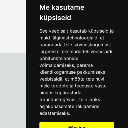
Me kasutame
küpsiseid
See veebisait kasutab küpsiseid ja
muid jälgimistehnoloogiaid, et
parandada teie sirvimiskogemust
järgmistel eesmärkidel:
veebisaidi
põhifunktsioonide
võimaldamiseks
,
parema
kliendikogemuse pakkumiseks
Tallinna Linnamuuseum
veebisaidil
,
et mõõta teie huvi
Vene 17
meie toodete ja teenuste vastu
ning isikupärastada
E-R kell 9-17
(+372) 610 4178
turundustegevusi
,
teie jaoks
asjakohasemate reklaamide
info@linnamuuseum.ee
edastamiseks
.
Küpsisepoliitika
Nõustun