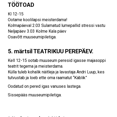
TÖÖTOAD
Kl 12-15
Ootame koolilapsi meisterdama!
Kolmapäeval 2.03 Sulamatud lumepallid stressi vastu
Neljapäev 3.03 Kolme Kala päev
Osavõtt muuseumipiletiga.
5. märtsil TEATRIKUU PEREPÄEV.
Kell 12-15 ootab muuseum peresid igasse majasoppi
teatrit tegema ja meisterdama.
Külla tuleb kohalik näitleja ja lavastaja Andri Luup, kes
tutvustab ja loeb ette oma raamatut “Käblik”
Oodatud on pered igas vanuses lastega.
Sissepääs muuseumipiletiga.