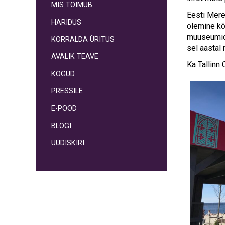
MIS TOIMUB
Eesti Mere
HARIDUS
olemine kõ
muuseumide
KORRALDA ÜRITUS
sel aastal
AVALIK TEAVE
Ka Tallinn 
KOGUD
PRESSILE
E-POOD
BLOGI
UUDISKIRI