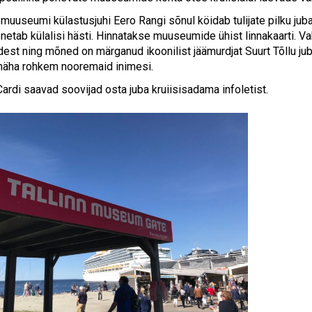
muuseumi külastusjuhi Eero Rangi sõnul köidab tulijate pilku jub
netab külalisi hästi. Hinnatakse muuseumide ühist linnakaarti. Va
st ning mõned on märganud ikoonilist jäämurdjat Suurt Tõllu juba
 näha rohkem nooremaid inimesi.
Cardi saavad soovijad osta juba kruiisisadama infoletist.