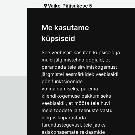
Väike-Pääsukese 5

(+372) 5309 7535
foto@linnamuuseum.ee
Me kasutame
küpsiseid
See veebisait kasutab küpsiseid ja
muid jälgimistehnoloogiaid, et
parandada teie sirvimiskogemust
järgmistel eesmärkidel:
veebisaidi
põhifunktsioonide
võimaldamiseks
,
parema
kliendikogemuse pakkumiseks
Tallinna Linnamuuseum
veebisaidil
,
et mõõta teie huvi
Vene 17
meie toodete ja teenuste vastu
ning isikupärastada
E-R kell 9-17
(+372) 610 4178
turundustegevusi
,
teie jaoks
asjakohasemate reklaamide