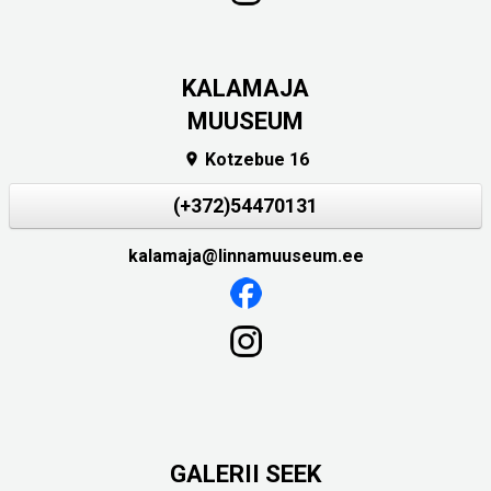
KALAMAJA
MUUSEUM
Kotzebue 16

(+372)54470131
kalamaja@linnamuuseum.ee
GALERII SEEK