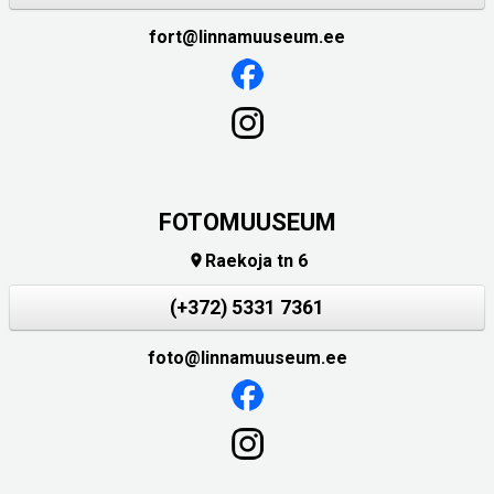
fort@linnamuuseum.ee
FOTOMUUSEUM
Raekoja tn 6

(+372) 5331 7361
foto@linnamuuseum.ee