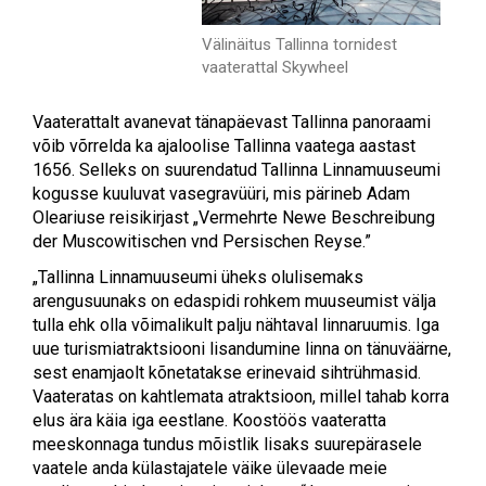
Välinäitus Tallinna tornidest
vaaterattal Skywheel
Vaaterattalt avanevat tänapäevast Tallinna panoraami
võib võrrelda ka ajaloolise Tallinna vaatega aastast
1656. Selleks on suurendatud Tallinna Linnamuuseumi
kogusse kuuluvat vasegravüüri, mis pärineb Adam
Oleariuse reisikirjast „Vermehrte Newe Beschreibung
der Muscowitischen vnd Persischen Reyse.”
„Tallinna Linnamuuseumi üheks olulisemaks
arengusuunaks on edaspidi rohkem muuseumist välja
tulla ehk olla võimalikult palju nähtaval linnaruumis. Iga
uue turismiatraktsiooni lisandumine linna on tänuväärne,
sest enamjaolt kõnetatakse erinevaid sihtrühmasid.
Vaateratas on kahtlemata atraktsioon, millel tahab korra
elus ära käia iga eestlane. Koostöös vaateratta
meeskonnaga tundus mõistlik lisaks suurepärasele
vaatele anda külastajatele väike ülevaade meie