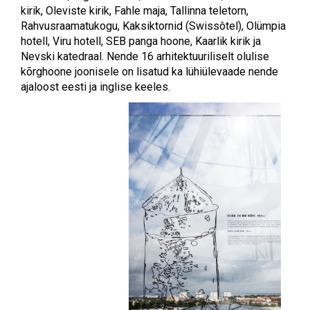
kirik, Oleviste kirik, Fahle maja, Tallinna teletorn,
Rahvusraamatukogu, Kaksiktornid (Swissôtel), Olümpia
hotell, Viru hotell, SEB panga hoone, Kaarlik kirik ja
Nevski katedraal. Nende 16 arhitektuuriliselt olulise
kõrghoone joonisele on lisatud ka lühiülevaade nende
ajaloost eesti ja inglise keeles.