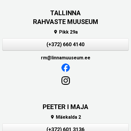
TALLINNA
RAHVASTE MUUSEUM
Pikk 29a

(+372) 660 4140
rm@linnamuuseum.ee
PEETER I MAJA
Mäekalda 2

(+372) 601 3136