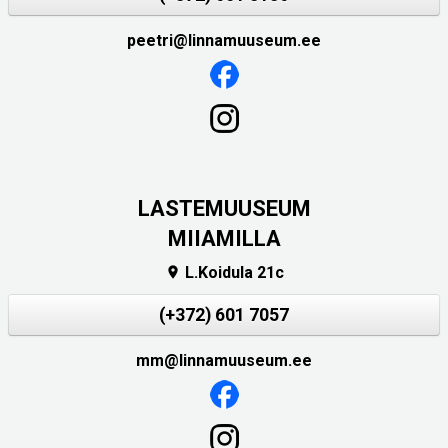
peetri@linnamuuseum.ee
LASTEMUUSEUM
MIIAMILLA
L.Koidula 21c

(+372) 601 7057
mm@linnamuuseum.ee