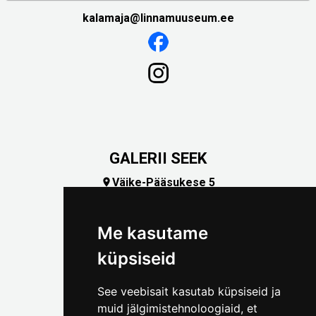
kalamaja@linnamuuseum.ee
GALERII SEEK
Väike-Pääsukese 5

(+372) 5309 7535
foto@linnamuuseum.ee
Me kasutame
küpsiseid
See veebisait kasutab küpsiseid ja
muid jälgimistehnoloogiaid, et