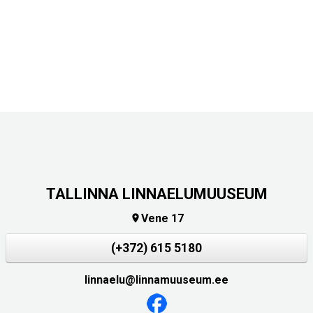
TALLINNA LINNAELUMUUSEUM
Vene 17

(+372) 615 5180
linnaelu@linnamuuseum.ee