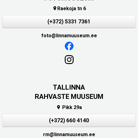
Raekoja tn 6

(+372) 5331 7361
foto@linnamuuseum.ee
TALLINNA
RAHVASTE MUUSEUM
Pikk 29a

(+372) 660 4140
rm@linnamuuseum.ee