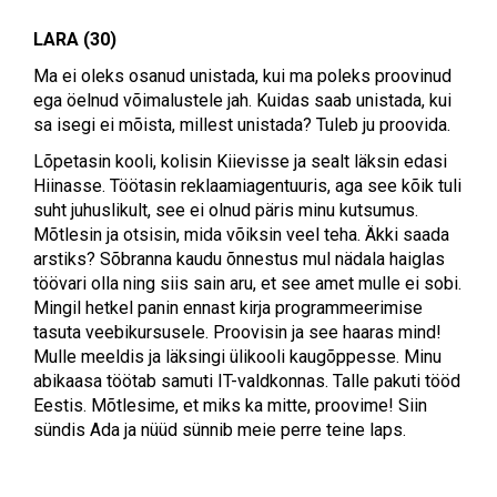
LARA (30)
Ma ei oleks osanud unistada, kui ma poleks proovinud
ega öelnud võimalustele jah. Kuidas saab unistada, kui
sa isegi ei mõista, millest unistada? Tuleb ju proovida.
Lõpetasin kooli, kolisin Kiievisse ja sealt läksin edasi
Hiinasse. Töötasin reklaamiagentuuris, aga see kõik tuli
suht juhuslikult, see ei olnud päris minu kutsumus.
Mõtlesin ja otsisin, mida võiksin veel teha. Äkki saada
arstiks? Sõbranna kaudu õnnestus mul nädala haiglas
töövari olla ning siis sain aru, et see amet mulle ei sobi.
Mingil hetkel panin ennast kirja programmeerimise
tasuta veebikursusele. Proovisin ja see haaras mind!
Mulle meeldis ja läksingi ülikooli kaugõppesse. Minu
abikaasa töötab samuti IT-valdkonnas. Talle pakuti tööd
Eestis. Mõtlesime, et miks ka mitte, proovime! Siin
sündis Ada ja nüüd sünnib meie perre teine laps.