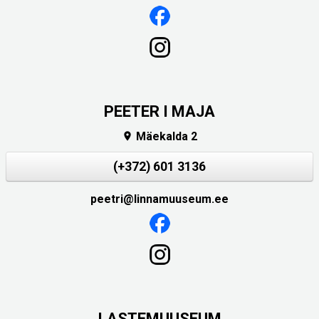
PEETER I MAJA
Mäekalda 2

(+372) 601 3136
peetri@linnamuuseum.ee
LASTEMUUSEUM