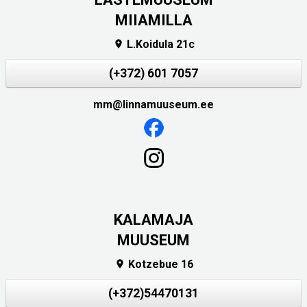
MIIAMILLA
L.Koidula 21c

(+372) 601 7057
mm@linnamuuseum.ee
KALAMAJA
MUUSEUM
Kotzebue 16

(+372)54470131