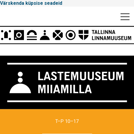
Värskenda küpsise seadeid
Mobiili
Men
Peamenüü
Tallinna
Linnamuuseum
T–P 10–17