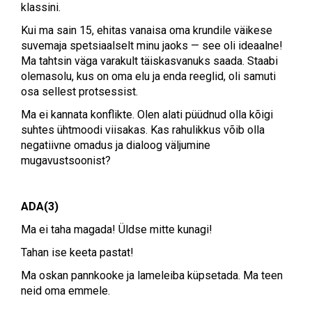
klassini.
Kui ma sain 15, ehitas vanaisa oma krundile väikese
suvemaja spetsiaalselt minu jaoks — see oli ideaalne!
Ma tahtsin väga varakult täiskasvanuks saada. Staabi
olemasolu, kus on oma elu ja enda reeglid, oli samuti
osa sellest protsessist.
Ma ei kannata konflikte. Olen alati püüdnud olla kõigi
suhtes ühtmoodi viisakas. Kas rahulikkus võib olla
negatiivne omadus ja dialoog väljumine
mugavustsoonist?
ADA(3)
Ma ei taha magada! Üldse mitte kunagi!
Tahan ise keeta pastat!
Ma oskan pannkooke ja lameleiba küpsetada. Ma teen
neid oma emmele.