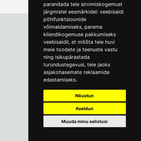
parandada teie sirvimiskogemust
järgmistel eesmärkidel:
veebisaidi
põhifunktsioonide
võimaldamiseks
,
parema
kliendikogemuse pakkumiseks
Tallinna Linnamuuseum
veebisaidil
,
et mõõta teie huvi
Vene 17
meie toodete ja teenuste vastu
ning isikupärastada
E-R kell 9-17
(+372) 610 4178
turundustegevusi
,
teie jaoks
asjakohasemate reklaamide
info@linnamuuseum.ee
edastamiseks
.
Küpsisepoliitika
Nõustun
Keeldun
Muuda minu eelistusi