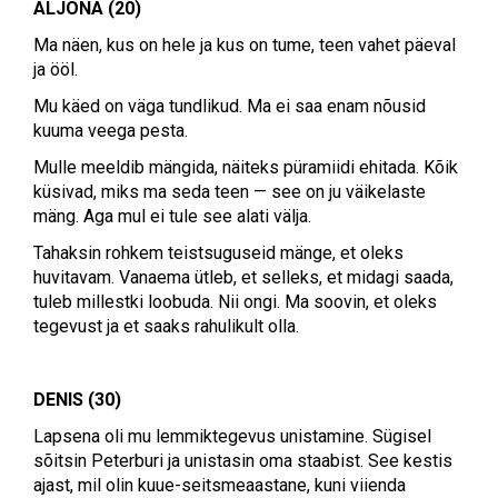
ALJONA (20)
Ma näen, kus on hele ja kus on tume, teen vahet päeval
ja ööl.
Mu käed on väga tundlikud. Ma ei saa enam nõusid
kuuma veega pesta.
Mulle meeldib mängida, näiteks püramiidi ehitada. Kõik
küsivad, miks ma seda teen — see on ju väikelaste
mäng. Aga mul ei tule see alati välja.
Tahaksin rohkem teistsuguseid mänge, et oleks
huvitavam. Vanaema ütleb, et selleks, et midagi saada,
tuleb millestki loobuda. Nii ongi.
Ma soovin, et oleks
tegevust ja et saaks rahulikult olla.
DENIS (30)
Lapsena oli mu lemmiktegevus unistamine. Sügisel
sõitsin Peterburi ja unistasin oma staabist. See kestis
ajast, mil olin kuue-seitsmeaastane, kuni viienda