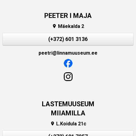
PEETER I MAJA
Mäekalda 2

(+372) 601 3136
peetri@linnamuuseum.ee
LASTEMUUSEUM
MIIAMILLA
L.Koidula 21c
