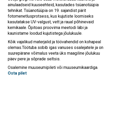
ainulaadseid kuuseehteid, kasutades tsüanotüüpia
tehnikat. Tsüanotüüpia on 19. sajandist pärit
fotomenetlusprotsess, kus kujutiste loomiseks
kasutatakse UV-valgust, vett ja raual põhinevaid
kemikaale. Õpitoas proovima meetodi läbi ja
kaunistame loodud kujutistega jõulukuule.
Kõik vajalikud materjalid ja töövahendid on kohapeal
olemas.Töötuba sobib igas vanuses osalejatele ja on
suurepärane võimalus veeta üks maagiline jõulukuu
päev pere ja sõprade seltsis.
Osalemine muuseumipileti või muuseumikaardiga.
Osta pilet