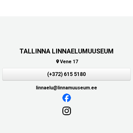
TALLINNA LINNAELUMUUSEUM
Vene 17

(+372) 615 5180
linnaelu@linnamuuseum.ee