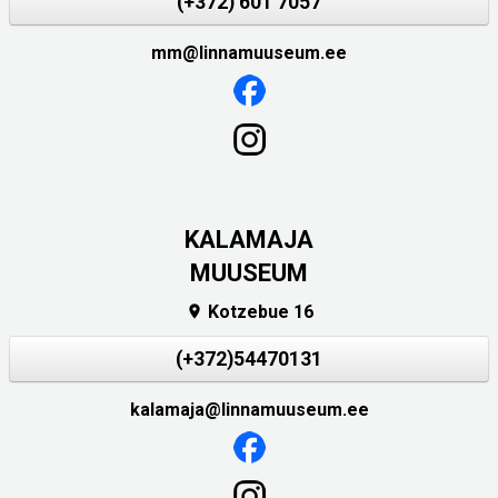
(+372) 601 7057
mm@linnamuuseum.ee
KALAMAJA
MUUSEUM
Kotzebue 16

(+372)54470131
kalamaja@linnamuuseum.ee