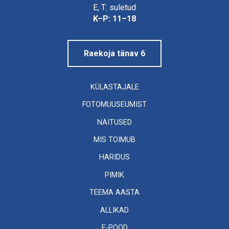
Linnamuuseum
E, T: suletud
K–P: 11–18
Raekoja tänav 6
KÜLASTAJALE
FOTOMUUSEUMIST
NÄITUSED
MIS TOIMUB
HARIDUS
PIMIK
TEEMA AASTA
ALLIKAD
E-POOD