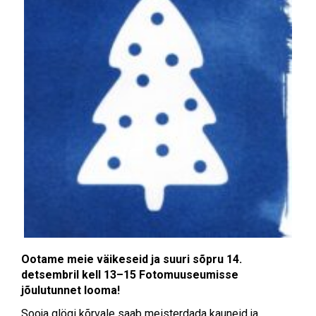
Ootame meie väikeseid ja suuri sõpru 14.
detsembril kell 13–15 Fotomuuseumisse
jõulutunnet looma!
Sooja glögi kõrvale saab meisterdada kauneid ja