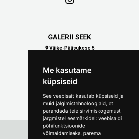
GALERII SEEK
Väike-Pääsukese 5

(+372) 5309 7535
foto@linnamuuseum.ee
Me kasutame
küpsiseid
See veebisait kasutab küpsiseid ja
muid jälgimistehnoloogiaid, et
parandada teie sirvimiskogemust
järgmistel eesmärkidel:
veebisaidi
põhifunktsioonide
võimaldamiseks
,
parema