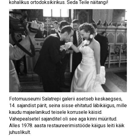
kohalikus ortodoksikirikus. Seda Teile näitangi!
Fotomuuseumi Salatrepi galerii asetseb keskaegses,
14. sajandist pärit, seina sisse ehitatud läbikäigus, mille
kaudu majaelanikud teisele korrusele käisid.
Vahepealsetel sajanditel oli see aga kinni müüritud.
Alles 1978. aasta restaureerimistööde käigus leiti käik
juhuslikult.