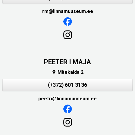
rm@linnamuuseum.ee
PEETER I MAJA
Mäekalda 2

(+372) 601 3136
peetri@linnamuuseum.ee