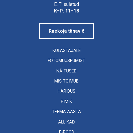
Linnamuuseum
E, T: suletud
K–P: 11–18
Raekoja tänav 6
KÜLASTAJALE
FOTOMUUSEUMIST
NÄITUSED
MIS TOIMUB
HARIDUS
PIMIK
TEEMA AASTA
ALLIKAD
E-POOD