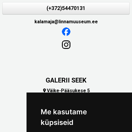
(+372)54470131
kalamaja@linnamuuseum.ee
GALERII SEEK
Väike-Pääsukese 5

(+372) 5309 7535
foto@linnamuuseum.ee
Me kasutame
küpsiseid