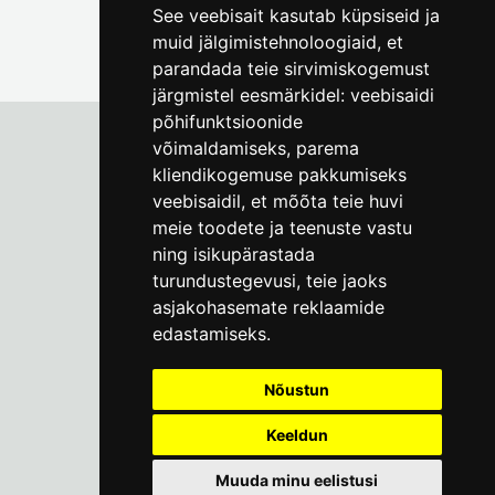
See veebisait kasutab küpsiseid ja
muid jälgimistehnoloogiaid, et
parandada teie sirvimiskogemust
järgmistel eesmärkidel:
veebisaidi
põhifunktsioonide
võimaldamiseks
,
parema
kliendikogemuse pakkumiseks
Tallinna Linnamuuseum
veebisaidil
,
et mõõta teie huvi
Vene 17
meie toodete ja teenuste vastu
ning isikupärastada
E-R kell 9-17
(+372) 610 4178
turundustegevusi
,
teie jaoks
asjakohasemate reklaamide
info@linnamuuseum.ee
edastamiseks
.
Küpsisepoliitika
Nõustun
Keeldun
Muuda minu eelistusi