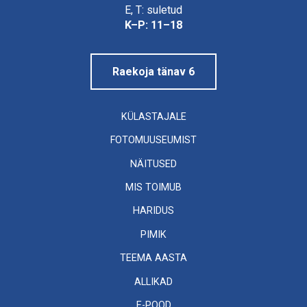
Linnamuuseum
E, T: suletud
K–P: 11–18
Raekoja tänav 6
KÜLASTAJALE
FOTOMUUSEUMIST
NÄITUSED
MIS TOIMUB
HARIDUS
PIMIK
TEEMA AASTA
ALLIKAD
E-POOD