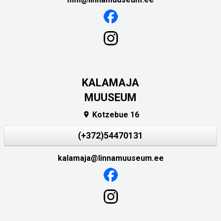
KALAMAJA
MUUSEUM
Kotzebue 16

(+372)54470131
kalamaja@linnamuuseum.ee