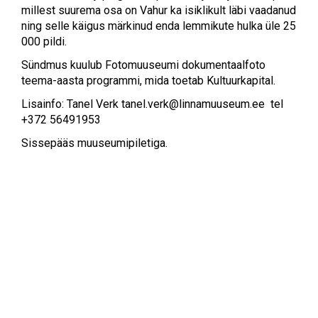
millest suurema osa on Vahur ka isiklikult läbi vaadanud
ning selle käigus märkinud enda lemmikute hulka üle 25
000 pildi.
Sündmus kuulub Fotomuuseumi dokumentaalfoto
teema-aasta programmi, mida toetab Kultuurkapital.
Lisainfo: Tanel Verk
tanel.verk@linnamuuseum.ee
tel
+372 56491953
Sissepääs muuseumipiletiga.