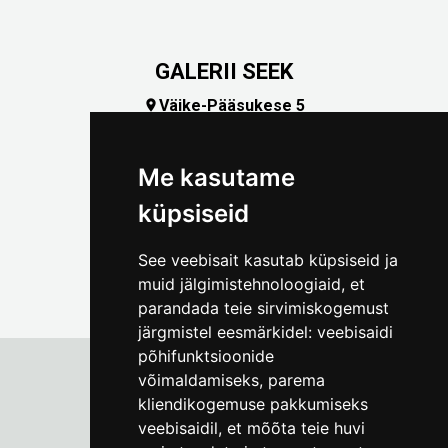
GALERII SEEK
Väike-Pääsukese 5

(+372) 5309 7535
foto@linnamuuseum.ee
Me kasutame
küpsiseid
See veebisait kasutab küpsiseid ja
muid jälgimistehnoloogiaid, et
parandada teie sirvimiskogemust
järgmistel eesmärkidel:
veebisaidi
põhifunktsioonide
võimaldamiseks
,
parema
kliendikogemuse pakkumiseks
Tallinna Linnamuuseum
veebisaidil
,
et mõõta teie huvi
Vene 17