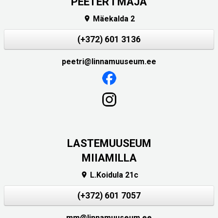
PEETER I MAJA
Mäekalda 2

(+372) 601 3136
peetri@linnamuuseum.ee
LASTEMUUSEUM
MIIAMILLA
L.Koidula 21c

(+372) 601 7057
mm@linnamuuseum.ee