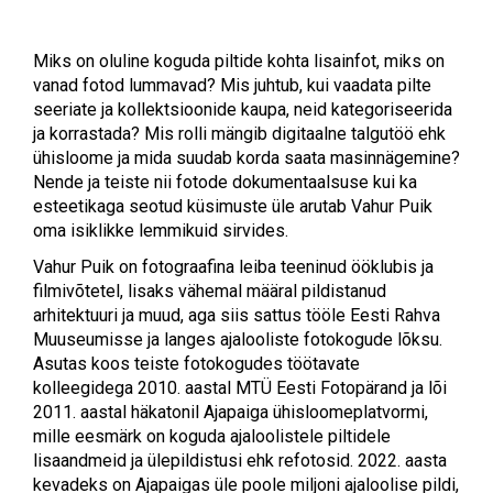
Miks on oluline koguda piltide kohta lisainfot, miks on
vanad fotod lummavad? Mis juhtub, kui vaadata pilte
seeriate ja kollektsioonide kaupa, neid kategoriseerida
ja korrastada? Mis rolli mängib digitaalne talgutöö ehk
ühisloome ja mida suudab korda saata masinnägemine?
Nende ja teiste nii fotode dokumentaalsuse kui ka
esteetikaga seotud küsimuste üle arutab Vahur Puik
oma isiklikke lemmikuid sirvides.
Vahur Puik on fotograafina leiba teeninud ööklubis ja
filmivõtetel, lisaks vähemal määral pildistanud
arhitektuuri ja muud, aga siis sattus tööle Eesti Rahva
Muuseumisse ja langes ajalooliste fotokogude lõksu.
Asutas koos teiste fotokogudes töötavate
kolleegidega 2010. aastal MTÜ Eesti Fotopärand ja lõi
2011. aastal häkatonil Ajapaiga ühisloomeplatvormi,
mille eesmärk on koguda ajaloolistele piltidele
lisaandmeid ja ülepildistusi ehk refotosid. 2022. aasta
kevadeks on Ajapaigas üle poole miljoni ajaloolise pildi,