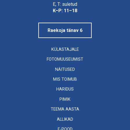
Linnamuuseum
E, T: suletud
K–P: 11–18
Raekoja tänav 6
KÜLASTAJALE
FOTOMUUSEUMIST
NÄITUSED
MIS TOIMUB
HARIDUS
PIMIK
TEEMA AASTA
ALLIKAD
E-POOD