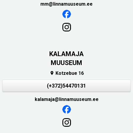
mm@linnamuuseum.ee
KALAMAJA
MUUSEUM
Kotzebue 16

(+372)54470131
kalamaja@linnamuuseum.ee