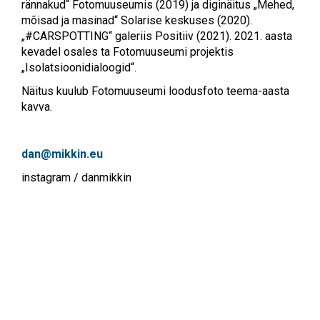
rännakud“ Fotomuuseumis (2019) ja diginäitus „Mehed,
mõisad ja masinad“ Solarise keskuses (2020).
„#CARSPOTTING“ galeriis Positiiv (2021). 2021. aasta
kevadel osales ta Fotomuuseumi projektis
„Isolatsioonidialoogid“.
Näitus kuulub Fotomuuseumi loodusfoto teema-aasta
kavva.
dan@mikkin.eu
instagram / danmikkin