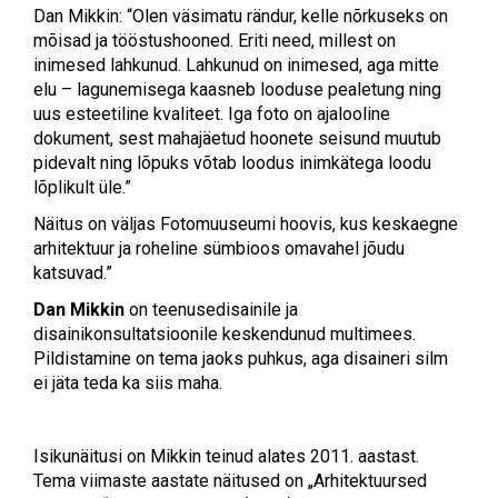
Dan Mikkin: “Olen väsimatu rändur, kelle nõrkuseks on
mõisad ja tööstushooned. Eriti need, millest on
inimesed lahkunud. Lahkunud on inimesed, aga mitte
elu – lagunemisega kaasneb looduse pealetung ning
uus esteetiline kvaliteet. Iga foto on ajalooline
dokument, sest mahajäetud hoonete seisund muutub
pidevalt ning lõpuks võtab loodus inimkätega loodu
lõplikult üle.”
Näitus on väljas Fotomuuseumi hoovis, kus keskaegne
arhitektuur ja roheline sümbioos omavahel jõudu
katsuvad.”
Dan Mikkin
on teenusedisainile ja
disainikonsultatsioonile keskendunud multimees.
Pildistamine on tema jaoks puhkus, aga disaineri silm
ei jäta teda ka siis maha.
Isikunäitusi on Mikkin teinud alates 2011. aastast.
Tema viimaste aastate näitused on „Arhitektuursed