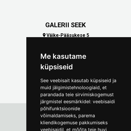
GALERII SEEK
Väike-Pääsukese 5

(+372) 5309 7535
foto@linnamuuseum.ee
Me kasutame
küpsiseid
See veebisait kasutab küpsiseid ja
muid jälgimistehnoloogiaid, et
parandada teie sirvimiskogemust
järgmistel eesmärkidel:
veebisaidi
põhifunktsioonide
võimaldamiseks
,
parema
kliendikogemuse pakkumiseks
Tallinna Linnamuuseum
veebisaidil
,
et mõõta teie huvi
Vene 17