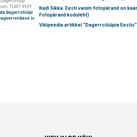
 Dagerrotüüp.
um, TLM F 4929
Kadi Sikka. Eesti vanim fotopärand on kaar
eda dagerrotüüpi
Fotopärand koduleht)
Daguerreobase´is
Vikipeedia artikkel “Dagerrotüüpia Eestis”