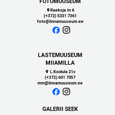
FOTOMUUSEUM
Raekoja tn 6

(+372) 5331 7361
foto@linnamuuseum.ee
LASTEMUUSEUM
MIIAMILLA
L.Koidula 21c

(+372) 601 7057
mm@linnamuuseum.ee
GALERII SEEK