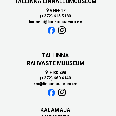
TALLINNA LINNAELUMUUSEUM
Vene 17

(+372) 615 5180
linnaelu@linnamuuseum.ee
TALLINNA
RAHVASTE MUUSEUM
Pikk 29a

(+372) 660 4140
rm@linnamuuseum.ee
KALAMAJA