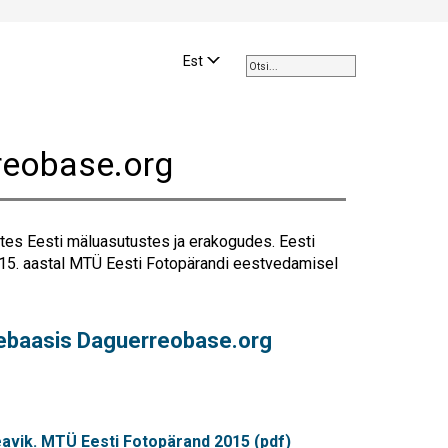
Use
the
Est
up
and
down
arrows
reobase.org
to
select
a
result.
ates Eesti mäluasutustes ja erakogudes. Eesti
Press
5. aastal MTÜ Eesti Fotopärandi eestvedamisel
enter
to
go
ebaasis Daguerreobase.org
to
the
selected
search
result.
eavik. MTÜ Eesti Fotopärand 2015 (pdf)