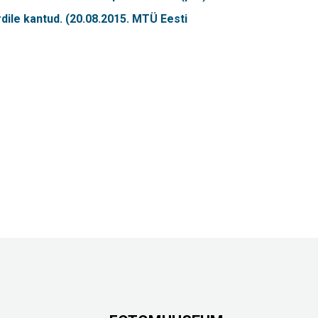
Touch
device
dile kantud. (
20.08.2015
. MTÜ Eesti
users
can
use
touch
and
swipe
gestures.