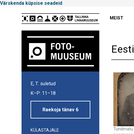
Värskenda küpsise seadeid
Peamenüü
MEIST
Eest
Tallinna
E, T: suletud
Linnamuuseum
K–P: 11–18
Raekoja tänav 6
Tundmatu 
KÜLASTAJALE