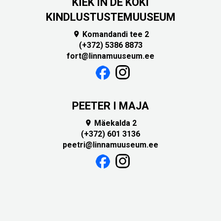
KIEK IN DE KÖKI
KINDLUSTUSTEMUUSEUM
Komandandi tee 2

(+372) 5386 8873
fort@linnamuuseum.ee
PEETER I MAJA
Mäekalda 2

(+372) 601 3136
peetri@linnamuuseum.ee