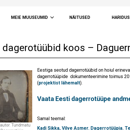
MEIE MUUSEUMID
NÄITUSED
HARIDUS
i dagerotüübid koos – Daguer
Eestiga seotud dagerrotüübid on hoiul erinev
dagerrotüüpide dokumenteerimine toimus 201
(
projektist lähemalt
).
Vaata Eesti dagerrotüüpe andm
Samal teemal:
autor. Tundmatu
Kadi Sikka, Vilve Asmer. Dagerrotüüpia. T