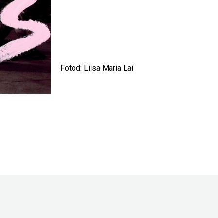
Touch
device
users
can
use
touch
and
Fotod: Liisa Maria Lai
swipe
gestures.