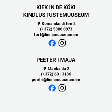
KIEK IN DE KÖKI
KINDLUSTUSTEMUUSEUM
Komandandi tee 2

(+372) 5386 8873
fort@linnamuuseum.ee
PEETER I MAJA
Mäekalda 2

(+372) 601 3136
peetri@linnamuuseum.ee