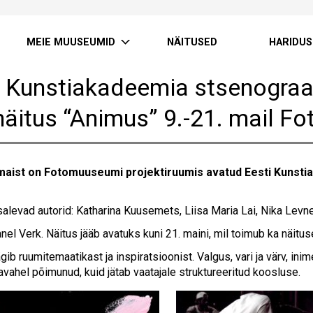
MEIE MUUSEUMID
NÄITUSED
HARIDUS
i Kunstiakadeemia stsenograa
näitus “Animus” 9.-21. mail 
 maist on Fotomuuseumi projektiruumis avatud Eesti Kunsti
alevad autorid: Katharina Kuusemets, Liisa Maria Lai, Nika Levner,
nel Verk. Näitus jääb avatuks kuni 21. maini, mil toimub ka näitus
ib ruumitemaatikast ja inspiratsioonist. Valgus, vari ja värv, in
vahel põimunud, kuid jätab vaatajale struktureeritud koosluse.