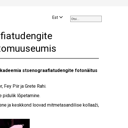
Use
the
Est
up
and
fiatudengite
down
arrows
Fotomuuseumis
to
select
a
result.
akadeemia stsenograafiatudengite fotonäitus
Press
enter
to
 Fey Piir ja Grete Rahi.
go
e pidulik lõpetamine.
to
the
imene ja keskkond loovad mitmetasandilise kollaaži,
selected
search
result.