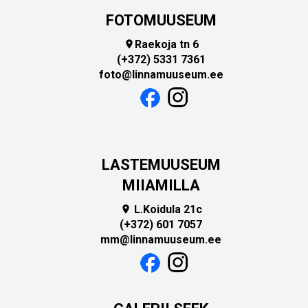
FOTOMUUSEUM
Raekoja tn 6

(+372) 5331 7361
foto@linnamuuseum.ee
LASTEMUUSEUM
MIIAMILLA
L.Koidula 21c

(+372) 601 7057
mm@linnamuuseum.ee