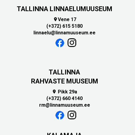
TALLINNA LINNAELUMUUSEUM
Vene 17

(+372) 615 5180
linnaelu@linnamuuseum.ee
TALLINNA
RAHVASTE MUUSEUM
Pikk 29a

(+372) 660 4140
rm@linnamuuseum.ee