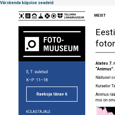
Värskenda küpsise seadeid
Peamenüü
MEIST
Eest
foto
Alates 7.
Tallinna
“Animus”.
E, T: suletud
Linnamuuseum
Näitusel os
K–P: 11–18
Kuraator Ta
Raekoja tänav 6
Animus rääg
mis on oma
KÜLASTAJALE