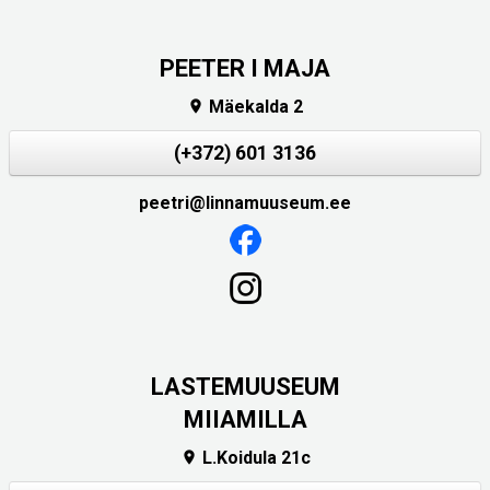
PEETER I MAJA
Mäekalda 2

(+372) 601 3136
peetri@linnamuuseum.ee
LASTEMUUSEUM
MIIAMILLA
L.Koidula 21c
