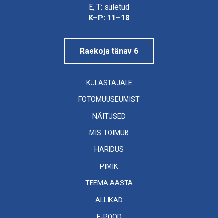
Linnamuuseum
E, T: suletud
K–P: 11–18
Raekoja tänav 6
KÜLASTAJALE
FOTOMUUSEUMIST
NÄITUSED
MIS TOIMUB
HARIDUS
PIMIK
TEEMA AASTA
ALLIKAD
E-POOD