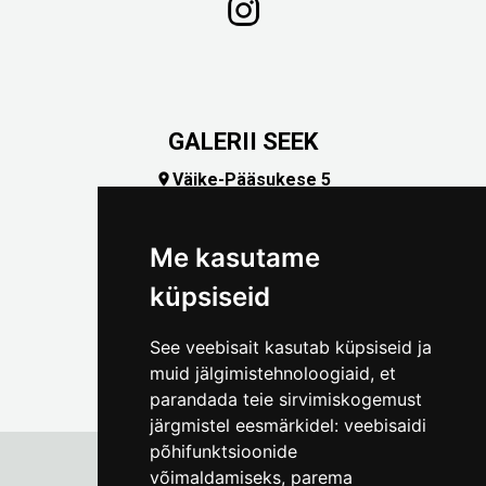
GALERII SEEK
Väike-Pääsukese 5

(+372) 5309 7535
foto@linnamuuseum.ee
Me kasutame
küpsiseid
See veebisait kasutab küpsiseid ja
muid jälgimistehnoloogiaid, et
parandada teie sirvimiskogemust
järgmistel eesmärkidel:
veebisaidi
põhifunktsioonide
võimaldamiseks
,
parema