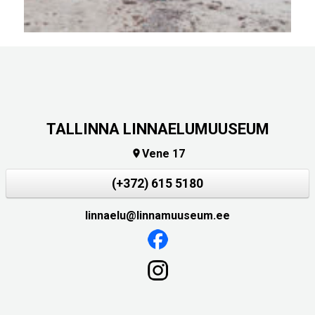
TALLINNA LINNAELUMUUSEUM
Vene 17

(+372) 615 5180
linnaelu@linnamuuseum.ee