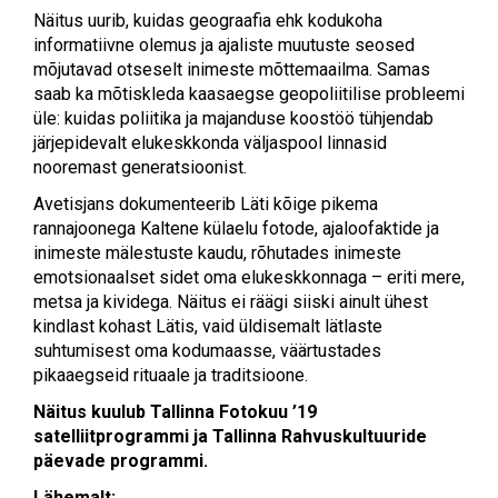
Näitus uurib, kuidas geograafia ehk kodukoha
informatiivne olemus ja ajaliste muutuste seosed
mõjutavad otseselt inimeste mõttemaailma. Samas
saab ka mõtiskleda kaasaegse geopoliitilise probleemi
üle: kuidas poliitika ja majanduse koostöö tühjendab
järjepidevalt elukeskkonda väljaspool linnasid
nooremast generatsioonist.
Avetisjans dokumenteerib Läti kõige pikema
rannajoonega Kaltene külaelu fotode, ajaloofaktide ja
inimeste mälestuste kaudu, rõhutades inimeste
emotsionaalset sidet oma elukeskkonnaga – eriti mere,
metsa ja kividega. Näitus ei räägi siiski ainult ühest
kindlast kohast Lätis, vaid üldisemalt lätlaste
suhtumisest oma kodumaasse, väärtustades
pikaaegseid rituaale ja traditsioone.
Näitus kuulub Tallinna Fotokuu ’19
satelliitprogrammi ja Tallinna Rahvuskultuuride
päevade programmi.
Lähemalt: