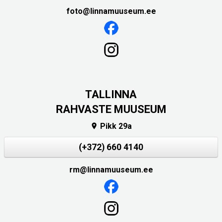
foto@linnamuuseum.ee
TALLINNA
RAHVASTE MUUSEUM
Pikk 29a

(+372) 660 4140
rm@linnamuuseum.ee