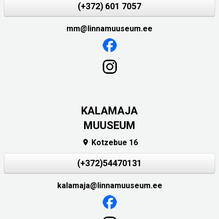
(+372) 601 7057
mm@linnamuuseum.ee
KALAMAJA
MUUSEUM
Kotzebue 16

(+372)54470131
kalamaja@linnamuuseum.ee