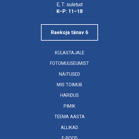
Linnamuuseum
E, T: suletud
K–P: 11–18
Raekoja tänav 6
KÜLASTAJALE
FOTOMUUSEUMIST
NÄITUSED
MIS TOIMUB
HARIDUS
PIMIK
TEEMA AASTA
ALLIKAD
E-POOD