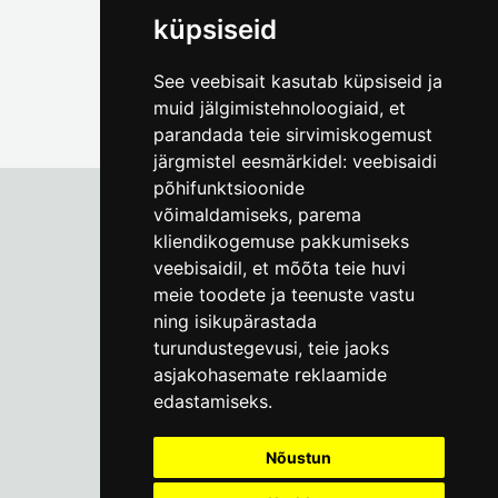
küpsiseid
See veebisait kasutab küpsiseid ja
muid jälgimistehnoloogiaid, et
parandada teie sirvimiskogemust
järgmistel eesmärkidel:
veebisaidi
põhifunktsioonide
võimaldamiseks
,
parema
kliendikogemuse pakkumiseks
Tallinna Linnamuuseum
veebisaidil
,
et mõõta teie huvi
Vene 17
meie toodete ja teenuste vastu
ning isikupärastada
E-R kell 9-17
(+372) 610 4178
turundustegevusi
,
teie jaoks
asjakohasemate reklaamide
info@linnamuuseum.ee
edastamiseks
.
Küpsisepoliitika
Nõustun