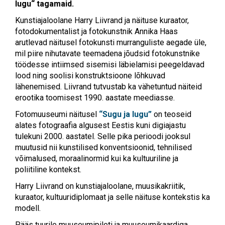
lugu“ tagamaid.
Kunstiajaloolane Harry Liivrand ja näituse kuraator,
fotodokumentalist ja fotokunstnik Annika Haas
arutlevad näitusel fotokunsti murranguliste aegade üle,
mil piire nihutavate teemadena jõudsid fotokunstnike
töödesse intiimsed sisemisi läbielamisi peegeldavad
lood ning soolisi konstruktsioone lõhkuvad
lähenemised. Liivrand tutvustab ka vähetuntud näiteid
erootika toomisest 1990. aastate meediasse.
Fotomuuseumi näitusel
“Sugu ja lugu”
on teoseid
alates fotograafia algusest Eestis kuni digiajastu
tulekuni 2000. aastatel. Selle pika perioodi jooksul
muutusid nii kunstilised konventsioonid, tehnilised
võimalused, moraalinormid kui ka kultuuriline ja
poliitiline kontekst.
Harry Liivrand on kunstiajaloolane, muusikakriitik,
kuraator, kultuuridiplomaat ja selle näituse kontekstis ka
modell.
Pääs tuurile muuseumipileti ja muuseumikaardiga.