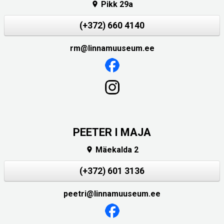
Pikk 29a

(+372) 660 4140
rm@linnamuuseum.ee
PEETER I MAJA
Mäekalda 2

(+372) 601 3136
peetri@linnamuuseum.ee