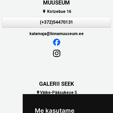
MUUSEUM
Kotzebue 16

(+372)54470131
kalamaja@linnamuuseum.ee
GALERII SEEK
Väike-Pääsukese 5

(+372) 5309 7535
foto@linnamuuseum.ee
Me kasutame