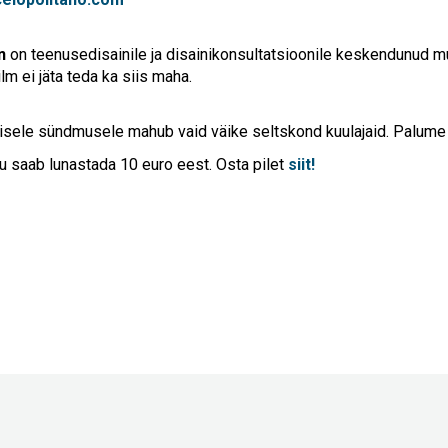
n
on teenusedisainile ja disainikonsultatsioonile keskendunud m
ilm ei jäta teda ka siis maha.
ilisele sündmusele mahub vaid väike seltskond kuulajaid. Palume
 saab lunastada 10 euro eest. Osta pilet
siit!