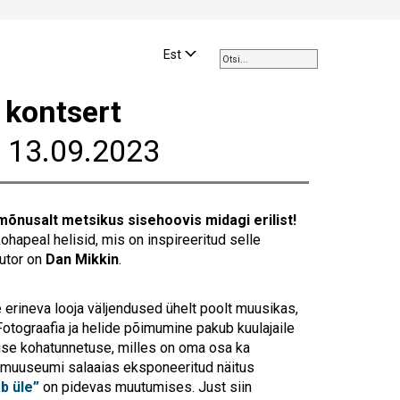
Use
the
Est
up
and
 kontsert
down
arrows
 13.09.2023
to
select
a
result.
õnusalt metsikus sisehoovis midagi erilist!
Press
ohapeal helisid, mis on inspireeritud selle
enter
autor on
Dan Mikkin
.
to
go
to
erineva looja väljendused ühelt poolt muusikas,
the
. Fotograafia ja helide põimumine pakub kuulajaile
selected
lise kohatunnetuse, milles on oma osa ka
search
omuuseumi salaaias eksponeeritud näitus
result.
b üle”
on pidevas muutumises. Just siin