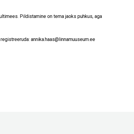
ultimees. Pildistamine on tema jaoks puhkus, aga
 registreeruda:
annika.haas@linnamuuseum.ee