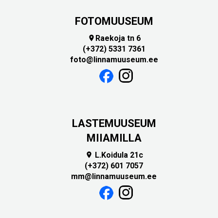
FOTOMUUSEUM
Raekoja tn 6

(+372) 5331 7361
foto@linnamuuseum.ee
LASTEMUUSEUM
MIIAMILLA
L.Koidula 21c

(+372) 601 7057
mm@linnamuuseum.ee