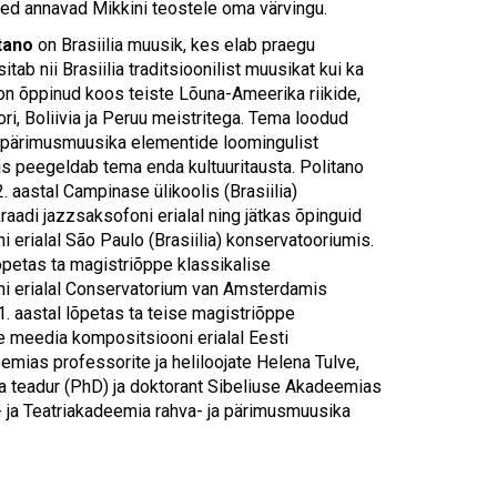
Touch
ed annavad Mikkini teostele oma värvingu.
device
tano
on Brasiilia muusik, kes elab praegu
users
sitab nii Brasiilia traditsioonilist muusikat kui ka
can
on õppinud koos teiste Lõuna-Ameerika riikide,
use
ri, Boliivia ja Peruu meistritega. Tema loodud
touch
 pärimusmuusika elementide loomingulist
and
s peegeldab tema enda kultuuritausta. Politano
swipe
aastal Campinase ülikoolis (Brasiilia)
gestures.
aadi jazzsaksofoni erialal ning jätkas õpinguid
 erialal São Paulo (Brasiilia) konservatooriumis.
õpetas ta magistriõppe klassikalise
i erialal Conservatorium van Amsterdamis
1. aastal lõpetas ta teise magistriõppe
e meedia kompositsiooni erialal Eesti
mias professorite ja heliloojate Helena Tulve,
a teadur (PhD) ja doktorant Sibeliuse Akadeemias
 ja Teatriakadeemia rahva- ja pärimusmuusika