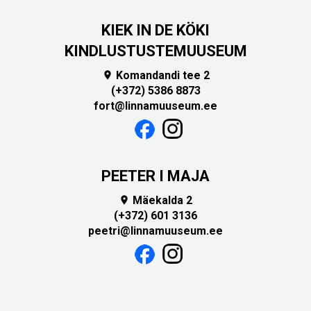
KIEK IN DE KÖKI
KINDLUSTUSTEMUUSEUM
Komandandi tee 2

(+372) 5386 8873
fort@linnamuuseum.ee
PEETER I MAJA
Mäekalda 2

(+372) 601 3136
peetri@linnamuuseum.ee