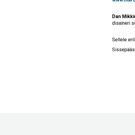
Dan Mikki
disaineri s
Sellele er
Sissepääsu