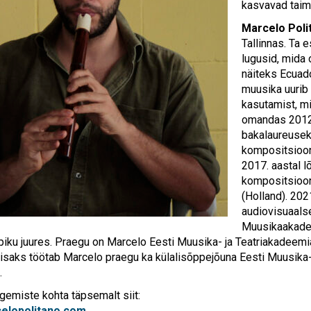
kasvavad taim
Marcelo Poli
Tallinnas. Ta e
lugusid, mida 
näiteks Ecuado
muusika uurib
kasutamist, mi
omandas 2012. 
bakalaureusekr
kompositsiooni
2017. aastal l
kompositsioon
(Holland). 202
audiovisuaals
Muusikaakadee
piku juures. Praegu on Marcelo Eesti Muusika- ja Teatriakadeemi
isaks töötab Marcelo praegu ka külalisõppejõuna Eesti Muusika-
.
gemiste kohta täpsemalt siit:
elopolitano.com