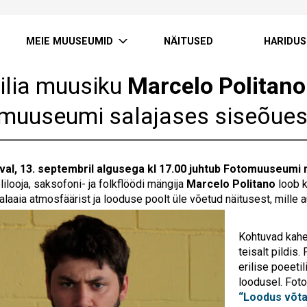
MEIE MUUSEUMID
NÄITUSED
HARIDUS
iilia muusiku
Marcelo Politano
muuseumi salajases siseõues
al, 13. septembril algusega kl 17.00 juhtub Fotomuuseumi m
elilooja, saksofoni- ja folkflöödi mängija
Marcelo Politano
loob k
alaaia atmosfäärist ja looduse poolt üle võetud näitusest, mille 
Kohtuvad kahe 
teisalt pildis
erilise poeeti
loodusel. Fot
“Loodus võta