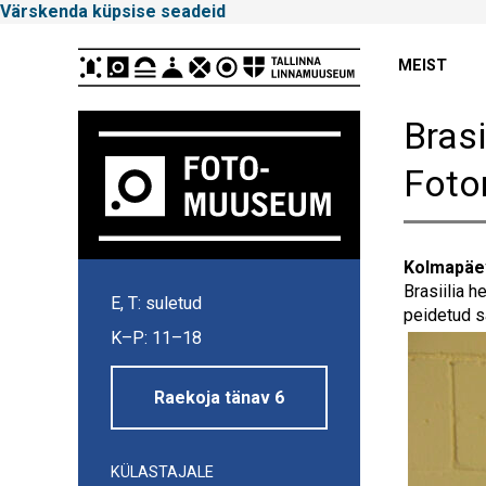
Värskenda küpsise seadeid
Peamenüü
MEIST
Bras
Foto
Kolmapäev
Tallinna
Brasiilia h
E, T: suletud
Linnamuuseum
peidetud s
K–P: 11–18
Raekoja tänav 6
KÜLASTAJALE