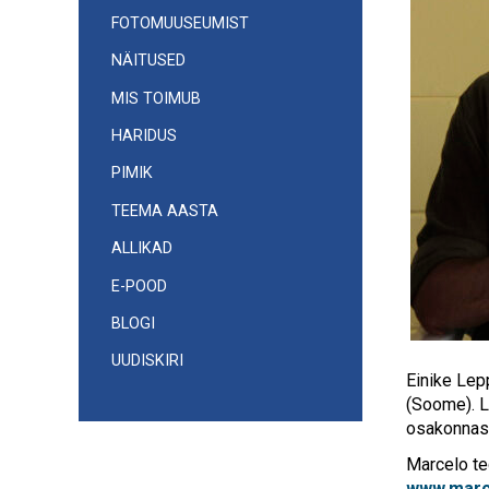
FOTOMUUSEUMIST
NÄITUSED
MIS TOIMUB
HARIDUS
PIMIK
TEEMA AASTA
ALLIKAD
E-POOD
BLOGI
UUDISKIRI
Einike Lep
(Soome). L
osakonnas
Marcelo te
www.marc