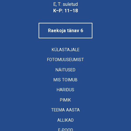
Linnamuuseum
E, T: suletud
K–P: 11–18
Raekoja tänav 6
KÜLASTAJALE
FOTOMUUSEUMIST
NÄITUSED
MIS TOIMUB
HARIDUS
PIMIK
TEEMA AASTA
ALLIKAD
E-POOD