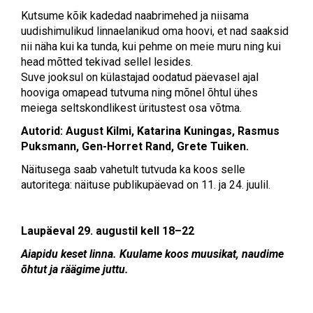
Kutsume kõik kadedad naabrimehed ja niisama
uudishimulikud linnaelanikud oma hoovi, et nad saaksid
nii näha kui ka tunda, kui pehme on meie muru ning kui
head mõtted tekivad sellel lesides.
Suve jooksul on külastajad oodatud päevasel ajal
hooviga omapead tutvuma ning mõnel õhtul ühes
meiega seltskondlikest üritustest osa võtma.
Autorid: August Kilmi, Katarina Kuningas, Rasmus
Puksmann, Gen-Horret Rand, Grete Tuiken.
Näitusega saab vahetult tutvuda ka koos selle
autoritega: näituse publikupäevad on 11. ja 24. juulil.
Laupäeval 29. augustil kell 18–22
Aiapidu keset linna. Kuulame koos muusikat, naudime
õhtut ja räägime juttu.