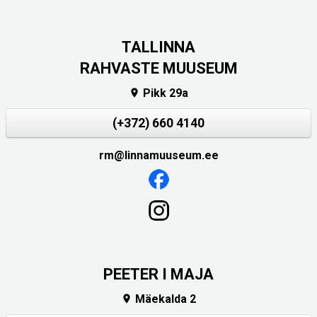
TALLINNA
RAHVASTE MUUSEUM
Pikk 29a

(+372) 660 4140
rm@linnamuuseum.ee
PEETER I MAJA
Mäekalda 2
