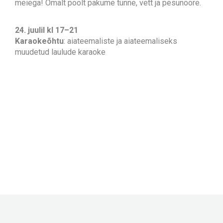
meiega! Omalt poolt pakume tünne, vett ja pesunööre.
24. juulil kl 17–21
Karaokeõhtu
: aiateemaliste ja aiateemaliseks
muudetud laulude karaoke