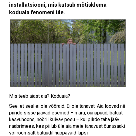
installatsiooni, mis kutsub mõtisklema
koduaia fenomeni üle.
Mis teeb aiast aia? Koduaia?
See, et seal ei ole võõraid. Ei ole tänavat. Aia loovad nii
piiride sisse jäävad esemed – muru, õunapuud, batuut,
kasvuhoone, nööril kuivav pesu – kui piirde taha jääv
naabrimees, kes piilub üle aia meie tänavust õunasaaki
või rõõmsalt batuudil hüppavaid lapsi.