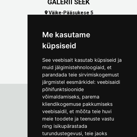
GALERII SEEK
Väike-Pääsukese 5

(+372) 5309 7535
foto@linnamuuseum.ee
Me kasutame
küpsiseid
See veebisait kasutab küpsiseid ja
muid jälgimistehnoloogiaid, et
parandada teie sirvimiskogemust
järgmistel eesmärkidel:
veebisaidi
põhifunktsioonide
võimaldamiseks
,
parema
kliendikogemuse pakkumiseks
Tallinna Linnamuuseum
veebisaidil
,
et mõõta teie huvi
Vene 17
meie toodete ja teenuste vastu
ning isikupärastada
E-R kell 9-17
(+372) 610 4178
turundustegevusi
,
teie jaoks