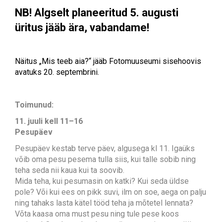
NB! Algselt planeeritud 5. augusti
üritus jääb ära, vabandame!
Näitus „Mis teeb aia?“ jääb Fotomuuseumi sisehoovis
avatuks 20. septembrini.
Toimunud:
11. juuli kell 11–16
Pesupäev
Pesupäev kestab terve päev, algusega kl 11. Igaüks
võib oma pesu pesema tulla siis, kui talle sobib ning
teha seda nii kaua kui ta soovib.
Mida teha, kui pesumasin on katki? Kui seda üldse
pole? Või kui ees on pikk suvi, ilm on soe, aega on palju
ning tahaks lasta kätel tööd teha ja mõtetel lennata?
Võta kaasa oma must pesu ning tule pese koos