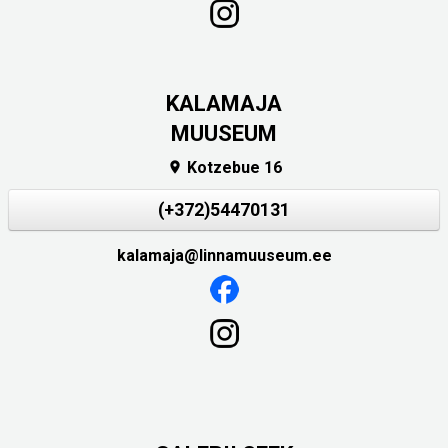
KALAMAJA
MUUSEUM
Kotzebue 16

(+372)54470131
kalamaja@linnamuuseum.ee