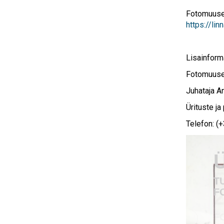
Fotomuuseu
https://l
Lisainform
Fotomuus
Juhataja A
Ürituste j
Telefon: (
N
2
F