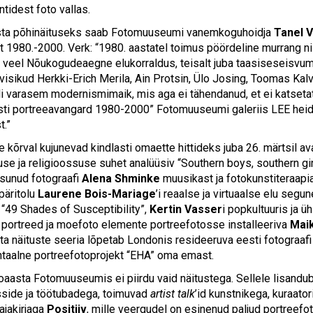
tidest foto vallas.
ta põhinäituseks saab Fotomuuseumi vanemkoguhoidja
Tanel 
t 1980.-2000. Verk: “1980. aastatel toimus pöördeline murrang nii
t veel Nõukogudeaegne elukorraldus, teisalt juba taasiseseisvu
visikud Herkki-Erich Merila, Ain Protsin, Ülo Josing, Toomas Kalv
i varasem modernismimaik, mis aga ei tähendanud, et ei katsetat
sti portreeavangard 1980-2000” Fotomuuseumi galeriis LEE heida
t.”
e kõrval kujunevad kindlasti omaette hittideks juba 26. märtsil 
se ja religioossuse suhet analüüsiv “Southern boys, southern gir
sunud fotograafi
Alena Shminke
muusikast ja fotokunstiteraapi
päritolu
Laurene Bois-Mariage
’i reaalse ja virtuaalse elu se
“49 Shades of Susceptibility”,
Kertin Vasser
i popkultuuris ja 
d portreed ja moefoto elemente portreefotosse installeeriva
Mai
ta näituste seeria lõpetab Londonis resideeruva eesti fotograaf
taalne portreefotoprojekt “EHA” oma emast.
oaasta Fotomuuseumis ei piirdu vaid näitustega. Sellele lisan
sside ja töötubadega, toimuvad
artist talk
’id kunstnikega, kuraato
ajakirjaga
Positiiv
, mille veergudel on esinenud paljud portreefo