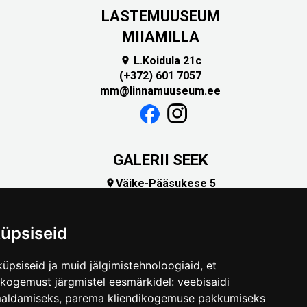
LASTEMUUSEUM
MIIAMILLA
L.Koidula 21c

(+372) 601 7057
mm@linnamuuseum.ee
GALERII SEEK
Väike-Pääsukese 5

(+372) 5309 7535
foto@linnamuuseum.ee
üpsiseid
üpsiseid ja muid jälgimistehnoloogiaid, et
skogemust järgmistel eesmärkidel:
veebisaidi
maldamiseks
,
parema kliendikogemuse pakkumiseks