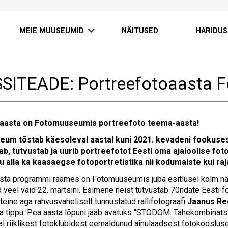
MEIE MUUSEUMID
NÄITUSED
HARIDUS
SITEADE: Portreefotoaasta 
aasta on Fotomuuseumis portreefoto teema-aasta!
um tõstab käesoleval aastal kuni 2021. kevadeni fookusesse
ab, tutvustab ja uurib portreefotot Eesti oma ajaloolise fot
u alla ka kaasaegse fotoportretistika nii kodumaiste kui r
sta programmi raames on Fotomuuseumis juba esitlusel kolm näitu
 veel vaid 22. märtsini. Esimene neist tutvustab 70ndate Eesti
teine aga rahvusvaheliselt tunnustatud rallifotograafi
Jaanus Re
ma tippu. Pea aasta lõpuni jääb avatuks “STODOM. Tähekombinatsi
al riiklikest fotoklubidest eemaldunud ainulaadsest fotokooslus