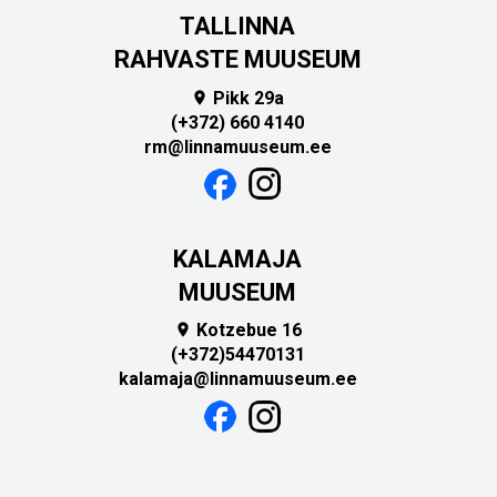
TALLINNA
RAHVASTE MUUSEUM
Pikk 29a

(+372) 660 4140
rm@linnamuuseum.ee
KALAMAJA
MUUSEUM
Kotzebue 16

(+372)54470131
kalamaja@linnamuuseum.ee