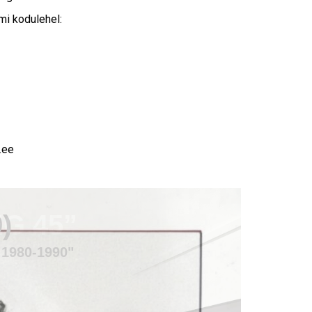
i kodulehel:
.ee
EG 45”