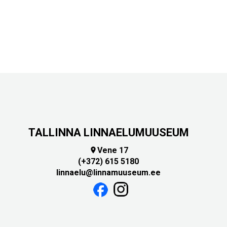
TALLINNA LINNAELUMUUSEUM
Vene 17

(+372) 615 5180
linnaelu@linnamuuseum.ee