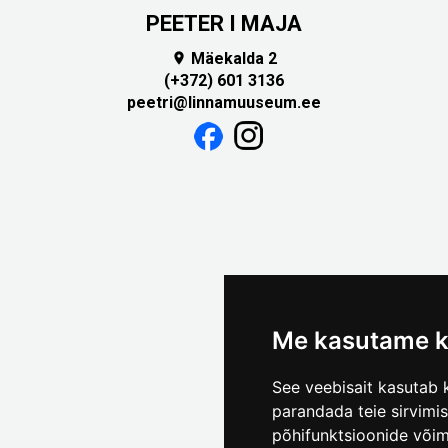
PEETER I MAJA
Mäekalda 2

(+372) 601 3136
peetri@linnamuuseum.ee
Me kasutame k
See veebisait kasutab k
parandada teie sirvimi
põhifunktsioonide või