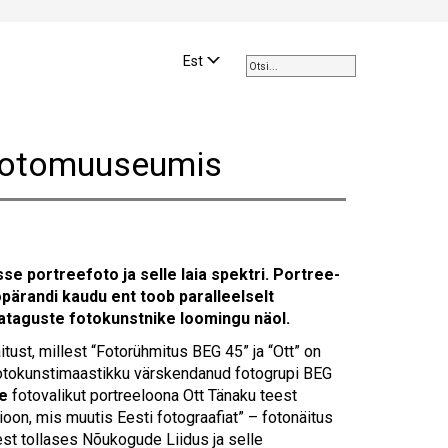
Use
the
Est
up
and
down
arrows
Fotomuuseumis
to
select
a
result.
Press
enter
 portreefoto ja selle laia spektri. Portree-
to
opärandi kaudu ent toob paralleelselt
go
ajataguste fotokunstnike loomingu näol.
to
st, millest “Fotorühmitus BEG 45” ja “Ott” on
the
 fotokunstimaastikku värskendanud fotogrupi BEG
selected
e
fotovalikut portreeloona Ott Tänaku teest
search
oon, mis muutis Eesti fotograafiat” – fotonäitus
result.
est tollases Nõukogude Liidus ja selle