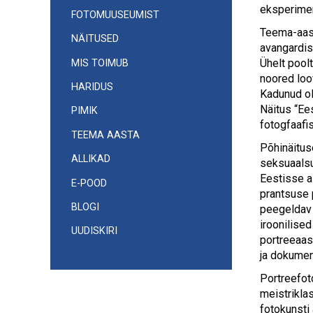
eksperimen
FOTOMUUSEUMIST
Teema-aas
NÄITUSED
avangardis
Ühelt pool
MIS TOIMUB
noored loo
HARIDUS
Kadunud ol
Näitus “Ee
PIMIK
fotogfaafis
TEEMA AASTA
Põhinäitus
ALLIKAD
seksuaalsu
Eestisse a
E-POOD
prantsuse 
BLOGI
peegeldav 
iroonilise
UUDISKIRI
portreeaas
ja dokumen
Portreefot
meistrikla
fotokunsti 