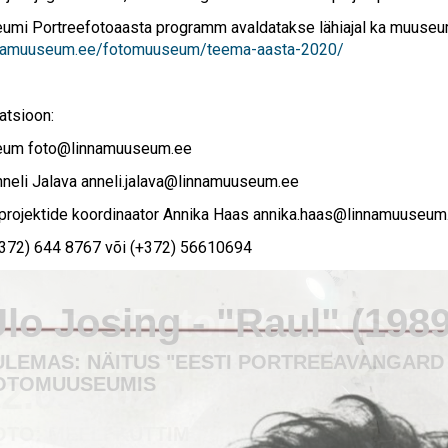
mi Portreefotoaasta programm avaldatakse lähiajal ka muuseum
innamuuseum.ee/fotomuuseum/teema-aasta-2020/
atsioon:
eum
foto@linnamuuseum.ee
nneli Jalava
anneli.jalava@linnamuuseum.ee
a projektide koordinaator Annika Haas
annika.haas@linnamuuseum
+372) 644 8767 või (+372) 56610694
äitus “Fotorühmitus B
Fotomuuseumis 23.01-
2.03.2020
OTO: MEELI KÜTTIM