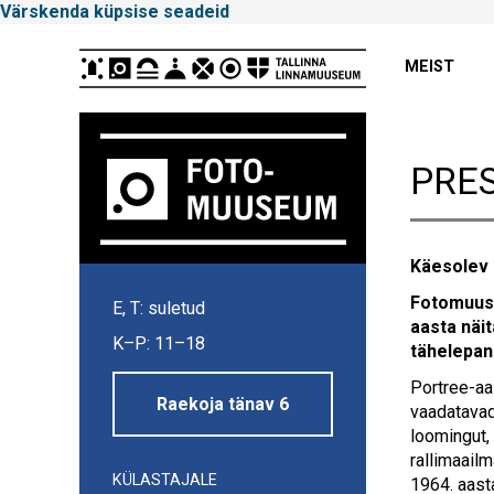
Värskenda küpsise seadeid
Peamenüü
MEIST
PRES
Käesolev 
Tallinna
Fotomuuse
E, T: suletud
Linnamuuseum
aasta näit
K–P: 11–18
tähelepan
Portree-aa
Raekoja tänav 6
vaadatavad
loomingut, 
rallimaail
KÜLASTAJALE
1964. aast