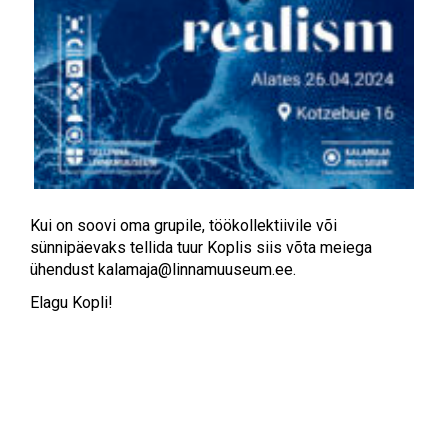
Kui on soovi oma grupile, töökollektiivile või
sünnipäevaks tellida tuur Koplis siis võta meiega
ühendust
kalamaja@linnamuuseum.ee
.
Elagu Kopli!