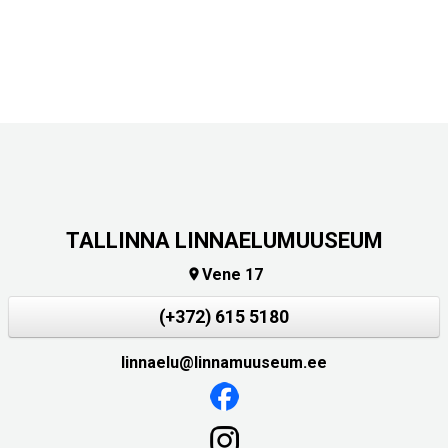
TALLINNA LINNAELUMUUSEUM
Vene 17

(+372) 615 5180
linnaelu@linnamuuseum.ee