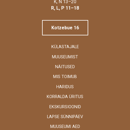
Linnamuuseum
K, N 13–20
R, L, P 11–18
Kotzebue 16
KÜLASTAJALE
MUUSEUMIST
NÄITUSED
MIS TOIMUB
HARIDUS
KORRALDA ÜRITUS
EKSKURSIOONID
LAPSE SÜNNIPÄEV
MUUSEUMI AED