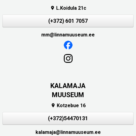
L.Koidula 21c

(+372) 601 7057
mm@linnamuuseum.ee
KALAMAJA
MUUSEUM
Kotzebue 16

(+372)54470131
kalamaja@linnamuuseum.ee