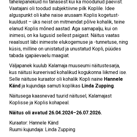
tähelepanekuid nii tänasest kui ka möödunud päevist.
Vaatajani oli toodud subjektiivne pilk Koplile. Idee
alguspunkt oli kahe naise arusaam Koplis kogetust-
kuuldust – üks neist on mitmendat põlve kohalik, teine
elanud Koplis mõned aastad. Aga samapalju, kui on
inimesi, on ka lugusid sellest paigast. Näitus vaatas
reaalsust läbi inimeste elukogemuse ja -tunnetuse, ning
küsis, milline on unistatud ja unustatud Kopli, püüdes
tabada igapäevaelu maagiat.
Väljapanek kuulub Kalamaja muuseumi näitustesarja,
kus näitusi kureerivad kohalikud kogukonna liikmed ise.
Selle näituse kuraator oli kohalik Kopli naine
Hannele
Känd
ja kujundaja samuti koplikas
Linda Zupping
.
Näitusega kaasnevad tuurid näitusel, Kalamajast
Koplisse ja Koplis kohapeal.
Näitus oli avatud 26.04.2024–26.07.2026.
Kuraator: Hannele Känd
Ruumi kujundaja: Linda Zupping