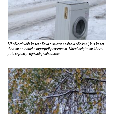
Mõnikord võib keset päeva tulla ette selliseid pildikesi, kus keset
tänavat on näiteks tagurpidi pesumasin. Muud selgitavat kõrval
pole ja pole prügikastigi läheduses.