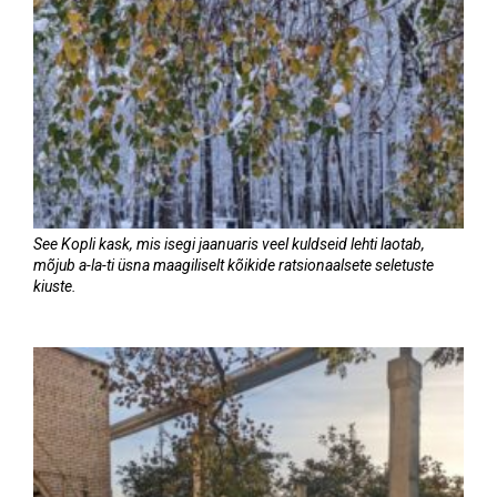
See Kopli kask, mis isegi jaanuaris veel kuldseid lehti laotab,
mõjub a-la-ti üsna maagiliselt kõikide ratsionaalsete seletuste
kiuste.