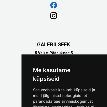
GALERII SEEK
Väike-Pääsukese 5

(+372) 5309 7535
foto@linnamuuseum.ee
Me kasutame
küpsiseid
See veebisait kasutab küpsiseid ja
muid jälgimistehnoloogiaid, et
parandada teie sirvimiskogemust