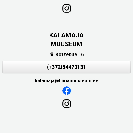
KALAMAJA
MUUSEUM
Kotzebue 16

(+372)54470131
kalamaja@linnamuuseum.ee