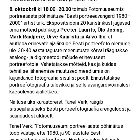
8. oktoobril kl 18.00–20.00
toimub Fotomuuseumis
portreeaasta põhinäituse “Eesti portreeavangard 1980–
2000” artist talk. Ekspositsiooni 20 kunstnikust jagavad
oma mõtteid publikuga
Peeter
Laurits, Ülo Josing,
Mark Raidpere, Urve Kaaristu ja Arvo Iho
, et
arutleda erinevate ajajärkude Eesti portreefoto olemuse
üle. 30-40 aasta taguste meenutuste kõrval räägitakse
analoog- ja digimeetodi mõjude erinevusest
portreefotole. Vahetatakse mõtteid, kas ja kuidas
tehnilise lähenemise muutused meediumis on
kujundanud fotograafia sisulist poolt. Ennustatakse
portreefotograafia tulevikku ja selle avangardivõimalusi
käesolevas ajahetkes.
Näituse üks kuraatoreist, Tanel Verk, räägib
sissejuhatuseks Eesti portreefotograafia arenguloost ja
suundadest üldiselt.
Tanel Verk: “Fotomuuseumi portree-aasta põhinäitus
toob vaataja ette 1980. ja 90. aastate Eesti
avangardsed portreefotod. Heidame pilgu tollasele