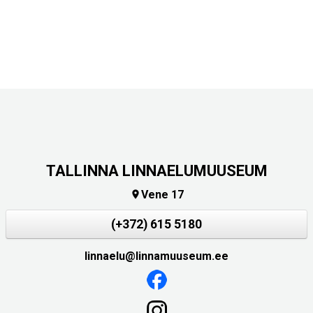
TALLINNA LINNAELUMUUSEUM
Vene 17

(+372) 615 5180
linnaelu@linnamuuseum.ee