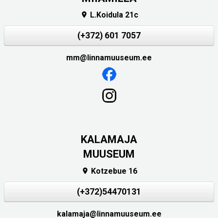
L.Koidula 21c

(+372) 601 7057
mm@linnamuuseum.ee
KALAMAJA
MUUSEUM
Kotzebue 16

(+372)54470131
kalamaja@linnamuuseum.ee