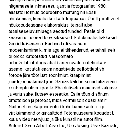
nägemusele inimesest, ajast ja fotograafist.1980.
aastatel toimus pöördeline murrang nii Eesti
ühiskonnas, kunstis kui ka fotograafias. Ühelt poolt veel
nõukogudeaegne elukorraldus, teisalt juba
taasiseseisvumisega seotud tunded. Peale olid
kasvanud noored loovisiksused. Fotokunstis hakkasid
žanrid teisenema. Kadunud oli varasem
modernismimaik, mis aga ei tähendanud, et tehniliselt
ei oleks katsetatud. Varasemate
hõbeželatiinfotograafial baseeruvate eritehnikate
asemel kasutati enam negatiivide eeltöötlust või
fotode järeltöötlust: toonimist, kraapimist,
juurdejoonistamist jms. Samas kaldus suund üha enam
kontseptualismi poole. Ebaoluliseks muutusid valguse
ja varju suhe, ilutsev esteetika. Esile tõusid sõnum,
emotsioon ja protest, mida vormiliselt edasi anti.”
Näitusel on eksponeeritud kahekümne autori ligi
viiskümmend originaaltööd Fotomuuseumi kogudest,
kuus videointervjuud ja üks kunstiline autorifilm.
Autorid: Sven Arbet, Arvo Iho, Ülo Josing, Urve Kaaristu,