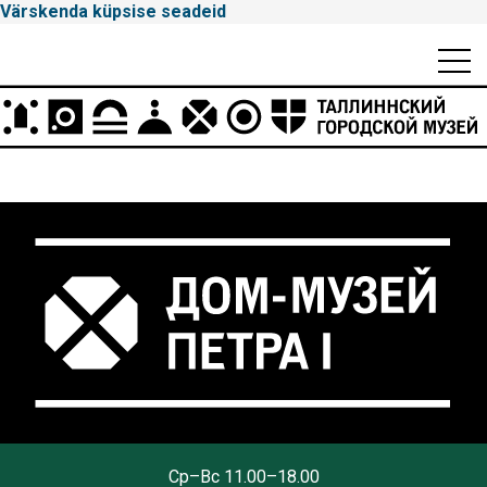
Värskenda küpsise seadeid
Mobiili
Men
Peamenüü
Tallinna
Cp–Вс 11.00–18.00