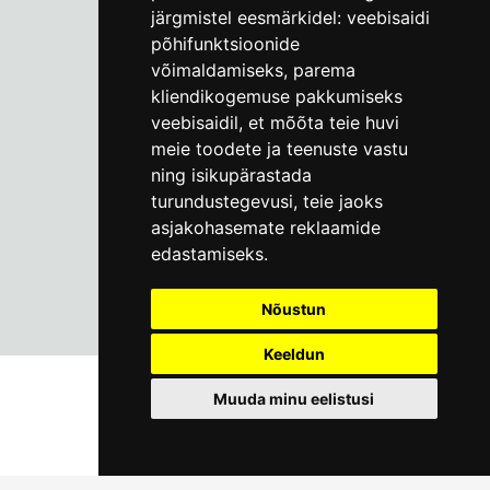
järgmistel eesmärkidel:
veebisaidi
põhifunktsioonide
Пн–Пт 9–17:
(+372) 610 4178
võimaldamiseks
,
parema
kliendikogemuse pakkumiseks
info@linnamuuseum.ee
veebisaidil
,
et mõõta teie huvi
meie toodete ja teenuste vastu
ning isikupärastada
turundustegevusi
,
teie jaoks
asjakohasemate reklaamide
edastamiseks
.
Nõustun
Keeldun
Muuda minu eelistusi