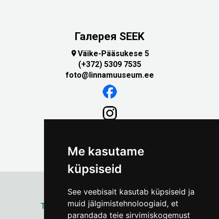
Галерея SEEK
Väike-Pääsukese 5

(+372) 5309 7535
foto@linnamuuseum.ee
Me kasutame
küpsiseid
See veebisait kasutab küpsiseid ja
muid jälgimistehnoloogiaid, et
ТАЛЛИННСКИЙ
ГОРОДСКОЙ МУЗЕЙ
parandada teie sirvimiskogemust
Vene 17