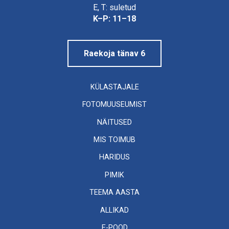
Linnamuuseum
E, T: suletud
K–P: 11–18
Raekoja tänav 6
KÜLASTAJALE
FOTOMUUSEUMIST
NÄITUSED
MIS TOIMUB
HARIDUS
PIMIK
TEEMA AASTA
ALLIKAD
E-POOD