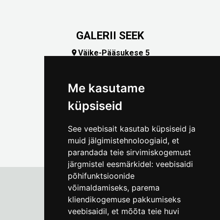
GALERII SEEK
Väike-Pääsukese 5

(+372) 5309 7535
foto@linnamuuseum.ee
Me kasutame
küpsiseid
See veebisait kasutab küpsiseid ja
muid jälgimistehnoloogiaid, et
parandada teie sirvimiskogemust
järgmistel eesmärkidel:
veebisaidi
põhifunktsioonide
võimaldamiseks
,
parema
kliendikogemuse pakkumiseks
Tallinna Linnamuuseum
veebisaidil
,
et mõõta teie huvi
Vene 17