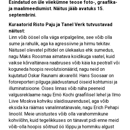
Esindatud on üle viiekümne teose foto-, graafika-
ja maalimeediumist. Näitus jääb avatuks 15.
septembrini.
Kuraatorid Risto Paju ja Tanel Verk tutvustavad
näitust:
Linn võib öösel olla väga eripalgeline, see võib olla
sume ja rahulik, aga ka agressiivne ja hirmu tekitav.
Näitusel olevatel piltidel on ülekaalus ehk sumedus,
nagu Maks Roosmaa aimatava koidikuga vaatel, kuid
vaikse kõrvaltänava naabruses võib käia ka peotrall või
koguneda hoopis revolutsionäärid, nagu neid on
kujutatud Oskar Raunami akvarellil. Hans Soosaar on
fotoreporteri pilguga jäädvustanud öiseid kohtumisi ja
illuminatsioone. Öises linnas võib näha peeneid
valgusreklaame nagu Ernö Kochi graafilisel lehel ja Ilmo
Liive Moskva kohviku slaidisuurendusel, aga võib
eksida ka räämas vanalinnatänavale, nagu Erich Pehapi
linoolil. Meie unistustes võib olla varahommikune
kohvilõhn, kuid tegelikkuses on tänavat pidi enne meid
võib-olla hoopis sõitnud öö lõppu ja hommiku algust