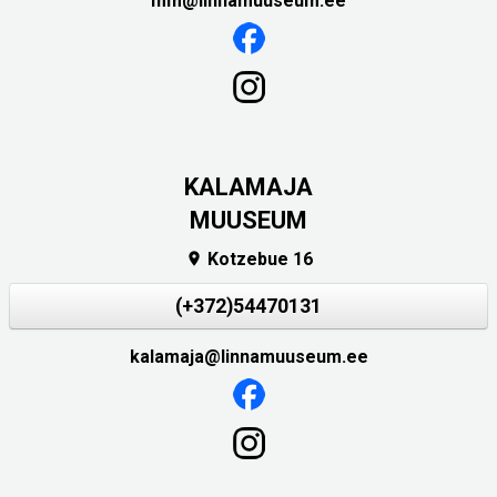
mm@linnamuuseum.ee
KALAMAJA
MUUSEUM
Kotzebue 16

(+372)54470131
kalamaja@linnamuuseum.ee