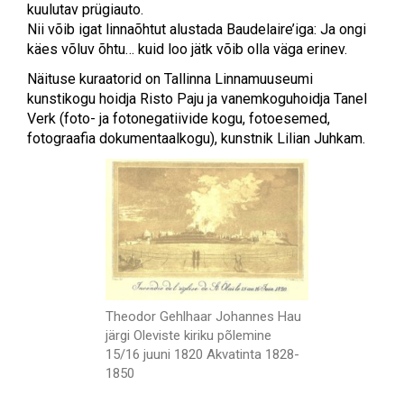
kuulutav prügiauto.
Nii võib igat linnaõhtut alustada Baudelaire’iga: Ja ongi
käes võluv õhtu… kuid loo jätk võib olla väga erinev.
Näituse kuraatorid on Tallinna Linnamuuseumi
kunstikogu hoidja Risto Paju ja vanemkoguhoidja Tanel
Verk (foto- ja fotonegatiivide kogu, fotoesemed,
fotograafia dokumentaalkogu), kunstnik Lilian Juhkam.
Theodor Gehlhaar Johannes Hau
järgi Oleviste kiriku põlemine
15/16 juuni 1820 Akvatinta 1828-
1850