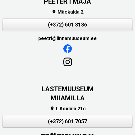
PEETER I MAJA
Mäekalda 2

(+372) 601 3136
peetri@linnamuuseum.ee
LASTEMUUSEUM
MIIAMILLA
L.Koidula 21c

(+372) 601 7057