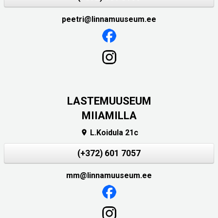
peetri@linnamuuseum.ee
LASTEMUUSEUM
MIIAMILLA
L.Koidula 21c

(+372) 601 7057
mm@linnamuuseum.ee