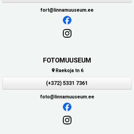
fort@linnamuuseum.ee
FOTOMUUSEUM
Raekoja tn 6

(+372) 5331 7361
foto@linnamuuseum.ee