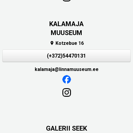
KALAMAJA
MUUSEUM
Kotzebue 16

(+372)54470131
kalamaja@linnamuuseum.ee
GALERII SEEK