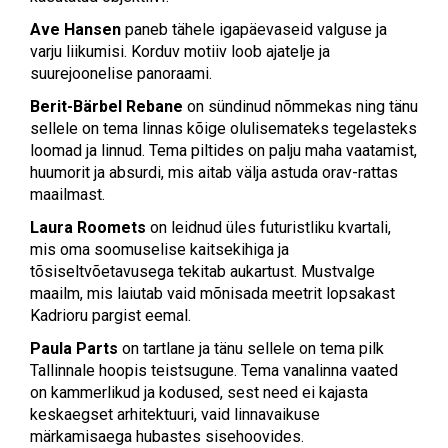
Ave Hansen
paneb tähele igapäevaseid valguse ja
varju liikumisi. Korduv motiiv loob ajatelje ja
suurejoonelise panoraami.
Berit-Bärbel Rebane
on sündinud nõmmekas ning tänu
sellele on tema linnas kõige olulisemateks tegelasteks
loomad ja linnud. Tema piltides on palju maha vaatamist,
huumorit ja absurdi, mis aitab välja astuda orav-rattas
maailmast.
Laura Roomets
on leidnud üles futuristliku kvartali,
mis oma soomuselise kaitsekihiga ja
tõsiseltvõetavusega tekitab aukartust. Mustvalge
maailm, mis laiutab vaid mõnisada meetrit lopsakast
Kadrioru pargist eemal.
Paula Parts
on tartlane ja tänu sellele on tema pilk
Tallinnale hoopis teistsugune. Tema vanalinna vaated
on kammerlikud ja kodused, sest need ei kajasta
keskaegset arhitektuuri, vaid linnavaikuse
märkamisaega hubastes sisehoovides.