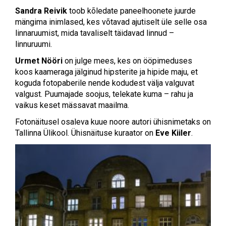
Sandra Reivik
toob kõledate paneelhoonete juurde
mängima inimlased, kes võtavad ajutiselt üle selle osa
linnaruumist, mida tavaliselt täidavad linnud –
linnuruumi.
Urmet Nööri
on julge mees, kes on ööpimeduses
koos kaameraga jälginud hipsterite ja hipide maju, et
koguda fotopaberile nende kodudest välja valguvat
valgust. Puumajade soojus, telekate kuma – rahu ja
vaikus keset mässavat maailma.
Fotonäitusel osaleva kuue noore autori ühisnimetaks on
Tallinna Ülikool. Ühisnäituse kuraator on
Eve Kiiler
.