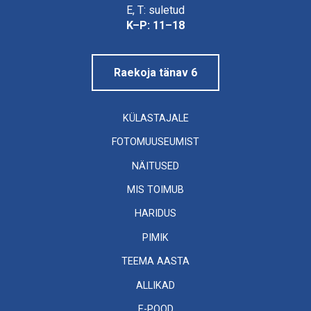
Linnamuuseum
E, T: suletud
K–P: 11–18
Raekoja tänav 6
KÜLASTAJALE
FOTOMUUSEUMIST
NÄITUSED
MIS TOIMUB
HARIDUS
PIMIK
TEEMA AASTA
ALLIKAD
E-POOD