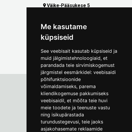
Väike-Pääsukese 5

(+372) 5309 7535
foto@linnamuuseum.ee
Me kasutame
küpsiseid
See veebisait kasutab küpsiseid ja
muid jälgimistehnoloogiaid, et
parandada teie sirvimiskogemust
järgmistel eesmärkidel:
veebisaidi
põhifunktsioonide
võimaldamiseks
,
parema
kliendikogemuse pakkumiseks
Tallinna Linnamuuseum
veebisaidil
,
et mõõta teie huvi
Vene 17
meie toodete ja teenuste vastu
ning isikupärastada
E-R kell 9-17
(+372) 610 4178
turundustegevusi
,
teie jaoks
asjakohasemate reklaamide