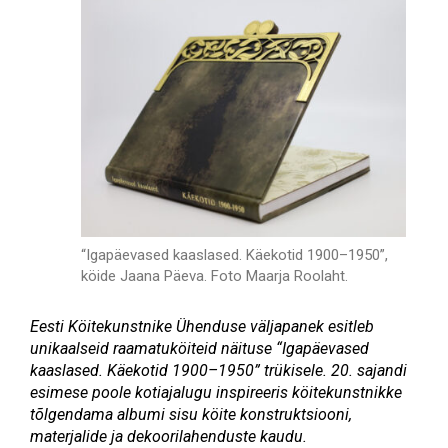
“Igapäevased kaaslased. Käekotid 1900–1950”,
köide Jaana Päeva. Foto Maarja Roolaht.
Eesti Köitekunstnike Ühenduse väljapanek esitleb
unikaalseid raamatuköiteid näituse “Igapäevased
kaaslased. Käekotid 1900–1950
”
trükisele. 20. sajandi
esim
ese poole kotiajalugu inspireeris köitekunstnikke
tõlgendama albumi sisu köite konstruktsiooni,
materjalide ja dekoorilahenduste kaudu.