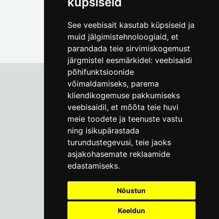
küpsiseid
See veebisait kasutab küpsiseid ja
muid jälgimistehnoloogiaid, et
parandada teie sirvimiskogemust
järgmistel eesmärkidel:
veebisaidi
põhifunktsioonide
võimaldamiseks
,
parema
kliendikogemuse pakkumiseks
Tallinna Linnamuuseum
veebisaidil
,
et mõõta teie huvi
Vene 17
meie toodete ja teenuste vastu
ning isikupärastada
E-R kell 9-17
(+372) 610 4178
turundustegevusi
,
teie jaoks
asjakohasemate reklaamide
info@linnamuuseum.ee
edastamiseks
.
Küpsisepoliitika
Nõustun
Keeldun