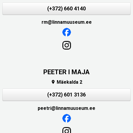
(+372) 660 4140
rm@linnamuuseum.ee
PEETER I MAJA
Mäekalda 2

(+372) 601 3136
peetri@linnamuuseum.ee