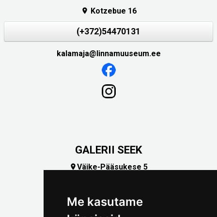
Kotzebue 16

(+372)54470131
kalamaja@linnamuuseum.ee
GALERII SEEK
Väike-Pääsukese 5

(+372) 5309 7535
foto@linnamuuseum.ee
Me kasutame