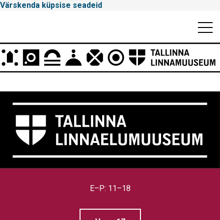
Värskenda küpsise seadeid
Mobiili
Men
Peamenüü
Tallinna
Linnamuuseum
E–P: 11–18