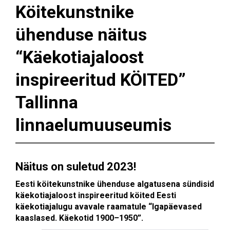
Köitekunstnike
ühenduse näitus
“Käekotiajaloost
inspireeritud KÖITED”
Tallinna
linnaelumuuseumis
Näitus on suletud 2023!
Eesti köitekunstnike ühenduse algatusena sündisid
käekotiajaloost inspireeritud köited Eesti
käekotiajalugu avavale raamatule “Igapäevased
kaaslased
. Käekotid 1900
–
1950
”.