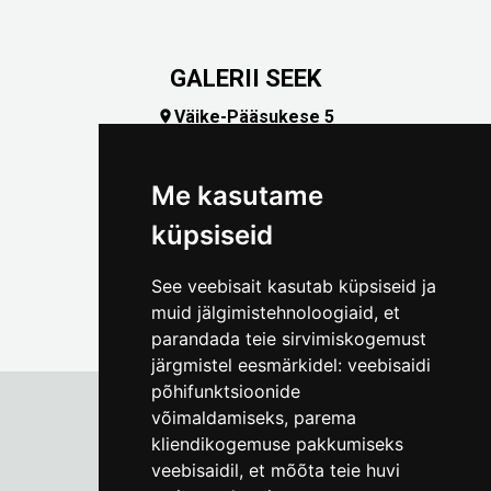
GALERII SEEK
Väike-Pääsukese 5

(+372) 5309 7535
foto@linnamuuseum.ee
Me kasutame
küpsiseid
See veebisait kasutab küpsiseid ja
muid jälgimistehnoloogiaid, et
parandada teie sirvimiskogemust
järgmistel eesmärkidel:
veebisaidi
põhifunktsioonide
võimaldamiseks
,
parema
kliendikogemuse pakkumiseks
Tallinna Linnamuuseum
veebisaidil
,
et mõõta teie huvi
Vene 17