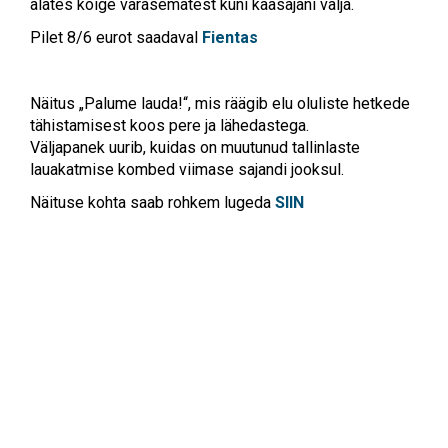
alates kõige varasematest kuni kaasajani välja.
Pilet 8/6 eurot saadaval
Fientas
Näitus „Palume lauda!“, mis räägib elu oluliste hetkede
tähistamisest koos pere ja lähedastega.
Väljapanek uurib, kuidas on muutunud tallinlaste
lauakatmise kombed viimase sajandi jooksul.
Näituse kohta saab rohkem lugeda
SIIN