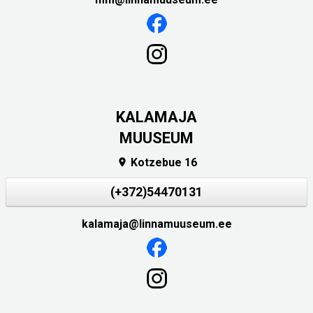
KALAMAJA
MUUSEUM
Kotzebue 16

(+372)54470131
kalamaja@linnamuuseum.ee