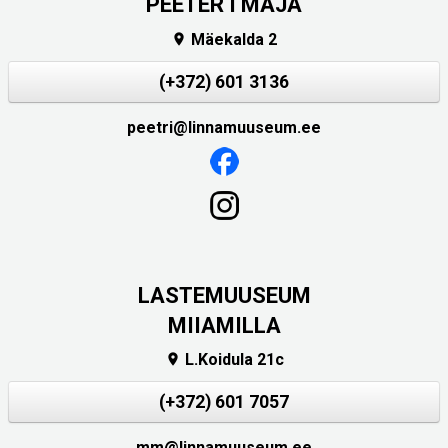
PEETER I MAJA
Mäekalda 2

(+372) 601 3136
peetri@linnamuuseum.ee
LASTEMUUSEUM
MIIAMILLA
L.Koidula 21c

(+372) 601 7057
mm@linnamuuseum.ee