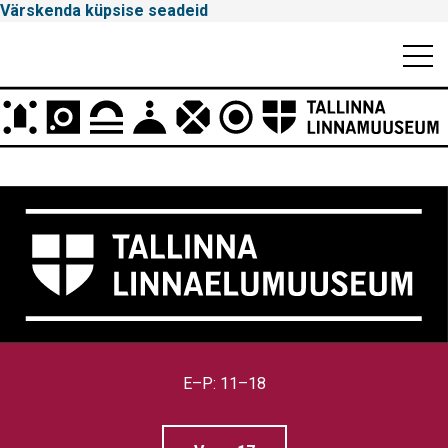
Värskenda küpsise seadeid
Mobiili
Men
Peamenüü
Tallinna
Linnamuuseum
E–P: 11–18