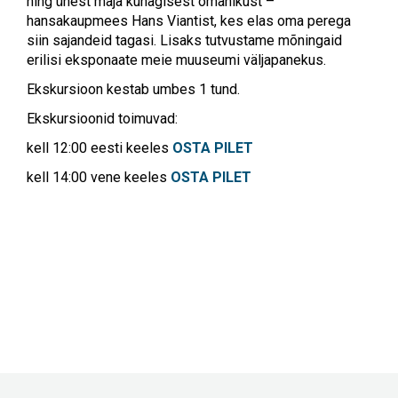
ning ühest maja kunagisest omanikust –
hansakaupmees Hans Viantist, kes elas oma perega
siin sajandeid tagasi. Lisaks tutvustame mõningaid
erilisi eksponaate meie muuseumi väljapanekus.
Ekskursioon kestab umbes 1 tund.
Ekskursioonid toimuvad:
kell 12:00 eesti keeles
OSTA PILET
kell 14:00 vene keeles
OSTA PILET