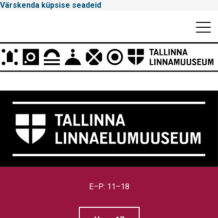
Värskenda küpsise seadeid
Mobiili
Men
Peamenüü
Tallinna
Linnamuuseum
E–P: 11–18