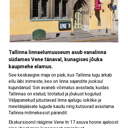
Tallinna linnaelumuuseum asub vanalinna
südames Vene tänaval, kunagises jõuka
kaupmehe elamus.
See keskaegne maja on paik, kus Tallinna lugu ärkab
ellu läbi inimeste, kes on linna sajandite jooksul
kujundanud. Siin avaneb võimalus avastada, kuidas
Tallinnas on elatud, töötatud ja jõukust kogutud.
Väljapanekud jutustavad linna ajalugu isiklike ja
meeldejäävate lugude kaudu ning kutsuvad avastama
Tallinna mitmekesist pärandit.
Ekskursioonil räägime Vene tn 17 asuva hoone ajaloost