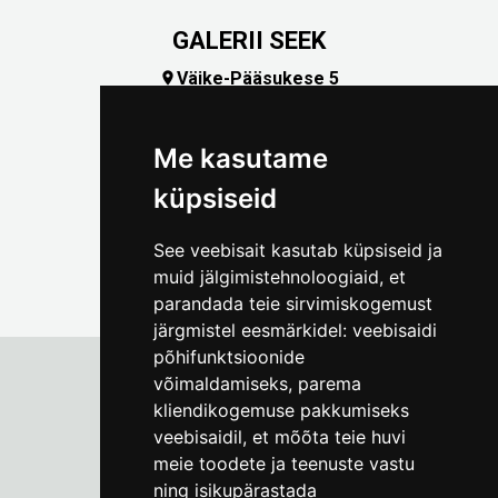
GALERII SEEK
Väike-Pääsukese 5

(+372) 5309 7535
foto@linnamuuseum.ee
Me kasutame
küpsiseid
See veebisait kasutab küpsiseid ja
muid jälgimistehnoloogiaid, et
parandada teie sirvimiskogemust
järgmistel eesmärkidel:
veebisaidi
põhifunktsioonide
võimaldamiseks
,
parema
kliendikogemuse pakkumiseks
Tallinna Linnamuuseum
veebisaidil
,
et mõõta teie huvi
Vene 17
meie toodete ja teenuste vastu
ning isikupärastada