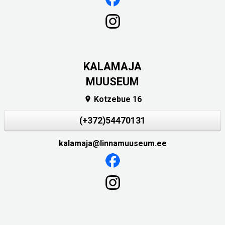
KALAMAJA
MUUSEUM
Kotzebue 16

(+372)54470131
kalamaja@linnamuuseum.ee