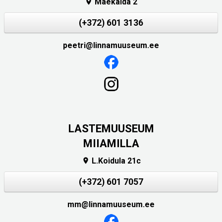
Mäekalda 2

(+372) 601 3136
peetri@linnamuuseum.ee
LASTEMUUSEUM
MIIAMILLA
L.Koidula 21c

(+372) 601 7057
mm@linnamuuseum.ee