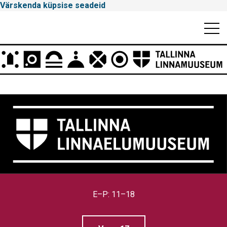
Värskenda küpsise seadeid
Mobiili
Men
Peamenüü
Tallinna
Linnamuuseum
E–P: 11–18