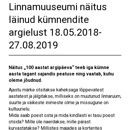
Linnamuuseumi näitus
läinud kümnendite
argielust 18.05.2018-
27.08.2019
Näitus „100 aastat argipäeva“ teeb iga kümne
aasta tagant sajandis peatuse ning vaatab, kuhu
oleme jõudnud.
Ajastu märke otsitakse kaheksaga lõppevatest
aastatest ja jälgitakse, milliseks on muutunud linnaruum,
suurte ja väikeste inimeste olme ja missugune on
kultuurielu.
Mida saab poest osta ja mida kindlasti ei tasu poest
otsida? Mille üle naerdakse, mille pärast
kurvastatakse? Millistes majades ja korterites