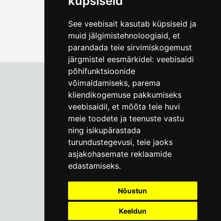
küpsiseid
See veebisait kasutab küpsiseid ja
muid jälgimistehnoloogiaid, et
parandada teie sirvimiskogemust
järgmistel eesmärkidel:
veebisaidi
põhifunktsioonide
võimaldamiseks
,
parema
kliendikogemuse pakkumiseks
Tallinna Linnamuuseum
veebisaidil
,
et mõõta teie huvi
Vene 17
meie toodete ja teenuste vastu
ning isikupärastada
E-R kell 9-17
(+372) 610 4178
turundustegevusi
,
teie jaoks
asjakohasemate reklaamide
info@linnamuuseum.ee
edastamiseks
.
Küpsisepoliitika
Nõustun
Keeldun