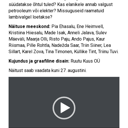
süüdatakse õhtul tuled? Kas elanikele annab valgust
petrooleum või elekter? Missuguseid raamatuid
lambivalgel loetakse?
Näituse meeskond:
Pia Ehasalu, Ene Heimvell,
Kristiina Hiiesalu, Made Isak, Anneli Jalava, Sulev
Mäeväli, Maarja Olli, Risto Paju, Ando Pajus, Kaur
Riismaa, Pille Rohtla, Nadežda Saar, Triin Siiner, Lea
Sillart, Karel Zova, Tina Timonen, Küllike Tint, Triinu Tuvi.
Kujundus ja graafiline disain:
Ruutu Kuus OÜ
Näitust saab vaadata kuni 27. augustini.
Videoesitaja