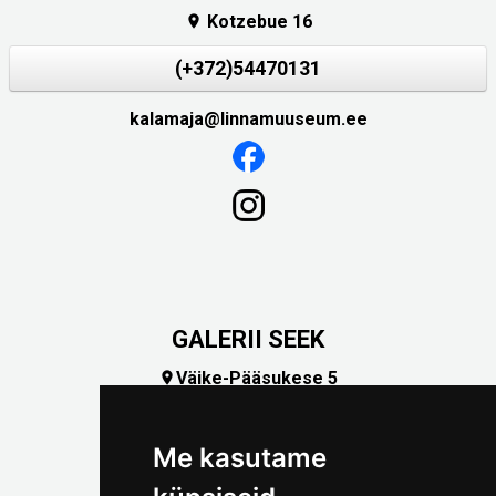
Kotzebue 16

(+372)54470131
kalamaja@linnamuuseum.ee
GALERII SEEK
Väike-Pääsukese 5

(+372) 5309 7535
foto@linnamuuseum.ee
Me kasutame