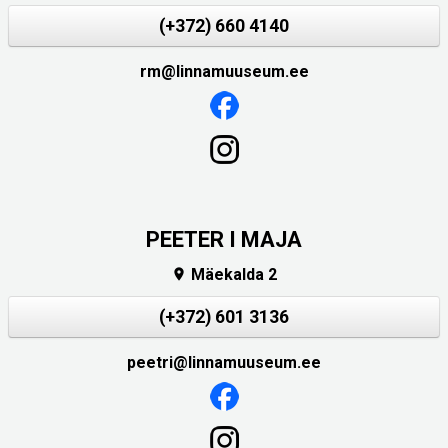
(+372) 660 4140
rm@linnamuuseum.ee
PEETER I MAJA
Mäekalda 2

(+372) 601 3136
peetri@linnamuuseum.ee